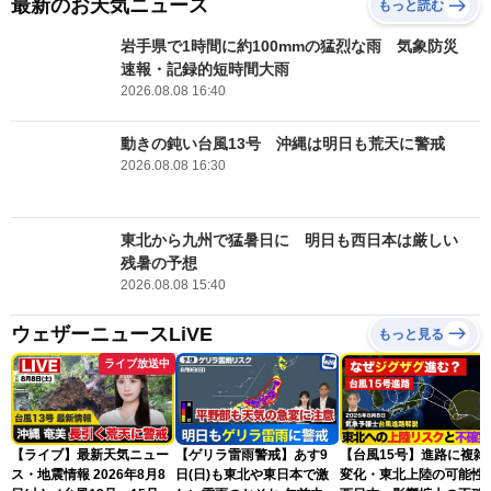
最新のお天気ニュース
もっと読む
岩手県で1時間に約100mmの猛烈な雨 気象防災
速報・記録的短時間大雨
2026.08.08 16:40
動きの鈍い台風13号 沖縄は明日も荒天に警戒
2026.08.08 16:30
東北から九州で猛暑日に 明日も西日本は厳しい
残暑の予想
2026.08.08 15:40
ウェザーニュースLiVE
もっと見る
ライブ放送中
【ライブ】最新天気ニュー
【ゲリラ雷雨警戒】あす9
【台風15号】進路に複雑
ス・地震情報 2026年8月8
日(日)も東北や東日本で激
変化・東北上陸の可能性