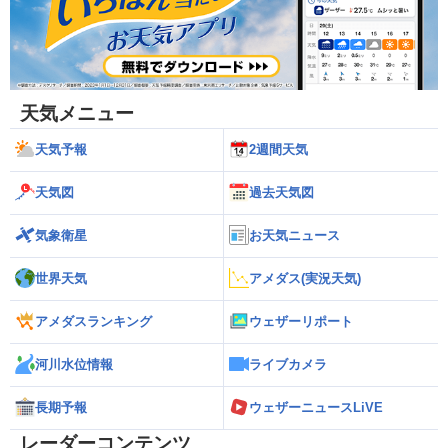
天気メニュー
天気予報
2週間天気
天気図
過去天気図
気象衛星
お天気ニュース
世界天気
アメダス(実況天気)
アメダスランキング
ウェザーリポート
河川水位情報
ライブカメラ
長期予報
ウェザーニュースLiVE
レーダーコンテンツ