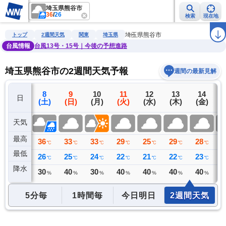
埼玉県熊谷市
36
/
26
検索
現在地
雨雲レーダー
台風情報
地震情報
警報・注意報
2週間天気
ラ
埼玉県熊谷市
トップ
2週間天気
関東
埼玉県
台風情報
台風13号・15号｜今後の予想進路
埼玉県熊谷市の2週間天気予報
週間の最新見解
7
8
9
10
11
12
13
14
日
(金)
(土)
(日)
(月)
(火)
(水)
(木)
(金)
(
天気
最高
37
36
33
33
29
25
29
28
3
℃
℃
℃
℃
℃
℃
℃
℃
最低
27
26
25
24
22
21
22
23
2
℃
℃
℃
℃
℃
℃
℃
℃
降水
0
30
40
30
40
40
40
40
4
ミリ
%
%
%
%
%
%
%
5分毎
1時間毎
今日明日
2週間天気