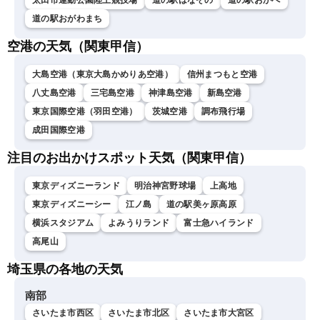
太田市運動公園陸上競技場
道の駅はなぞの
道の駅おかべ
道の駅おがわまち
空港の天気（関東甲信）
大島空港（東京大島かめりあ空港）
信州まつもと空港
八丈島空港
三宅島空港
神津島空港
新島空港
東京国際空港（羽田空港）
茨城空港
調布飛行場
成田国際空港
注目のお出かけスポット天気（関東甲信）
東京ディズニーランド
明治神宮野球場
上高地
東京ディズニーシー
江ノ島
道の駅美ヶ原高原
横浜スタジアム
よみうりランド
富士急ハイランド
高尾山
埼玉県の各地の天気
南部
さいたま市西区
さいたま市北区
さいたま市大宮区