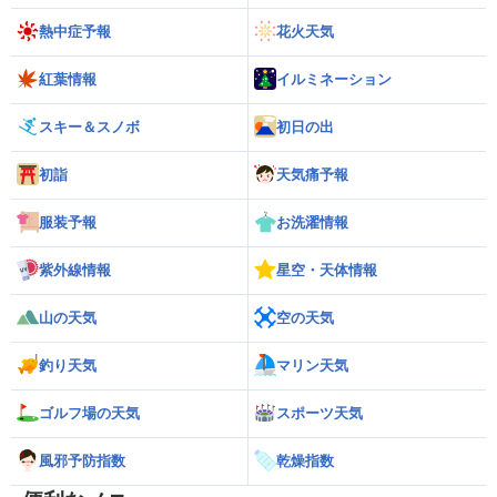
熱中症予報
花火天気
紅葉情報
イルミネーション
スキー＆スノボ
初日の出
初詣
天気痛予報
服装予報
お洗濯情報
紫外線情報
星空・天体情報
山の天気
空の天気
釣り天気
マリン天気
ゴルフ場の天気
スポーツ天気
風邪予防指数
乾燥指数