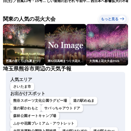
日(土) ／台風13号・15号
しい雷雨のおそれ 午前中か
西日本へ影響拡大の不確
ゲリラ雷雨最新見解 令和
ら雨雲急発達の危険も
性
8年熊本地震情報〈ウェザ
ーニュースLiVEムーン・戸
関東の人気の花火大会
もっと見る
北美月／芳野達郎〉
芭蕉の里くろばね夏まつり
第52回高崎まつり大花火大会
大洗海上花火大会2026
埼玉県熊谷市周辺の天気予報
人気エリア
さいたま市
お出かけスポット
熊谷スポーツ文化公園ラグビー場
道の駅めぬま
道の駅かわもと
サバっちゃアウトドア
森林公園オートキャンプ場
ふかや花園プレミアム・アウトレット