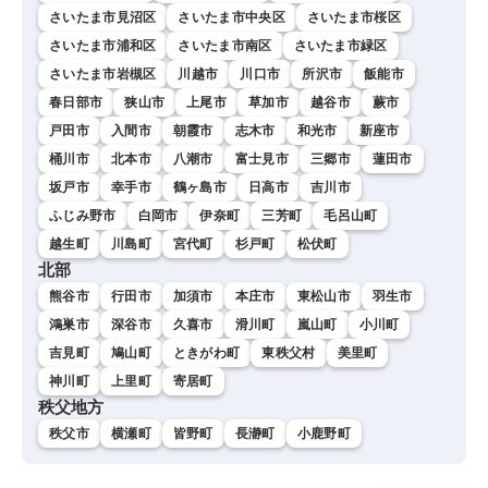
さいたま市見沼区
さいたま市中央区
さいたま市桜区
さいたま市浦和区
さいたま市南区
さいたま市緑区
さいたま市岩槻区
川越市
川口市
所沢市
飯能市
春日部市
狭山市
上尾市
草加市
越谷市
蕨市
戸田市
入間市
朝霞市
志木市
和光市
新座市
桶川市
北本市
八潮市
富士見市
三郷市
蓮田市
坂戸市
幸手市
鶴ヶ島市
日高市
吉川市
ふじみ野市
白岡市
伊奈町
三芳町
毛呂山町
越生町
川島町
宮代町
杉戸町
松伏町
北部
熊谷市
行田市
加須市
本庄市
東松山市
羽生市
鴻巣市
深谷市
久喜市
滑川町
嵐山町
小川町
吉見町
鳩山町
ときがわ町
東秩父村
美里町
神川町
上里町
寄居町
秩父地方
秩父市
横瀬町
皆野町
長瀞町
小鹿野町