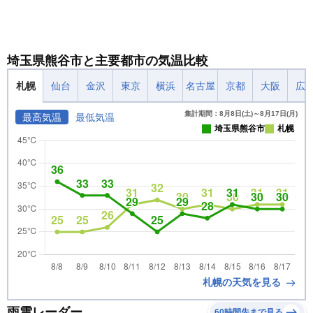
埼玉県熊谷市と主要都市の気温比較
札幌
仙台
金沢
東京
横浜
名古屋
京都
大阪
広
集計期間：8月8日(土)～8月17日(月)
最高気温
最低気温
埼玉県熊谷市
札幌
札幌の天気を見る
雨雲レーダー
60時間先まで見る