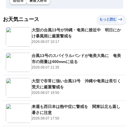
佐伯市
豊後大野市
お天気ニュース
もっと読む
大型の台風13号が沖縄・奄美に接近中 明日にか
け暴風雨に厳重警戒を
2026.08.07 10:17
台風13号のスパイラルバンドが奄美大島に 奄美
市の雨量は400mmに迫る
2026.08.07 21:35
大型で非常に強い台風13号 沖縄や奄美は長引く
荒天に厳重警戒を
2026.08.07 19:50
来週も西日本は熱中症に警戒を 関東以北も蒸し
暑さに注意
2026.08.07 17:50