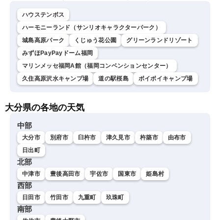
ハウステンボス
ハーモニーランド（サンリオキャラクターパーク）
城島高原パーク
くじゅう花公園
グリーンランドリゾート
みずほPayPayドーム福岡
マリンメッセ福岡A館（福岡コンベンションセンター）
久住高原沢水キャンプ場
道の駅桜島
ボイボイキャンプ場
大分県の各地の天気
中部
大分市
別府市
臼杵市
津久見市
杵築市
由布市
日出町
北部
中津市
豊後高田市
宇佐市
国東市
姫島村
西部
日田市
竹田市
九重町
玖珠町
南部