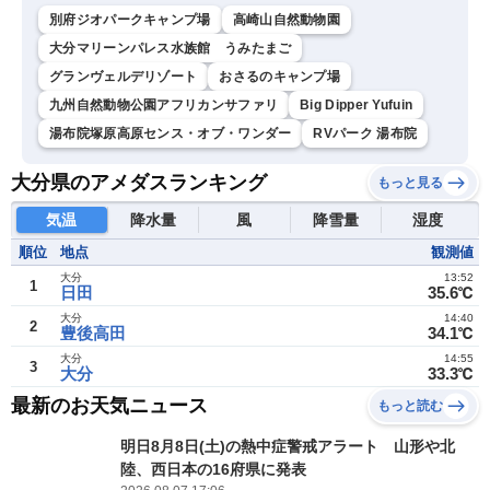
別府ジオパークキャンプ場
高崎山自然動物園
大分マリーンパレス水族館 うみたまご
グランヴェルデリゾート
おさるのキャンプ場
九州自然動物公園アフリカンサファリ
Big Dipper Yufuin
湯布院塚原高原センス・オブ・ワンダー
RVパーク 湯布院
大分県のアメダスランキング
もっと見る
気温
降水量
風
降雪量
湿度
順位
地点
観測値
大分
13:52
1
日田
35.6℃
大分
14:40
2
豊後高田
34.1℃
大分
14:55
3
大分
33.3℃
最新のお天気ニュース
もっと読む
明日8月8日(土)の熱中症警戒アラート 山形や北
陸、西日本の16府県に発表