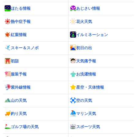
ほたる情報
あじさい情報
熱中症予報
花火天気
紅葉情報
イルミネーション
スキー＆スノボ
初日の出
初詣
天気痛予報
服装予報
お洗濯情報
紫外線情報
星空・天体情報
山の天気
空の天気
釣り天気
マリン天気
ゴルフ場の天気
スポーツ天気