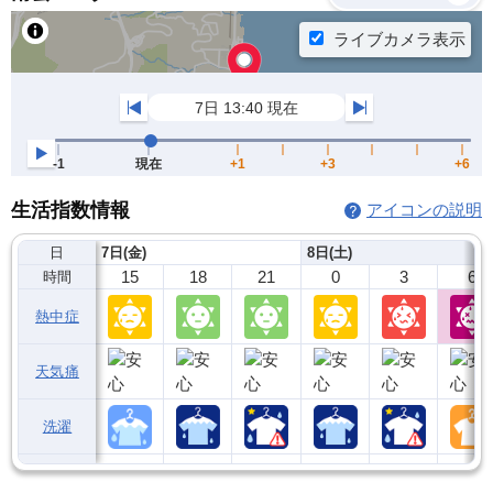
生活指数情報
アイコンの説明
日
7日(金)
8日(土)
15
18
21
0
3
6
時間
熱中症
天気痛
洗濯