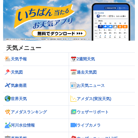
天気メニュー
天気予報
2週間天気
天気図
過去天気図
気象衛星
お天気ニュース
世界天気
アメダス(実況天気)
アメダスランキング
ウェザーリポート
河川水位情報
ライブカメラ