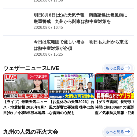
2026.08.07 17:06
明日8月8日(土)の天気予報 南西諸島は暴風雨に
厳重警戒 九州から関東は熱中症対策を
2026.08.07 16:45
今日は広範囲で厳しい暑さ 明日も九州から東北
は熱中症対策が必須
2026.08.07 15:25
ウェザーニュースLiVE
もっと見る
ライブ放送中
【ライブ】最新天気ニュー
【お盆休みの天気2026】台
【ゲリラ雷雨】長野県で
ス・地震情報 2026年8月7
風の影響に要注意 後半は急
時間に約100mmの猛烈
日(金) ／令和8年熊本地震情
な雷雨の心配も
雨／気象防災速報・記録
報 台風13号の影響に警戒
短時間大雨
〈ウェザーニュースLiVEム
ーン・駒木結衣／内藤邦
九州の人気の花火大会
もっと見る
裕〉