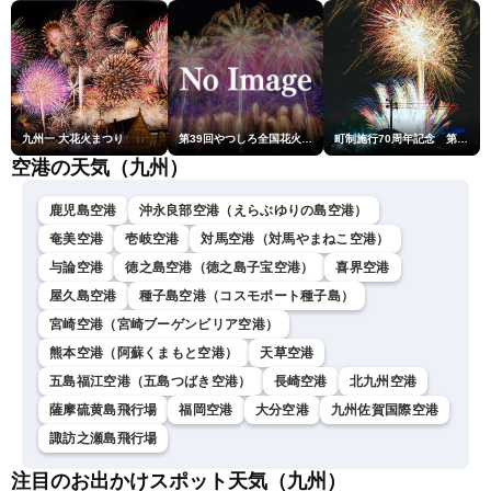
九州一 大花火まつり
第39回やつしろ全国花火競技大会
町制施行70周年記念 第48回南種子町ロケット祭
空港の天気（九州）
鹿児島空港
沖永良部空港（えらぶゆりの島空港）
奄美空港
壱岐空港
対馬空港（対馬やまねこ空港）
与論空港
徳之島空港（徳之島子宝空港）
喜界空港
屋久島空港
種子島空港（コスモポート種子島）
宮崎空港（宮崎ブーゲンビリア空港）
熊本空港（阿蘇くまもと空港）
天草空港
五島福江空港（五島つばき空港）
長崎空港
北九州空港
薩摩硫黄島飛行場
福岡空港
大分空港
九州佐賀国際空港
諏訪之瀬島飛行場
注目のお出かけスポット天気（九州）