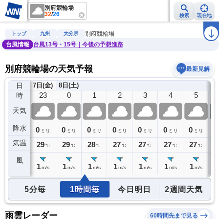
別府競輪場
32
/
26
検索
現在地
雨雲レーダー
台風情報
地震情報
警報・注意報
2週間天気
ラ
別府競輪場
トップ
九州
大分県
台風情報
台風13号・15号｜今後の予想進路
別府競輪場の天気予報
最新見解
日
7日(金)
8日(土)
22
23
0
1
2
3
4
5
時
天気
降水
0
0
0
0
0
0
0
0
0
ミリ
ミリ
ミリ
ミリ
ミリ
ミリ
ミリ
ミリ
気温
29
29
29
28
27
27
27
27
2
℃
℃
℃
℃
℃
℃
℃
℃
風
1
1
1
1
1
1
1
1
2
m/s
m/s
m/s
m/s
m/s
m/s
m/s
m/s
5分毎
1時間毎
今日明日
2週間天気
雨雲レーダー
60時間先まで見る