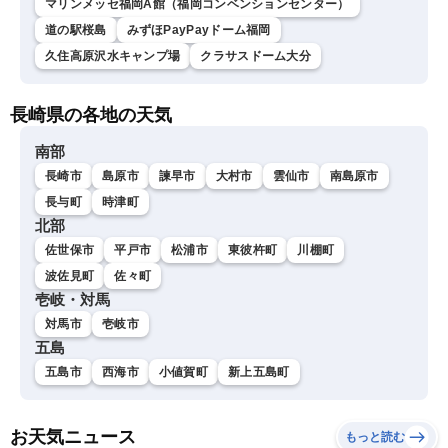
マリンメッセ福岡A館（福岡コンベンションセンター）
道の駅桜島
みずほPayPayドーム福岡
久住高原沢水キャンプ場
クラサスドーム大分
長崎県の各地の天気
南部
長崎市
島原市
諫早市
大村市
雲仙市
南島原市
長与町
時津町
北部
佐世保市
平戸市
松浦市
東彼杵町
川棚町
波佐見町
佐々町
壱岐・対馬
対馬市
壱岐市
五島
五島市
西海市
小値賀町
新上五島町
お天気ニュース
もっと読む