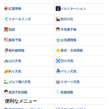
紅葉情報
イルミネーション
スキー＆スノボ
初日の出
初詣
天気痛予報
服装予報
お洗濯情報
紫外線情報
星空・天体情報
山の天気
空の天気
釣り天気
マリン天気
ゴルフ場の天気
スポーツ天気
風邪予防指数
乾燥指数
便利なメニュー