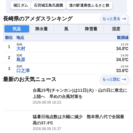
福江ダム
石田城五島氏庭園
道の駅遣唐使ふるさと館
長崎県のアメダスランキング
もっと見る
気温
降水量
風
降雪量
湿度
順位
地点
観測値
長崎
14:26
1
大村
34.8℃
長崎
14:06
2
島原
34.5℃
長崎
14:34
3
口之津
33.6℃
最新のお天気ニュース
もっと読む
台風15号(チャンホン)は11日(火)・山の日に東北に
上陸へ 早めの台風対策を
2026.08.09 16:23
猛暑日地点数は大幅に減少 熊本県八代で全国最
高の37.4℃
2026.08.09 15:37