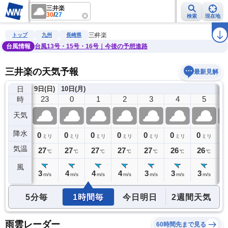
三井楽
30
/
27
検索
現在地
雨雲レーダー
台風情報
地震情報
警報・注意報
2週間天気
ラ
三井楽
トップ
九州
長崎県
台風情報
台風13号・15号・16号｜今後の予想進路
三井楽の天気予報
最新見解
日
9日(日)
10日(月)
22
23
0
1
2
3
4
5
時
天気
降水
0
0
0
0
0
0
0
0
0
ミリ
ミリ
ミリ
ミリ
ミリ
ミリ
ミリ
ミリ
気温
27
27
27
27
27
27
26
26
2
℃
℃
℃
℃
℃
℃
℃
℃
風
3
3
4
4
4
3
3
3
3
m/s
m/s
m/s
m/s
m/s
m/s
m/s
m/s
5分毎
1時間毎
今日明日
2週間天気
雨雲レーダー
60時間先まで見る