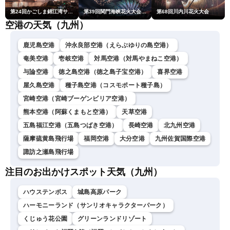
第24回かごしま錦江湾サマーナイト大花火大会
第39回関門海峡花火大会(門司側)
第68回川内川花火大会
空港の天気（九州）
鹿児島空港
沖永良部空港（えらぶゆりの島空港）
奄美空港
壱岐空港
対馬空港（対馬やまねこ空港）
与論空港
徳之島空港（徳之島子宝空港）
喜界空港
屋久島空港
種子島空港（コスモポート種子島）
宮崎空港（宮崎ブーゲンビリア空港）
熊本空港（阿蘇くまもと空港）
天草空港
五島福江空港（五島つばき空港）
長崎空港
北九州空港
薩摩硫黄島飛行場
福岡空港
大分空港
九州佐賀国際空港
諏訪之瀬島飛行場
注目のお出かけスポット天気（九州）
ハウステンボス
城島高原パーク
ハーモニーランド（サンリオキャラクターパーク）
くじゅう花公園
グリーンランドリゾート