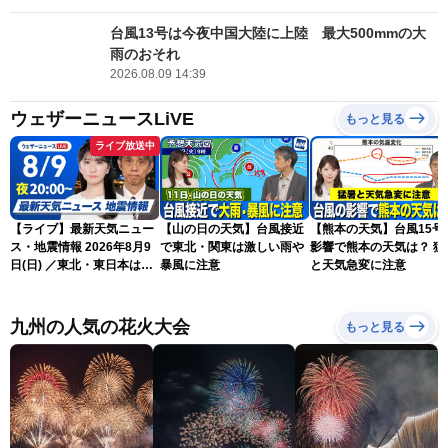
台風13号は今夜中国大陸に上陸 最大500mmの大
雨のおそれ
2026.08.09 14:39
ウェザーニュースLiVE
もっと見る
ライブ放送中
【ライブ】最新天気ニュー
【山の日の天気】台風接近
【熊本の天気】台風15号
ス・地震情報 2026年8月9
で東北・関東は激しい雨や
影響で熊本の天気は？ 猛
日(日) ／東北・東日本は急
暴風に注意
と天気急変に注意
な雷雨に注意〈ウェザーニ
ュースLiVEムーン・駒木結
衣／芳野達郎〉
九州の人気の花火大会
もっと見る