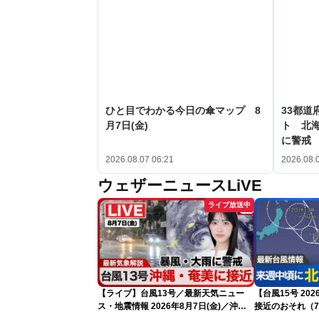
ひと目でわかる今日の傘マップ 8
33都道
月7日(金)
ト 北
に警戒
2026.08.07 06:21
2026.08.
ウェザーニュースLiVE
ライブ放送中
【ライブ】台風13号／最新天気ニュー
【台風15号 2
ス・地震情報 2026年8月7日(金)／沖
接近のおそれ（7
縄・奄美は台風による暴風雨に厳重警戒