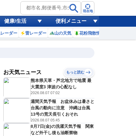
現在地
健康/生活
便利メニュー
風レーダー
雷レーダー
山の天気
花粉飛散情報
世界天気
お天気ニュース
もっと読む
8日(土)
熊本県天草・芦北地方で地震 最
1
22
23
0
1
2
3
4
5
大震度3 津波の心配なし
2026.08.07 07:02
週間天気予報 お盆休みは暑さと
0
0
0
0
0
0
0
0
台風の動向に注意 沖縄は台風
リ
ミリ
ミリ
ミリ
ミリ
ミリ
ミリ
ミリ
ミリ
13号の荒天長引くおそれ
29
29
29
29
29
28
28
28
℃
℃
℃
℃
℃
℃
℃
℃
℃
2026.08.07 05:45
8月7日(金)の洗濯天気予報 関東
7
7
7
6
6
6
6
6
/s
m/s
m/s
m/s
m/s
m/s
m/s
m/s
m/s
など外干し後も油断禁物