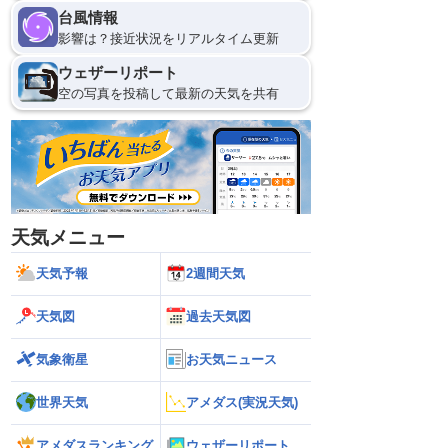
台風情報
影響は？接近状況をリアルタイム更新
9
12
ウェザーリポート
空の写真を投稿して最新の天気を共有
天気メニュー
天気予報
2週間天気
天気図
過去天気図
気象衛星
お天気ニュース
世界天気
アメダス(実況天気)
アメダスランキング
ウェザーリポート