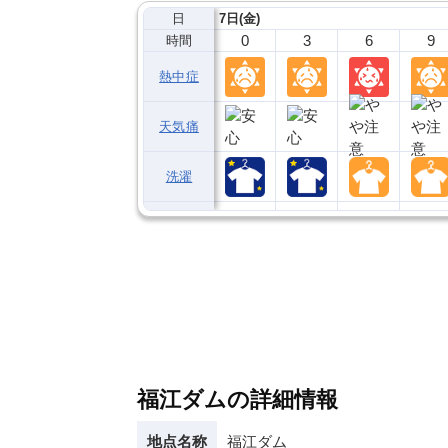
日
7日(金)
0
3
6
9
時間
熱中症
天気痛
洗濯
福江ダムの詳細情報
地点名称
福江ダム