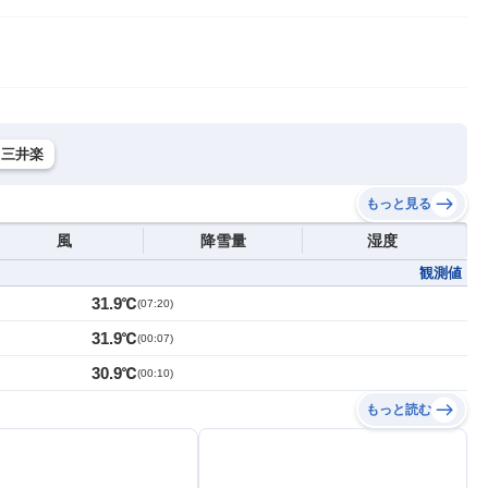
三井楽
もっと見る
風
降雪量
湿度
観測値
31.9℃
(
07:20
)
31.9℃
(
00:07
)
30.9℃
(
00:10
)
もっと読む