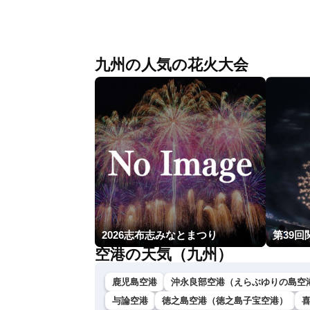
〈ウェザーニュースLiVEモーニング・松
本真央／有賀哲夫〉
九州の人気の花火大会
2026志布志みなとまつり
第39回
空港の天気（九州）
鹿児島空港
沖永良部空港（えらぶゆりの島空
与論空港
徳之島空港（徳之島子宝空港）