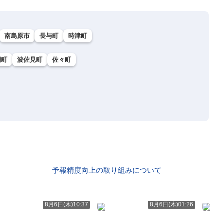
南島原市
長与町
時津町
棚町
波佐見町
佐々町
予報精度向上の取り組みについて
8月6日(木)10:37
8月6日(木)01:26