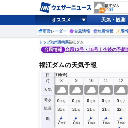
福江ダム
34
/
29
オススメ
天気・観測
雨雲レーダー
台風情報
地震情報
警
トップ
九州
長崎県
福江ダム
台風情報
台風13号・15号｜今後の予想
福江ダムの天気予報
日
7日(金)
4
5
6
7
8
9
10
11
12
時
天気
降水
0
0
0
0
0
0
0
0
ミリ
ミリ
ミリ
ミリ
ミリ
ミリ
ミリ
ミリ
ミリ
気温
29
29
29
30
31
31
31
31
32
℃
℃
℃
℃
℃
℃
℃
℃
℃
風
4
4
4
6
7
7
7
7
7
m/s
m/s
m/s
m/s
m/s
m/s
m/s
m/s
m/s