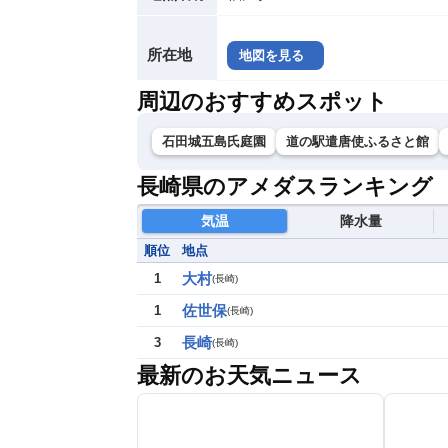
所在地
地図を見る
周辺のおすすめスポット
石田城五島氏庭園
道の駅遣唐使ふるさと館
長崎県のアメダスランキング
気温
降水量
順位
地点
大村
1
(
長崎
)
佐世保
1
(
長崎
)
長崎
3
(
長崎
)
最新のお天気ニュース