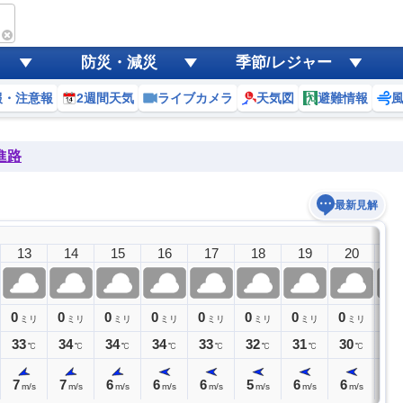
防災・減災
季節/レジャー
報・注意報
2週間天気
ライブカメラ
天気図
避難情報
進路
最新見解
13
14
15
16
17
18
19
20
2
0
0
0
0
0
0
0
0
0
ミリ
ミリ
ミリ
ミリ
ミリ
ミリ
ミリ
ミリ
ミ
33
34
34
34
33
32
31
30
29
℃
℃
℃
℃
℃
℃
℃
℃
7
7
6
6
6
5
6
6
6
m/s
m/s
m/s
m/s
m/s
m/s
m/s
m/s
m