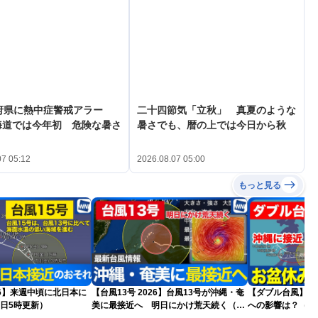
府県に熱中症警戒アラー
二十四節気「立秋」 真夏のような
海道では今年初 危険な暑さ
暑さでも、暦の上では今日から秋
07 05:12
2026.08.07 05:00
もっと見る
026】来週中頃に北日本に
【台風13号 2026】台風13号が沖縄・奄
【ダブル台風】日本列島
日5時更新）
美に最接近へ 明日にかけ荒天続く（7
への影響は？（6日
日5時更新）