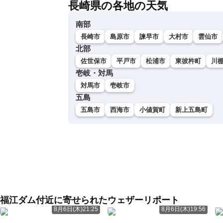
長崎県の各地の天気
南部
長崎市
島原市
諫早市
大村市
雲仙市
北部
佐世保市
平戸市
松浦市
東彼杵町
川
壱岐・対馬
対馬市
壱岐市
五島
五島市
西海市
小値賀町
新上五島町
福江ダム付近に寄せられたウェザーリポート
8月6日(木)21:25
8月6日(木)19:56