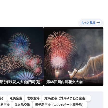
もっと見る
関門海峡花火大会(門司側)
第68回川内川花火大会
港）
奄美空港
壱岐空港
対馬空港（対馬やまねこ空港）
喜界空港
屋久島空港
種子島空港（コスモポート種子島）