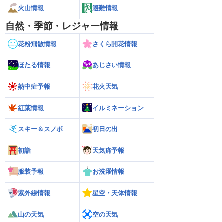
火山情報
避難情報
自然・季節・レジャー情報
花粉飛散情報
さくら開花情報
ほたる情報
あじさい情報
熱中症予報
花火天気
紅葉情報
イルミネーション
スキー＆スノボ
初日の出
初詣
天気痛予報
服装予報
お洗濯情報
紫外線情報
星空・天体情報
へ接近 お盆休み
【台風13号 2026】沖縄本島・奄美地方
【雨情報】台風か
22時更新）
の暴風・大雨のピークはいつまで続く？
側も雨 九州を中
山の天気
空の天気
（6日18時更新）