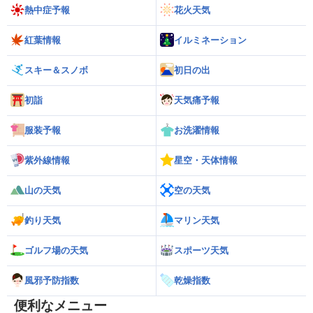
熱中症予報
花火天気
紅葉情報
イルミネーション
スキー＆スノボ
初日の出
初詣
天気痛予報
服装予報
お洗濯情報
紫外線情報
星空・天体情報
山の天気
空の天気
釣り天気
マリン天気
ゴルフ場の天気
スポーツ天気
風邪予防指数
乾燥指数
便利なメニュー