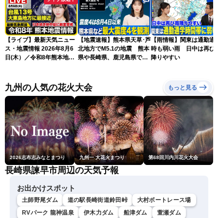
【ライブ】最新天気ニュー
【地震速報】熊本県天草･芦
【雨情報】関東は通勤通
ス・地震情報 2026年8月6
北地方でM5.1の地震 熊本
時も弱い雨 日中は再び
日(木）／令和8年熊本地震
県や長崎県、鹿児島県で震
降りやすい
情報／台風13号が大東島地
度4を観測
方に最接近 沖縄は荒天警
戒 〈ウェザーニュースLiVE
九州の人気の花火大会
もっと見る
コーヒータイム・魚住茉由
／山口剛央〉
2026志布志みなとまつり
九州一 大花火まつり
第68回川内川花火大会
長崎県諫早市周辺の天気予報
お出かけスポット
土師野尾ダム
道の駅長崎街道鈴田峠
大村ボートレース場
RVパーク 龍神温泉
伊木力ダム
船津ダム
萱瀬ダム