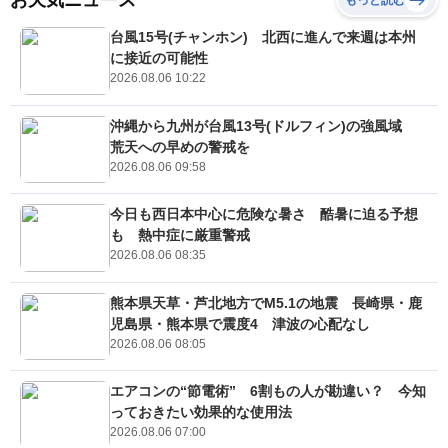
お天気ニュース
もっと読む
台風15号(チャンホン) 北西に進んで来週は本州
に接近の可能性
2026.08.06 10:22
沖縄から九州が台風13号(ドルフィン)の強風域
荒天への早めの警戒を
2026.08.06 09:58
今日も西日本中心に危険な暑さ 酷暑に迫る予想
も 熱中症に厳重警戒
2026.08.06 08:35
熊本県天草・芦北地方でM5.1の地震 長崎県・鹿
児島県・熊本県で震度4 津波の心配なし
2026.08.06 08:05
エアコンの“節電術” 6割もの人が勘違い？ 今知
っておきたい効果的な使用法
2026.08.06 07:00