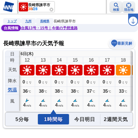
長崎県諫早市
38
/
28
検索
現在地
雨雲レーダー
台風情報
地震情報
警報・注意報
2週間天気
ラ
長崎県諫早市
トップ
九州
長崎県
台風情報
台風13号・15号｜今後の予想進路
長崎県諫早市の天気予報
最新見解
日
6日(木)
11
12
13
14
15
16
17
18
時
天気
降水
0
0
0
0
0
0
0
0
0
ミリ
ミリ
ミリ
ミリ
ミリ
ミリ
ミリ
ミリ
気温
35
36
38
38
38
37
35
33
3
℃
℃
℃
℃
℃
℃
℃
℃
風
4
4
4
4
4
4
4
4
4
m/s
m/s
m/s
m/s
m/s
m/s
m/s
m/s
5分毎
1時間毎
今日明日
2週間天気