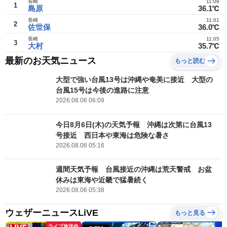
長崎
11:08
1
島原
36.1℃
長崎
11:01
2
佐世保
36.0℃
長崎
11:05
3
大村
35.7℃
最新のお天気ニュース
もっと読む
大型で強い台風13号は沖縄や奄美に接近 大型の
台風15号は今後の進路に注意
2026.08.06 06:09
今日8月6日(木)の天気予報 沖縄は次第に台風13
号接近 西日本や東海は危険な暑さ
2026.08.06 05:16
週間天気予報 台風接近の沖縄は荒天警戒 お盆
休みは東海や近畿で猛暑続く
2026.08.06 05:38
ウェザーニュースLiVE
もっと見る
ライブ放送中