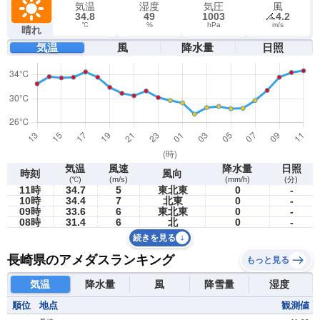
気温
湿度
気圧
風
34.8
49
1003
4.2
℃
%
hPa
m/s
晴れ
気温
風
降水量
日照
気温
風速
降水量
日照
時刻
風向
(℃)
(m/s)
(mm/h)
(分)
11時
34.7
5
東北東
0
-
10時
34.4
7
北東
0
-
09時
33.6
6
東北東
0
-
08時
31.4
6
北
0
-
続きを見る
長崎県のアメダスランキング
もっと見る
気温
降水量
風
降雪量
湿度
順位
地点
観測値