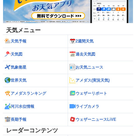
天気メニュー
天気予報
2週間天気
天気図
過去天気図
気象衛星
お天気ニュース
世界天気
アメダス(実況天気)
アメダスランキング
ウェザーリポート
河川水位情報
ライブカメラ
長期予報
ウェザーニュースLiVE
レーダーコンテンツ