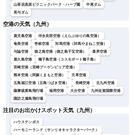
山茶花高原ピクニックパーク・ハーブ園
中尾ダム
長与ダム
空港の天気（九州）
鹿児島空港
沖永良部空港（えらぶゆりの島空港）
奄美空港
壱岐空港
対馬空港（対馬やまねこ空港）
与論空港
徳之島空港（徳之島子宝空港）
喜界空港
屋久島空港
種子島空港（コスモポート種子島）
宮崎空港（宮崎ブーゲンビリア空港）
熊本空港（阿蘇くまもと空港）
天草空港
五島福江空港（五島つばき空港）
長崎空港
北九州空港
薩摩硫黄島飛行場
福岡空港
大分空港
九州佐賀国際空港
諏訪之瀬島飛行場
注目のお出かけスポット天気（九州）
ハウステンボス
ハーモニーランド（サンリオキャラクターパーク）