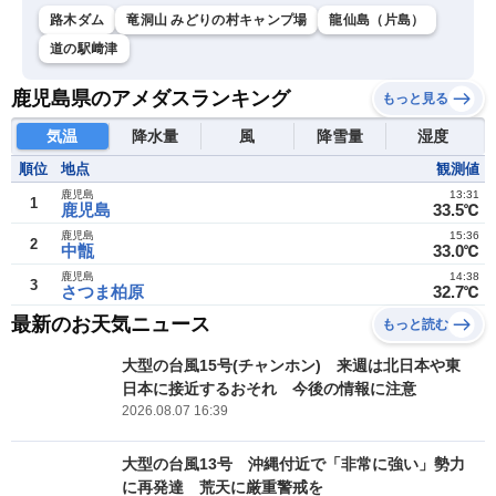
路木ダム
竜洞山 みどりの村キャンプ場
龍仙島（片島）
道の駅﨑津
鹿児島県のアメダスランキング
もっと見る
気温
降水量
風
降雪量
湿度
順位
地点
観測値
鹿児島
13:31
1
鹿児島
33.5℃
鹿児島
15:36
2
中甑
33.0℃
鹿児島
14:38
3
さつま柏原
32.7℃
最新のお天気ニュース
もっと読む
大型の台風15号(チャンホン) 来週は北日本や東
日本に接近するおそれ 今後の情報に注意
2026.08.07 16:39
大型の台風13号 沖縄付近で「非常に強い」勢力
に再発達 荒天に厳重警戒を