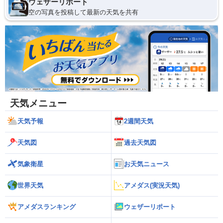
ウェザーリポート
空の写真を投稿して最新の天気を共有
天気メニュー
天気予報
2週間天気
天気図
過去天気図
気象衛星
お天気ニュース
世界天気
アメダス(実況天気)
アメダスランキング
ウェザーリポート