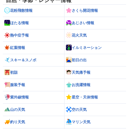
自然・季節・レジャー情報
花粉飛散情報
さくら開花情報
ほたる情報
あじさい情報
熱中症予報
花火天気
紅葉情報
イルミネーション
スキー＆スノボ
初日の出
初詣
天気痛予報
服装予報
お洗濯情報
紫外線情報
星空・天体情報
山の天気
空の天気
釣り天気
マリン天気