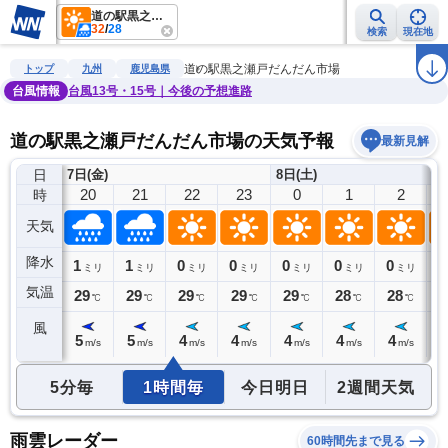
道の駅黒之瀬戸だんだん市場
32
/
28
検索
現在地
雨雲レーダー
台風情報
地震情報
警報・注意報
2週間天気
ラ
道の駅黒之瀬戸だんだん市場
トップ
九州
鹿児島県
台風情報
台風13号・15号｜今後の予想進路
道の駅黒之瀬戸だんだん市場の天気予報
最新見解
日
7日(金)
8日(土)
19
20
21
22
23
0
1
2
時
天気
降水
0
1
1
0
0
0
0
0
0
ミリ
ミリ
ミリ
ミリ
ミリ
ミリ
ミリ
ミリ
気温
30
29
29
29
29
29
28
28
2
℃
℃
℃
℃
℃
℃
℃
℃
風
5
5
5
4
4
4
4
4
4
m/s
m/s
m/s
m/s
m/s
m/s
m/s
m/s
5分毎
1時間毎
今日明日
2週間天気
雨雲レーダー
60時間先まで見る