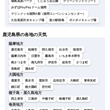
城島高原パーク
くじゅう花公園
グリーンランドリゾート
みずほPayPayドーム福岡
マリンメッセ福岡A館（福岡コンベンションセンター）
久住高原沢水キャンプ場
道の駅桜島
ボイボイキャンプ場
鹿児島県の各地の天気
薩摩地方
鹿児島市
枕崎市
阿久根市
出水市
指宿市
薩摩川内市
日置市
霧島市
いちき串木野市
南さつま市
南九州市
伊佐市
姶良市
さつま町
長島町
湧水町
大隅地方
鹿屋市
垂水市
曽於市
志布志市
大崎町
東串良町
錦江町
南大隅町
肝付町
種子島・屋久島地方
西之表市
三島村
中種子町
南種子町
屋久島町
奄美地方