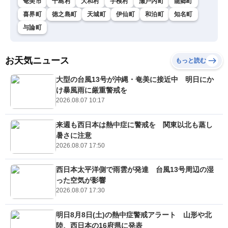
奄美市
十島村
大和村
宇検村
瀬戸内町
龍郷町
喜界町
徳之島町
天城町
伊仙町
和泊町
知名町
与論町
お天気ニュース
もっと読む
大型の台風13号が沖縄・奄美に接近中 明日にか
け暴風雨に厳重警戒を
2026.08.07 10:17
来週も西日本は熱中症に警戒を 関東以北も蒸し
暑さに注意
2026.08.07 17:50
西日本太平洋側で雨雲が発達 台風13号周辺の湿
った空気が影響
2026.08.07 17:30
明日8月8日(土)の熱中症警戒アラート 山形や北
陸、西日本の16府県に発表