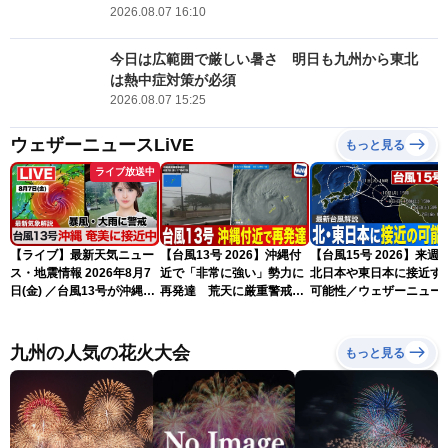
2026.08.07 16:10
今日は広範囲で厳しい暑さ 明日も九州から東北
は熱中症対策が必須
2026.08.07 15:25
ウェザーニュースLiVE
もっと見る
ライブ放送中
【ライブ】最新天気ニュー
【台風13号 2026】沖縄付
【台風15号 2026】来週
ス・地震情報 2026年8月7
近で「非常に強い」勢力に
北日本や東日本に接近す
日(金) ／台風13号が沖縄・
再発達 荒天に厳重警戒を
可能性／ウェザーニュー
奄美に最接近へ 令和8年
（7日18時最新情報）
気象予報士解説（7日16
熊本地震情報〈ウェザーニ
更新）
ュースLiVEイブニング・小
九州の人気の花火大会
もっと見る
川千奈／内藤邦裕〉