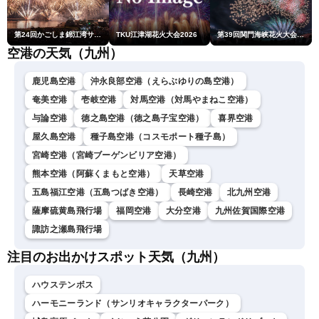
第24回かごしま錦江湾サマーナイト大花火大会
TKU江津湖花火大会2026
第39回関門海峡花火大会(門司側)
空港の天気（九州）
鹿児島空港
沖永良部空港（えらぶゆりの島空港）
奄美空港
壱岐空港
対馬空港（対馬やまねこ空港）
与論空港
徳之島空港（徳之島子宝空港）
喜界空港
屋久島空港
種子島空港（コスモポート種子島）
宮崎空港（宮崎ブーゲンビリア空港）
熊本空港（阿蘇くまもと空港）
天草空港
五島福江空港（五島つばき空港）
長崎空港
北九州空港
薩摩硫黄島飛行場
福岡空港
大分空港
九州佐賀国際空港
諏訪之瀬島飛行場
注目のお出かけスポット天気（九州）
ハウステンボス
ハーモニーランド（サンリオキャラクターパーク）