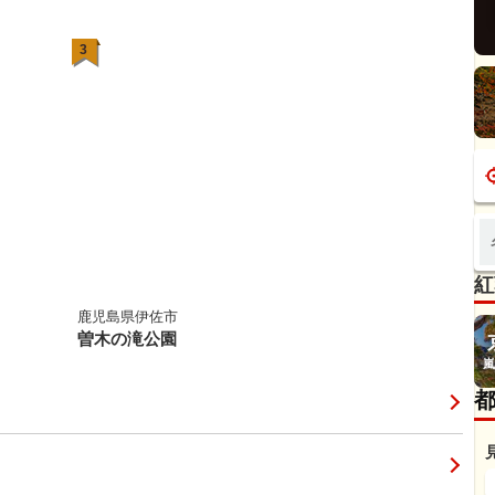
3
紅
鹿児島県伊佐市
曽木の滝公園
嵐