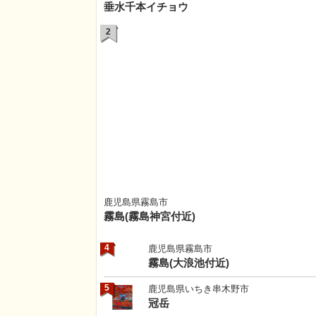
垂水千本イチョウ
2
鹿児島県霧島市
霧島(霧島神宮付近)
4
鹿児島県霧島市
霧島(大浪池付近)
5
鹿児島県いちき串木野市
冠岳