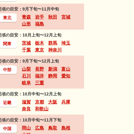
見頃の目安：9月下旬〜11月中旬
青森
岩手
秋田
宮城
東北
山形
福島
見頃の目安：10月上旬〜12月上旬
茨城
栃木
群馬
埼玉
関東
千葉
東京
神奈川
見頃の目安：9月下旬〜12月上旬
山梨
長野
新潟
富山
中部
石川
福井
静岡
愛知
岐阜
三重
見頃の目安：10月中旬〜12月上旬
滋賀
京都
大阪
兵庫
近畿
奈良
和歌山
見頃の目安：10月中旬〜11月下旬
岡山
広島
鳥取
島根
中国