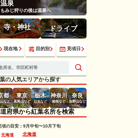
温泉
もみじ狩りの後は温泉へ
寺・神社
ドライブ
現在地
目的別
見頃日
葉の人気エリアから探す
京都
東京
栃木
神奈川
奈良
山など
高尾山など
日光など
箱根など
吉野山など
都道府県から紅葉名所を検索
見頃の目安：9月中旬〜10月下旬
北海道
北海道