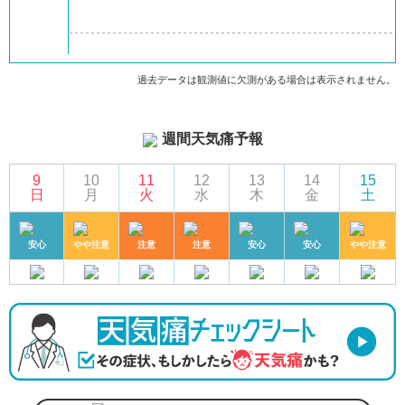
過去データは観測値に欠測がある場合は表示されません。
週間天気痛予報
9
10
11
12
13
14
15
日
月
火
水
木
金
土
安心
やや注意
注意
注意
安心
安心
やや注意