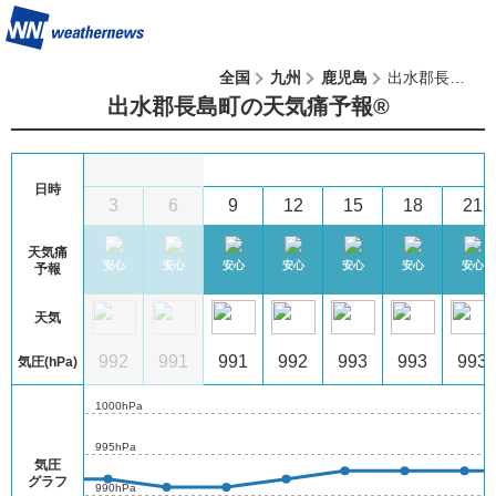
全国
九州
鹿児島
出水郡長島町
出水郡長島町の天気痛予報®︎
9
(日)
日時
1
0
3
6
9
12
15
18
21
天気痛
心
安心
安心
安心
安心
安心
安心
安心
安心
予報
天気
0
992
992
991
991
992
993
993
993
気圧(hPa)
1000hPa
995hPa
気圧
グラフ
990hPa