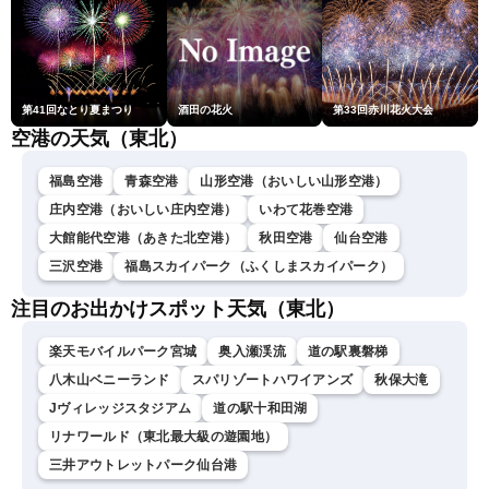
第41回なとり夏まつり
酒田の花火
第33回赤川花火大会
空港の天気（東北）
福島空港
青森空港
山形空港（おいしい山形空港）
庄内空港（おいしい庄内空港）
いわて花巻空港
大館能代空港（あきた北空港）
秋田空港
仙台空港
三沢空港
福島スカイパーク（ふくしまスカイパーク）
注目のお出かけスポット天気（東北）
楽天モバイルパーク宮城
奥入瀬渓流
道の駅裏磐梯
八木山ベニーランド
スパリゾートハワイアンズ
秋保大滝
Jヴィレッジスタジアム
道の駅十和田湖
リナワールド（東北最大級の遊園地）
三井アウトレットパーク仙台港