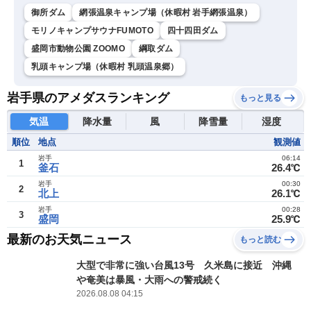
御所ダム
網張温泉キャンプ場（休暇村 岩手網張温泉）
モリノキャンプサウナFUMOTO
四十四田ダム
盛岡市動物公園 ZOOMO
綱取ダム
乳頭キャンプ場（休暇村 乳頭温泉郷）
岩手県のアメダスランキング
もっと見る
気温
降水量
風
降雪量
湿度
順位
地点
観測値
岩手
06:14
1
釜石
26.4℃
岩手
00:30
2
北上
26.1℃
岩手
00:28
3
盛岡
25.9℃
最新のお天気ニュース
もっと読む
大型で非常に強い台風13号 久米島に接近 沖縄
や奄美は暴風・大雨への警戒続く
2026.08.08 04:15