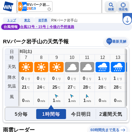
RVパーク岩手山
28
/
19
検索
現在地
雨雲レーダー
台風情報
地震情報
警報・注意報
2週間天気
ラ
RVパーク岩手山
トップ
東北
岩手県
台風情報
台風13号・15号｜今後の予想進路
RVパーク岩手山の天気予報
最新見解
日
8日(土)
6
7
8
9
10
11
12
13
時
天気
降水
0
0
0
0
0
0
1
1
1
ミリ
ミリ
ミリ
ミリ
ミリ
ミリ
ミリ
ミリ
気温
19
21
24
25
27
28
28
28
2
℃
℃
℃
℃
℃
℃
℃
℃
風
0
0
0
1
1
1
0
0
1
m/s
m/s
m/s
m/s
m/s
m/s
m/s
m/s
5分毎
1時間毎
今日明日
2週間天気
雨雲レーダー
60時間先まで見る