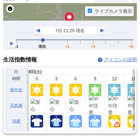
生活指数情報
アイコンの説明
日
8日(土)
0
3
6
9
12
15
時間
熱中症
天気痛
洗濯