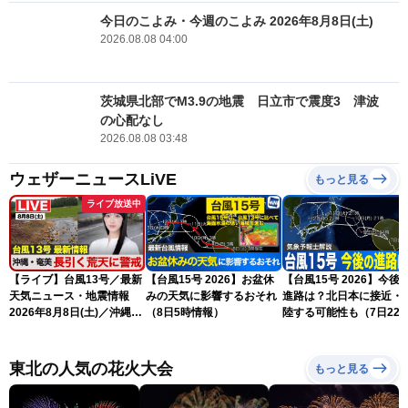
今日のこよみ・今週のこよみ 2026年8月8日(土)
2026.08.08 04:00
茨城県北部でM3.9の地震 日立市で震度3 津波
の心配なし
2026.08.08 03:48
ウェザーニュースLiVE
もっと見る
ライブ放送中
【ライブ】台風13号／最新
【台風15号 2026】お盆休
【台風15号 2026】今後
天気ニュース・地震情報
みの天気に影響するおそれ
進路は？北日本に接近・
2026年8月8日(土)／沖縄・
（8日5時情報）
陸する可能性も（7日22
奄美は大荒れの天気が続く
情報）
／令和8年熊本地震情報 ／
〈ウェザーニュースLiVEモ
東北の人気の花火大会
もっと見る
ーニング・松本真央／山口
剛央〉