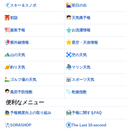
スキー＆スノボ
初日の出
初詣
天気痛予報
服装予報
お洗濯情報
紫外線情報
星空・天体情報
山の天気
空の天気
釣り天気
マリン天気
ゴルフ場の天気
スポーツ天気
風邪予防指数
乾燥指数
便利なメニュー
予報精度向上の取り組み
予報に関するFAQ
SORASHOP
The Last 10-second