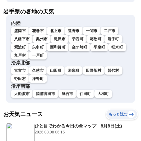
岩手県の各地の天気
内陸
盛岡市
花巻市
北上市
遠野市
一関市
二戸市
八幡平市
奥州市
滝沢市
雫石町
葛巻町
岩手町
紫波町
矢巾町
西和賀町
金ケ崎町
平泉町
軽米町
九戸村
一戸町
沿岸北部
宮古市
久慈市
山田町
岩泉町
田野畑村
普代村
野田村
洋野町
沿岸南部
大船渡市
陸前高田市
釜石市
住田町
大槌町
お天気ニュース
もっと読む
ひと目でわかる今日の傘マップ 8月8日(土)
2026.08.08 06:15