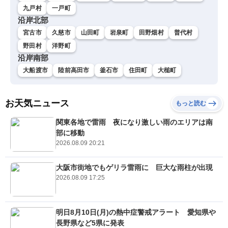
九戸村
一戸町
沿岸北部
宮古市
久慈市
山田町
岩泉町
田野畑村
普代村
野田村
洋野町
沿岸南部
大船渡市
陸前高田市
釜石市
住田町
大槌町
お天気ニュース
もっと読む
関東各地で雷雨 夜になり激しい雨のエリアは南
部に移動
2026.08.09 20:21
大阪市街地でもゲリラ雷雨に 巨大な雨柱が出現
2026.08.09 17:25
明日8月10日(月)の熱中症警戒アラート 愛知県や
長野県など5県に発表