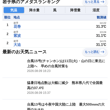
岩手県のアメダスランキング
もっと見る
気温
降水量
風
降雪量
湿度
順位
地点
観測値
岩手
14:22
1
花巻
31.3℃
岩手
13:24
2
紫波
31.1℃
岩手
14:21
2
大迫
31.1℃
最新のお天気ニュース
もっと読む
台風15号(チャンホン)は11日(火)・山の日に東北に
上陸へ 早めの台風対策を
2026.08.09 16:23
猛暑日地点数は大幅に減少 熊本県八代で全国最
高の37.4℃
2026.08.09 15:37
台風13号は今夜中国大陸に上陸 最大500mmの大
雨のおそれ