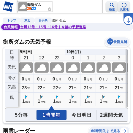
御所ダム
29
/
22
検索
現在地
雨雲レーダー
台風情報
地震情報
警報・注意報
2週間天気
ラ
御所ダム
トップ
東北
岩手県
台風情報
台風13号・15号・16号｜今後の予想進路
御所ダムの天気予報
最新見解
日
9日(日)
10日(月)
20
21
22
23
0
1
2
3
時
天気
降水
0
0
0
0
0
0
0
0
0
ミリ
ミリ
ミリ
ミリ
ミリ
ミリ
ミリ
ミリ
気温
23
23
22
22
21
21
21
21
2
℃
℃
℃
℃
℃
℃
℃
℃
風
1
1
1
1
1
1
1
1
1
m/s
m/s
m/s
m/s
m/s
m/s
m/s
m/s
5分毎
1時間毎
今日明日
2週間天気
雨雲レーダー
60時間先まで見る