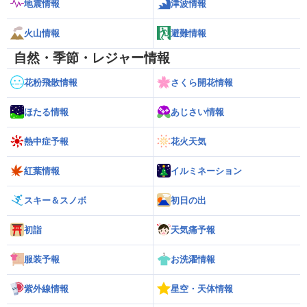
地震情報
津波情報
火山情報
避難情報
自然・季節・レジャー情報
花粉飛散情報
さくら開花情報
ほたる情報
あじさい情報
熱中症予報
花火天気
紅葉情報
イルミネーション
スキー＆スノボ
初日の出
初詣
天気痛予報
服装予報
お洗濯情報
紫外線情報
星空・天体情報