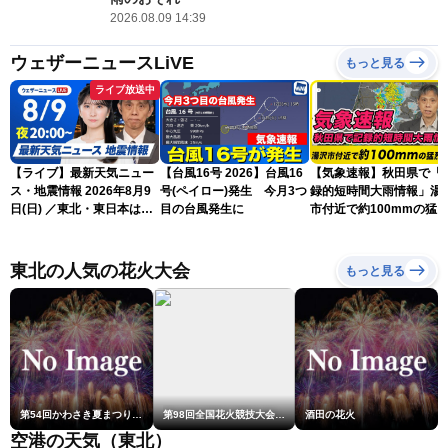
2026.08.09 14:39
ウェザーニュースLiVE
もっと見る
ライブ放送中
【ライブ】最新天気ニュー
【台風16号 2026】台風16
【気象速報】秋田県で「
ス・地震情報 2026年8月9
号(ペイロー)発生 今月3つ
録的短時間大雨情報」湯
日(日) ／東北・東日本は急
目の台風発生に
市付近で約100mmの猛
な雷雨に注意〈ウェザーニ
な雨
ュースLiVEムーン・駒木結
衣／芳野達郎〉
東北の人気の花火大会
もっと見る
第54回かわさき夏まつり花火大会「おらが自慢のでっかい花火」
第98回全国花火競技大会「大曲の花火」
酒田の花火
空港の天気（東北）