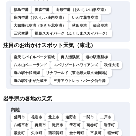
福島空港
青森空港
山形空港（おいしい山形空港）
庄内空港（おいしい庄内空港）
いわて花巻空港
大館能代空港（あきた北空港）
秋田空港
仙台空港
三沢空港
福島スカイパーク（ふくしまスカイパーク）
注目のお出かけスポット天気（東北）
楽天モバイルパーク宮城
奥入瀬渓流
道の駅裏磐梯
八木山ベニーランド
スパリゾートハワイアンズ
秋保大滝
道の駅十和田湖
リナワールド（東北最大級の遊園地）
道の駅やまがた蔵王
三井アウトレットパーク仙台港
岩手県の各地の天気
内陸
盛岡市
花巻市
北上市
遠野市
一関市
二戸市
八幡平市
奥州市
滝沢市
雫石町
葛巻町
岩手町
紫波町
矢巾町
西和賀町
金ケ崎町
平泉町
軽米町