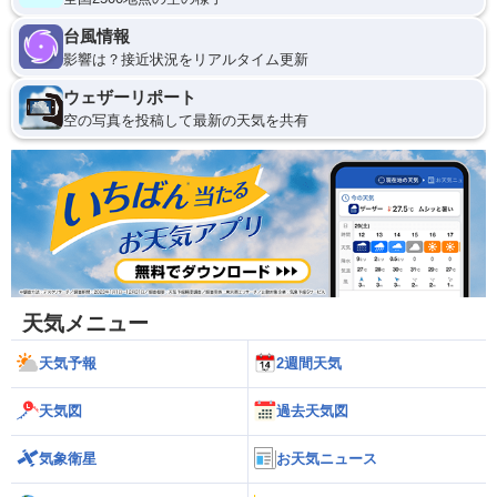
台風情報
影響は？接近状況をリアルタイム更新
ウェザーリポート
空の写真を投稿して最新の天気を共有
天気メニュー
天気予報
2週間天気
天気図
過去天気図
気象衛星
お天気ニュース