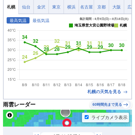
札幌
仙台
金沢
東京
横浜
名古屋
京都
大阪
広
集計期間：8月9日(日)～8月18日(火)
最高気温
最低気温
埼玉県営大宮公園野球場
札幌
札幌の天気を見る
雨雲レーダー
60時間先まで見る