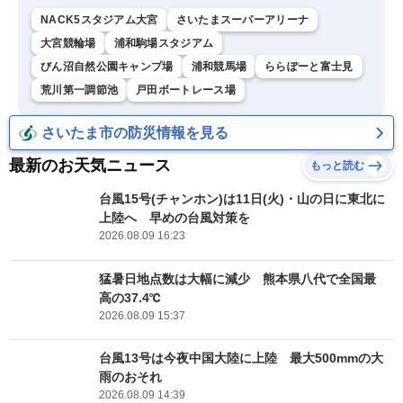
NACK5スタジアム大宮
さいたまスーパーアリーナ
大宮競輪場
浦和駒場スタジアム
びん沼自然公園キャンプ場
浦和競馬場
ららぽーと富士見
荒川第一調節池
戸田ボートレース場
さいたま市の防災情報を見る
最新のお天気ニュース
もっと読む
台風15号(チャンホン)は11日(火)・山の日に東北に
上陸へ 早めの台風対策を
2026.08.09 16:23
猛暑日地点数は大幅に減少 熊本県八代で全国最
高の37.4℃
2026.08.09 15:37
台風13号は今夜中国大陸に上陸 最大500mmの大
雨のおそれ
2026.08.09 14:39