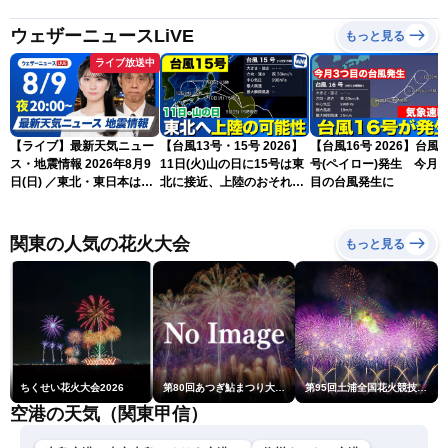
ウェザーニュースLiVE
もっと見る
ライブ放送中
【ライブ】最新天気ニュー
【台風13号・15号 2026】
【台風16号 2026】台風1
ス・地震情報 2026年8月9
11日(火)山の日に15号は東
号(ペイロー)発生 今月3
日(日) ／東北・東日本は急
北に接近、上陸のおそれ
目の台風発生に
な雷雨に注意〈ウェザーニ
（9日15時更新）
ュースLiVEムーン・駒木結
衣／芳野達郎〉
関東の人気の花火大会
もっと見る
ちくせい花火大会2026
第80回あつぎ鮎まつり大花火大会
第95回土浦全国花火競技大会
空港の天気（関東甲信）