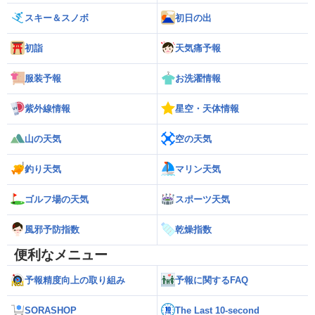
スキー＆スノボ
初日の出
初詣
天気痛予報
服装予報
お洗濯情報
紫外線情報
星空・天体情報
山の天気
空の天気
釣り天気
マリン天気
ゴルフ場の天気
スポーツ天気
風邪予防指数
乾燥指数
便利なメニュー
予報精度向上の取り組み
予報に関するFAQ
SORASHOP
The Last 10-second