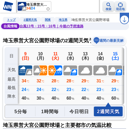
埼玉県営大宮公園野球場
34
/
24
検索
現在地
雨雲レーダー
台風情報
地震情報
警報・注意報
2週間天気
ラ
埼玉県営大宮公園野球場
トップ
2週間天気
関東
埼玉県
台風情報
台風13号・15号・16号｜今後の予想進路
埼玉県営大宮公園野球場の2週間天気予報
週間の最新見解
8
9
10
11
12
13
14
15
日
(土)
(日)
(月)
(火)
(水)
(木)
(金)
(土)
(
天気
最高
35
34
32
28
28
29
31
29
2
℃
℃
℃
℃
℃
℃
℃
℃
最低
26
24
24
22
23
22
23
23
2
℃
℃
℃
℃
℃
℃
℃
℃
降水
0
40
30
40
60
40
40
60
6
ミリ
%
%
%
%
%
%
%
5分毎
1時間毎
今日明日
2週間天気
埼玉県営大宮公園野球場と主要都市の気温比較