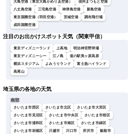
大島空港（東京大島かめりあ空港）
信州まつもと空港
八丈島空港
三宅島空港
神津島空港
新島空港
東京国際空港（羽田空港）
茨城空港
調布飛行場
成田国際空港
注目のお出かけスポット天気（関東甲信）
東京ディズニーランド
上高地
明治神宮野球場
東京ディズニーシー
江ノ島
道の駅美ヶ原高原
横浜スタジアム
よみうりランド
富士急ハイランド
高尾山
埼玉県の各地の天気
南部
さいたま市西区
さいたま市北区
さいたま市大宮区
さいたま市見沼区
さいたま市中央区
さいたま市桜区
さいたま市浦和区
さいたま市南区
さいたま市緑区
さいたま市岩槻区
川越市
川口市
所沢市
飯能市