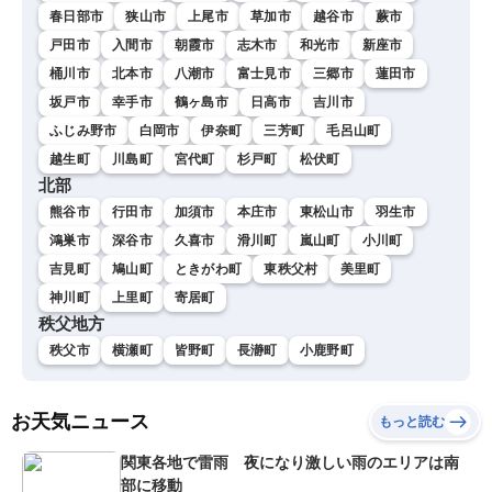
春日部市
狭山市
上尾市
草加市
越谷市
蕨市
戸田市
入間市
朝霞市
志木市
和光市
新座市
桶川市
北本市
八潮市
富士見市
三郷市
蓮田市
坂戸市
幸手市
鶴ヶ島市
日高市
吉川市
ふじみ野市
白岡市
伊奈町
三芳町
毛呂山町
越生町
川島町
宮代町
杉戸町
松伏町
北部
熊谷市
行田市
加須市
本庄市
東松山市
羽生市
鴻巣市
深谷市
久喜市
滑川町
嵐山町
小川町
吉見町
鳩山町
ときがわ町
東秩父村
美里町
神川町
上里町
寄居町
秩父地方
秩父市
横瀬町
皆野町
長瀞町
小鹿野町
お天気ニュース
もっと読む
関東各地で雷雨 夜になり激しい雨のエリアは南
部に移動