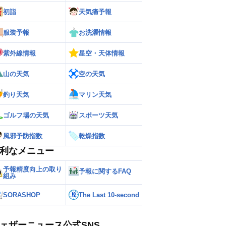
初詣
天気痛予報
服装予報
お洗濯情報
ー
世界の雨雲レーダー
紫外線情報
星空・天体情報
山の天気
空の天気
釣り天気
マリン天気
ゴルフ場の天気
スポーツ天気
風邪予防指数
乾燥指数
利なメニュー
予報精度向上の取り
予報に関するFAQ
組み
SORASHOP
The Last 10-second
ェザーニュース公式SNS