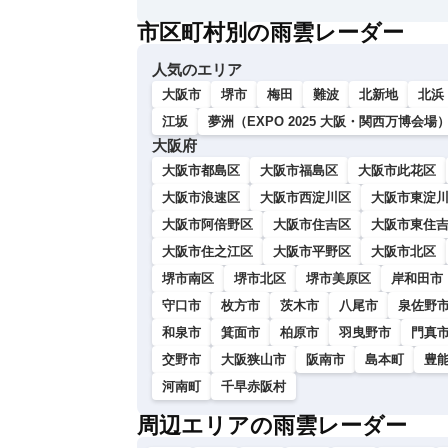
い
市区町村別の雨雲レーダー
人気のエリア
大阪市
堺市
梅田
難波
北新地
北浜
江坂
夢洲（EXPO 2025 大阪・関西万博会場
大阪府
大阪市都島区
大阪市福島区
大阪市此花区
大阪市浪速区
大阪市西淀川区
大阪市東淀
大阪市阿倍野区
大阪市住吉区
大阪市東住
大阪市住之江区
大阪市平野区
大阪市北区
堺市南区
堺市北区
堺市美原区
岸和田市
守口市
枚方市
茨木市
八尾市
泉佐野
和泉市
箕面市
柏原市
羽曳野市
門真
交野市
大阪狭山市
阪南市
島本町
豊
河南町
千早赤阪村
周辺エリアの雨雲レーダー