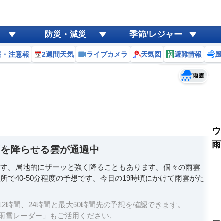
ゲリラ
風
防災・減災
季節/レジャー
黄砂
報・注意報
2週間天気
ライブカメラ
天気図
避難情報
予報士コメント
天気
台風
雨雲
ウ
雨
雨を降らせる雲が通過中
ます。局地的にザーッと強く降ることもあります。個々の雨雲
で40-50分程度の予想です。今日の19時頃にかけて雨雲がた
2時間、24時間と最大60時間先の予想を確認できます。
雨雪レーダー」もご活用ください。