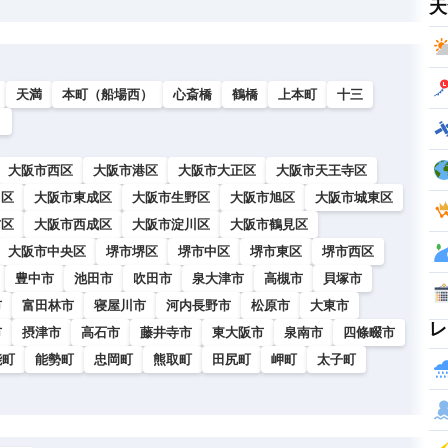
天
天満
本町（船場西）
心斎橋
鶴橋
上本町
十三
）
大阪市西区
大阪市港区
大阪市大正区
大阪市天王寺区
川区
大阪市東成区
大阪市生野区
大阪市旭区
大阪市城東区
吉区
大阪市西成区
大阪市淀川区
大阪市鶴見区
大阪市中央区
堺市堺区
堺市中区
堺市東区
堺市西区
豊中市
池田市
吹田市
泉大津市
高槻市
貝塚市
市
富田林市
寝屋川市
河内長野市
松原市
大東市
レ
市
摂津市
高石市
藤井寺市
東大阪市
泉南市
四條畷市
能町
能勢町
忠岡町
熊取町
田尻町
岬町
太子町