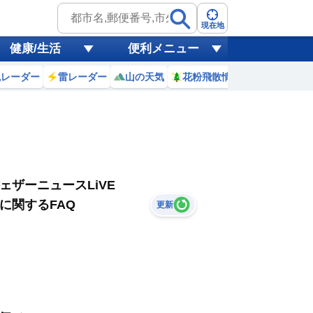
現在地
健康/生活
便利メニュー
風レーダー
雷レーダー
山の天気
花粉飛散情報
世界天気
ェザーニュースLiVE
に関するFAQ
更新