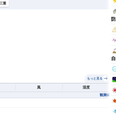
三重
防
自
もっと見る
風
湿度
観測値