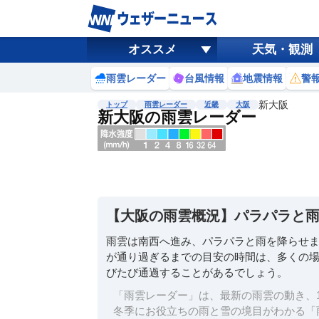
オススメ
天気・観測
雨雲レーダー
台風情報
地震情報
警
新大阪
トップ
雨雲レーダー
近畿
大阪
新大阪の雨雲レーダー
地図選択
背景色調整
明
る
い
【大阪の雨雲概況】パラパラと
暗
い
雨雲は南西へ進み、パラパラと雨を降らせ
が通り過ぎるまでの目安の時間は、多くの場所
濃淡調整
びたび通過することがあるでしょう。
薄
い
「雨雲レーダー」は、最新の雨雲の動き、1
濃
冬季にお役立ちの雨と雪の境目がわかる「