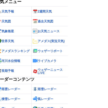
気メニュー
天気予報
2週間天気
天気図
過去天気図
気象衛星
お天気ニュース
世界天気
アメダス(実況天気)
アメダスランキング
ウェザーリポート
河川水位情報
ライブカメラ
ウェザーニュース
長期予報
LiVE
ーダーコンテンツ
雨雲レーダー
雨雪レーダー
積雪レーダー
風レーダー