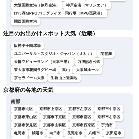
大阪国際空港（伊丹空港）
神戸空港（マリンエア）
びわ湖ＭPPG パラグライダー飛行場（MPG琵琶湖）
関西国際空港
注目のお出かけスポット天気（近畿）
阪神甲子園球場
ユニバーサル・スタジオ・ジャパン（ＵＳＪ）
琵琶湖
天橋立ビューランド（日本三景）
万博記念公園
東大阪市花園ラグビー場
嵐山
大阪城ホール
京セラドーム大阪
生駒山上遊園地
京都府の各地の天気
南部
京都市北区
京都市上京区
京都市左京区
京都市中京区
京都市東山区
京都市下京区
京都市南区
京都市右京区
京都市伏見区
京都市山科区
京都市西京区
宇治市
亀岡市
城陽市
向日市
長岡京市
八幡市
京田辺市