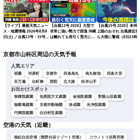
【ライブ】最新天気ニュー
【台風13号 2026】大型で
【台風15号 2026】本州
ス・地震情報 2026年8月8
非常に強い勢力で西進 沖縄
上陸のおそれ 台風接近前
日(土) ／台風13号・15号
は離れても長引く荒天に厳
ら大雨に警戒（8日21時
ゲリラ雷雨最新見解 令和
重警戒(8日22時更新)
新）
8年熊本地震情報〈ウェザ
京都市山科区周辺の天気予報
ーニュースLiVEムーン・戸
北美月／芳野達郎〉
人気エリア
祇園
河原町
京都市
四条烏丸
烏丸御池
四条大宮
百万遍
出町柳
西院
北大路
松井山手
お出かけスポット
智積院庭園
知恩院方丈庭園
金地院庭園
對龍山荘庭園
無鄰庵庭園
京都市動物園
渉成園
光浄院庭園
円満院庭園
白沙村荘庭園
空港の天気（近畿）
南紀白浜空港（熊野白浜リゾート空港）
コウノトリ但馬空港