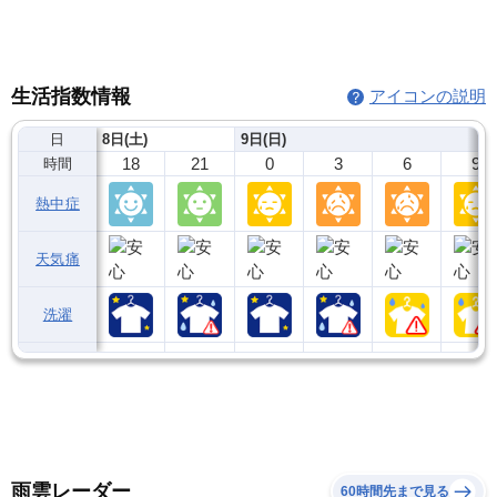
生活指数情報
アイコンの説明
日
8日(土)
9日(日)
18
21
0
3
6
9
時間
熱中症
天気痛
洗濯
雨雲レーダー
60時間先まで見る