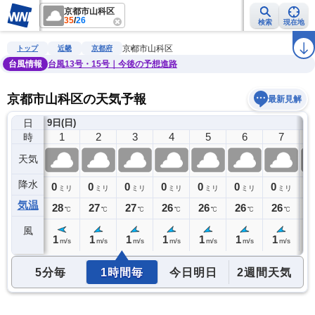
京都市山科区
35
/
26
検索
現在地
雨雲レーダー
台風情報
地震情報
警報・注意報
2週間天気
ラ
京都市山科区
トップ
近畿
京都府
台風情報
台風13号・15号｜今後の予想進路
京都市山科区の天気予報
最新見解
日
)
9日(日)
0
1
2
3
4
5
6
7
時
天気
降水
0
0
0
0
0
0
0
0
0
ミリ
ミリ
ミリ
ミリ
ミリ
ミリ
ミリ
ミリ
気温
28
28
27
27
26
26
26
26
2
℃
℃
℃
℃
℃
℃
℃
℃
風
1
1
1
1
1
1
1
1
1
m/s
m/s
m/s
m/s
m/s
m/s
m/s
m/s
5分毎
1時間毎
今日明日
2週間天気