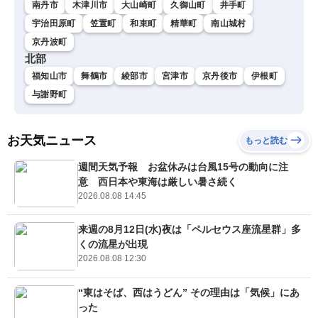
南丹市
木津川市
大山崎町
久御山町
井手町
宇治田原町
笠置町
和束町
精華町
南山城村
京丹波町
北部
福知山市
舞鶴市
綾部市
宮津市
京丹後市
伊根町
与謝野町
お天気ニュース
もっと読む
週間天気予報 お盆休みは台風15号の動向に注
意 西日本や東海は厳しい暑さ続く
2026.08.08 14:45
来週の8月12日(水)夜は「ペルセウス座流星群」多
くの流星が出現
2026.08.08 12:30
“東はそば、西はうどん” その理由は「気候」にあ
った