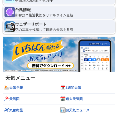
全国2500地点の空の様子
台風情報
影響は？接近状況をリアルタイム更新
ウェザーリポート
空の写真を投稿して最新の天気を共有
天気メニュー
天気予報
2週間天気
天気図
過去天気図
気象衛星
お天気ニュース