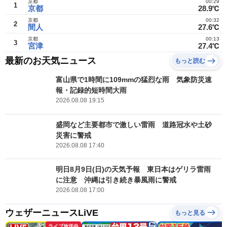
京都
00:29
1
京都
28.9℃
京都
00:32
2
間人
27.6℃
京都
00:13
3
宮津
27.4℃
最新のお天気ニュース
もっと読む
富山県で1時間に109mmの猛烈な雨 気象防災速
報・記録的短時間大雨
2026.08.08 19:15
盛岡など主要都市で激しい雷雨 道路冠水や土砂
災害に警戒
2026.08.08 17:40
明日8月9日(日)の天気予報 東日本はゲリラ雷雨
に注意 沖縄は引き続き暴風雨に警戒
2026.08.08 17:00
ウェザーニュースLiVE
もっと見る
ライブ放送中