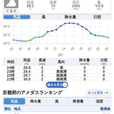
気温
湿度
気圧
風
28.1
74
1001
0.9
℃
%
hPa
m/s
くもり
気温
風
降水量
日照
気温
風速
降水量
日照
時刻
風向
(℃)
(m/s)
(mm/h)
(分)
24時
28.9
2
東
0
0
23時
29.4
2
東南東
0
0
22時
29.7
3
南南東
0
0
21時
30.0
2
南南東
0
0
続きを見る
京都府のアメダスランキング
もっと見る
気温
降水量
風
降雪量
湿度
順位
地点
観測値