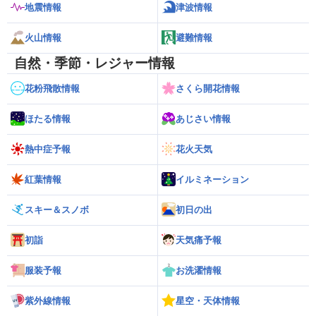
地震情報
津波情報
火山情報
避難情報
自然・季節・レジャー情報
花粉飛散情報
さくら開花情報
ほたる情報
あじさい情報
熱中症予報
花火天気
紅葉情報
イルミネーション
スキー＆スノボ
初日の出
初詣
天気痛予報
服装予報
お洗濯情報
紫外線情報
星空・天体情報