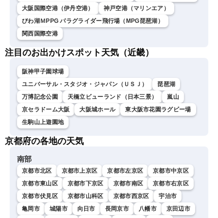
大阪国際空港（伊丹空港）
神戸空港（マリンエア）
びわ湖ＭPPG パラグライダー飛行場（MPG琵琶湖）
関西国際空港
注目のお出かけスポット天気（近畿）
阪神甲子園球場
ユニバーサル・スタジオ・ジャパン（ＵＳＪ）
琵琶湖
万博記念公園
天橋立ビューランド（日本三景）
嵐山
京セラドーム大阪
大阪城ホール
東大阪市花園ラグビー場
生駒山上遊園地
京都府の各地の天気
南部
京都市北区
京都市上京区
京都市左京区
京都市中京区
京都市東山区
京都市下京区
京都市南区
京都市右京区
京都市伏見区
京都市山科区
京都市西京区
宇治市
亀岡市
城陽市
向日市
長岡京市
八幡市
京田辺市