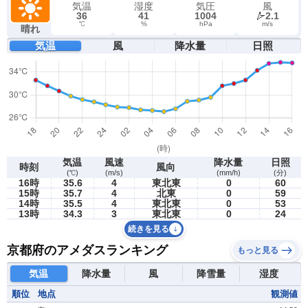
気温
湿度
気圧
風
36
41
1004
2.1
℃
%
hPa
m/s
晴れ
気温
風
降水量
日照
気温
風速
降水量
日照
時刻
風向
(℃)
(m/s)
(mm/h)
(分)
16時
35.6
4
東北東
0
60
15時
35.7
4
北東
0
59
14時
35.5
4
東北東
0
53
13時
34.3
3
東北東
0
24
続きを見る
京都府のアメダスランキング
もっと見る
気温
降水量
風
降雪量
湿度
順位
地点
観測値