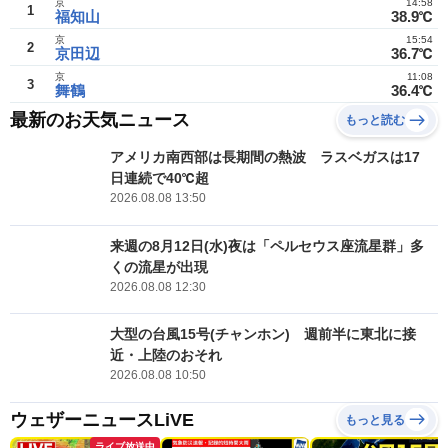
京
14:58
1
福知山
38.9℃
京
15:54
2
京田辺
36.7℃
京
11:08
3
舞鶴
36.4℃
最新のお天気ニュース
もっと読む
アメリカ南西部は長期間の熱波 ラスベガスは17
日連続で40℃超
2026.08.08 13:50
来週の8月12日(水)夜は「ペルセウス座流星群」多
くの流星が出現
2026.08.08 12:30
大型の台風15号(チャンホン) 週前半に東北に接
近・上陸のおそれ
2026.08.08 10:50
ウェザーニュースLiVE
もっと見る
ライブ放送中