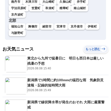
南丹市
木津川市
大山崎町
久御山町
井手町
宇治田原町
笠置町
和束町
精華町
南山城村
京丹波町
北部
福知山市
舞鶴市
綾部市
宮津市
京丹後市
伊根町
与謝野町
お天気ニュース
もっと読む
東北から九州で猛暑日に 明日も西日本は厳しい
残暑の予想
2026.08.08 15:40
新潟県で1時間に約100mmの猛烈な雨 気象防災
速報・記録的短時間大雨
2026.08.08 15:49
新潟県で線状降水帯が発生のおそれ 大雨に厳重警
戒