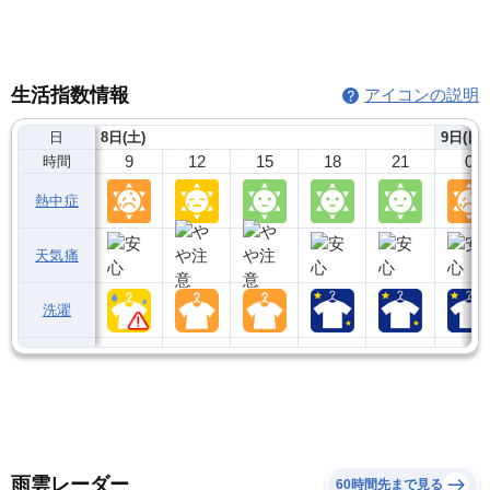
生活指数情報
アイコンの説明
日
8日(土)
9日(日)
9
12
15
18
21
0
時間
熱中症
天気痛
洗濯
雨雲レーダー
60時間先まで見る