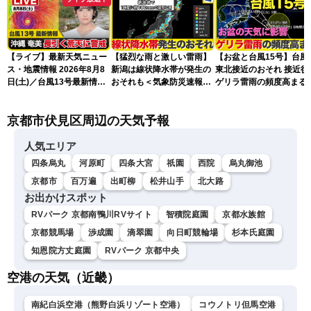
【ライブ】最新天気ニュー
【猛烈な雨と激しい雷雨】
【お盆と台風15号】台風
ス・地震情報 2026年8月8
新潟は線状降水帯が発生の
東北接近のおそれ 接近後
日(土)／台風13号最新情
おそれも＜気象防災速報・
ゲリラ雷雨の頻度高まる
報 令和8年熊本地震情報
記録的短時間大雨＞
〈ウェザーニュースLiVEア
京都市伏見区周辺の天気予報
フタヌーン・山岸愛梨／芳
野達郎〉
人気エリア
四条烏丸
河原町
四条大宮
祇園
西院
烏丸御池
京都市
百万遍
出町柳
松井山手
北大路
お出かけスポット
RVパーク 京都南鴨川RVサイト
智積院庭園
京都水族館
京都競馬場
渉成園
滴翠園
向日町競輪場
杉本氏庭園
知恩院方丈庭園
RVパーク 京都中央
空港の天気（近畿）
南紀白浜空港（熊野白浜リゾート空港）
コウノトリ但馬空港