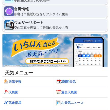
全国2500地点の空の様子
台風情報
影響は？接近状況をリアルタイム更新
ウェザーリポート
空の写真を投稿して最新の天気を共有
天気メニュー
天気予報
2週間天気
天気図
過去天気図
気象衛星
お天気ニュース