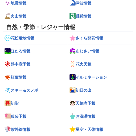
地震情報
津波情報
火山情報
避難情報
自然・季節・レジャー情報
花粉飛散情報
さくら開花情報
ほたる情報
あじさい情報
熱中症予報
花火天気
紅葉情報
イルミネーション
スキー＆スノボ
初日の出
初詣
天気痛予報
服装予報
お洗濯情報
紫外線情報
星空・天体情報