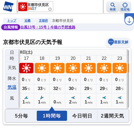
京都市伏見区
36
/
27
検索
現在地
雨雲レーダー
台風情報
地震情報
警報・注意報
2週間天気
ラ
京都市伏見区
トップ
近畿
京都府
台風情報
台風13号・15号｜今後の予想進路
京都市伏見区の天気予報
最新見解
日
8日(土)
9
16
17
18
19
20
21
22
23
時
天気
降水
0
0
0
0
0
0
0
0
0
ミリ
ミリ
ミリ
ミリ
ミリ
ミリ
ミリ
ミリ
気温
36
35
33
32
30
29
29
28
2
℃
℃
℃
℃
℃
℃
℃
℃
風
3
1
1
0
2
1
1
1
1
m/s
m/s
m/s
m/s
m/s
m/s
m/s
m/s
5分毎
1時間毎
今日明日
2週間天気