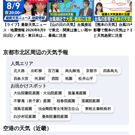
【ライブ】最新天気ニュー
【山の日の天気】台風接近
【熊本の天気】台風15号
ス・地震情報 2026年8月9
で東北・関東は激しい雨や
影響で熊本の天気は？ 猛
日(日) ／東北・東日本は急
暴風に注意
と天気急変に注意
な雷雨に注意〈ウェザーニ
ュースLiVEムーン・駒木結
京都市北区周辺の天気予報
衣／芳野達郎〉
人気エリア
北大路
出町柳
百万遍
烏丸御池
京都市
四条烏丸
四条大宮
河原町
西院
祇園
松井山手
お出かけスポット
大仙院書院庭園・大仙院庭園
孤篷庵庭園
不審庵（表千家）庭園
桂春院庭園
退蔵院庭園
清風荘庭園
法金剛院青女滝附五位山
東映太秦映画村
白沙村荘庭園
曼殊院書院庭園
空港の天気（近畿）