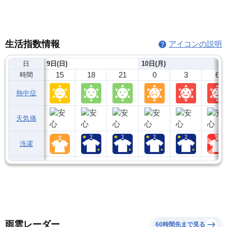
生活指数情報
アイコンの説明
日
9日(日)
10日(月)
15
18
21
0
3
6
時間
熱中症
天気痛
洗濯
雨雲レーダー
60時間先まで見る