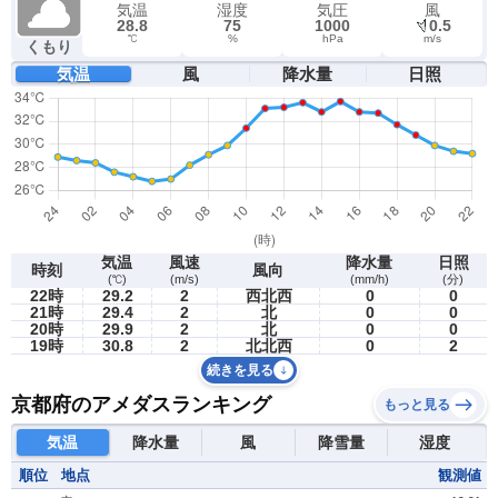
気温
湿度
気圧
風
28.8
75
1000
0.5
℃
%
hPa
m/s
くもり
気温
風
降水量
日照
気温
風速
降水量
日照
時刻
風向
(℃)
(m/s)
(mm/h)
(分)
22時
29.2
2
西北西
0
0
21時
29.4
2
北
0
0
20時
29.9
2
北
0
0
19時
30.8
2
北北西
0
2
続きを見る
京都府のアメダスランキング
もっと見る
気温
降水量
風
降雪量
湿度
順位
地点
観測値