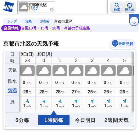
京都市北区
33
/
27
検索
現在地
雨雲レーダー
台風情報
地震情報
警報・注意報
2週間天気
ラ
京都市北区
トップ
近畿
京都府
台風情報
台風13号・15号・16号｜今後の予想進路
京都市北区の天気予報
最新見解
日
9日(日)
10日(月)
22
23
0
1
2
3
4
5
時
天気
降水
0
0
0
0
0
0
0
0
0
ミリ
ミリ
ミリ
ミリ
ミリ
ミリ
ミリ
ミリ
気温
29
29
28
28
27
26
26
26
2
℃
℃
℃
℃
℃
℃
℃
℃
風
1
1
1
1
1
1
1
1
1
m/s
m/s
m/s
m/s
m/s
m/s
m/s
m/s
5分毎
1時間毎
今日明日
2週間天気