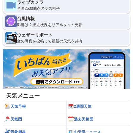
ライブカメラ
全国2500地点の空の様子
台風情報
影響は？接近状況をリアルタイム更新
ウェザーリポート
空の写真を投稿して最新の天気を共有
天気メニュー
天気予報
2週間天気
天気図
過去天気図
気象衛星
お天気ニュース