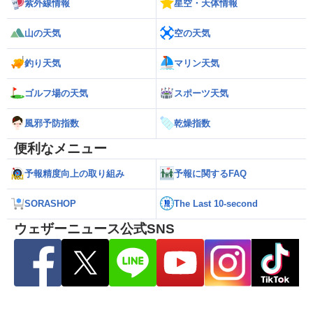
紫外線情報
星空・天体情報
山の天気
空の天気
釣り天気
マリン天気
ゴルフ場の天気
スポーツ天気
風邪予防指数
乾燥指数
便利なメニュー
予報精度向上の取り組み
予報に関するFAQ
SORASHOP
The Last 10-second
ウェザーニュース公式SNS