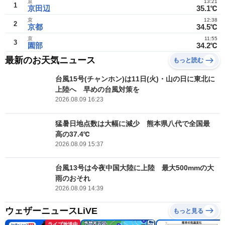
京
13:21
1
京田辺
35.1℃
京
12:38
2
京都
34.5℃
京
11:55
3
園部
34.2℃
最新のお天気ニュース
もっと読む
台風15号(チャンホン)は11日(火)・山の日に東北に
上陸へ 早めの台風対策を
2026.08.09 16:23
猛暑日地点数は大幅に減少 熊本県八代で全国最
高の37.4℃
2026.08.09 15:37
台風13号は今夜中国大陸に上陸 最大500mmの大
雨のおそれ
2026.08.09 14:39
ウェザーニュースLiVE
もっと見る
ライブ放送中