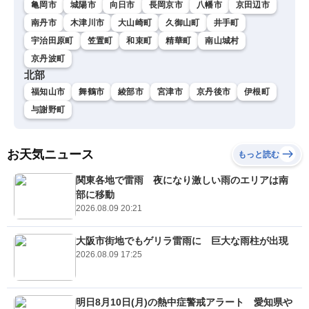
亀岡市
城陽市
向日市
長岡京市
八幡市
京田辺市
南丹市
木津川市
大山崎町
久御山町
井手町
宇治田原町
笠置町
和束町
精華町
南山城村
京丹波町
北部
福知山市
舞鶴市
綾部市
宮津市
京丹後市
伊根町
与謝野町
お天気ニュース
もっと読む
関東各地で雷雨 夜になり激しい雨のエリアは南
部に移動
2026.08.09 20:21
大阪市街地でもゲリラ雷雨に 巨大な雨柱が出現
2026.08.09 17:25
明日8月10日(月)の熱中症警戒アラート 愛知県や