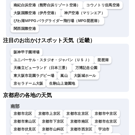
南紀白浜空港（熊野白浜リゾート空港）
コウノトリ但馬空港
大阪国際空港（伊丹空港）
神戸空港（マリンエア）
びわ湖ＭPPG パラグライダー飛行場（MPG琵琶湖）
関西国際空港
注目のお出かけスポット天気（近畿）
阪神甲子園球場
ユニバーサル・スタジオ・ジャパン（ＵＳＪ）
琵琶湖
天橋立ビューランド（日本三景）
万博記念公園
東大阪市花園ラグビー場
嵐山
大阪城ホール
京セラドーム大阪
生駒山上遊園地
京都府の各地の天気
南部
京都市北区
京都市上京区
京都市左京区
京都市中京区
京都市東山区
京都市下京区
京都市南区
京都市右京区
京都市伏見区
京都市山科区
京都市西京区
宇治市