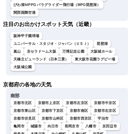
びわ湖ＭPPG パラグライダー飛行場（MPG琵琶湖）
関西国際空港
注目のお出かけスポット天気（近畿）
阪神甲子園球場
ユニバーサル・スタジオ・ジャパン（ＵＳＪ）
琵琶湖
嵐山
京セラドーム大阪
万博記念公園
大阪城ホール
天橋立ビューランド（日本三景）
東大阪市花園ラグビー場
大阪城公園
京都府の各地の天気
南部
京都市北区
京都市上京区
京都市左京区
京都市中京区
京都市東山区
京都市下京区
京都市南区
京都市右京区
京都市伏見区
京都市山科区
京都市西京区
宇治市
亀岡市
城陽市
向日市
長岡京市
八幡市
京田辺市
南丹市
木津川市
大山崎町
久御山町
井手町