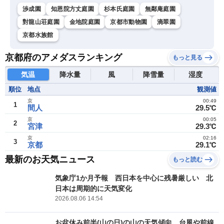
渉成園
知恩院方丈庭園
杉本氏庭園
無鄰庵庭園
對龍山荘庭園
金地院庭園
京都市動物園
滴翠園
京都水族館
京都府のアメダスランキング
もっと見る
気温
降水量
風
降雪量
湿度
順位
地点
観測値
京
00:49
1
間人
29.5℃
京
00:05
2
宮津
29.3℃
京
02:16
3
京都
29.1℃
最新のお天気ニュース
もっと読む
気象庁1か月予報 西日本を中心に残暑厳しい 北
日本は周期的に天気変化
2026.08.06 14:54
お盆休み前半(山の日)の山の天気傾向 台風や前線