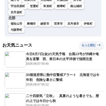
宇治田原町
笠置町
和束町
精華町
南山城村
京丹波町
北部
福知山市
舞鶴市
綾部市
宮津市
京丹後市
伊根町
与謝野町
お天気ニュース
もっと読む
今日8月7日(金)の天気予報 台風13号が沖縄や奄
美を直撃 西、東日本の太平洋側で強雨注意
2026.08.07 05:40
33都道府県に熱中症警戒アラート 北海道では今
年初 危険な暑さに警戒
2026.08.07 05:12
二十四節気「立秋」 真夏のような暑さでも、暦
の上では今日から秋
2026.08.07 05:00