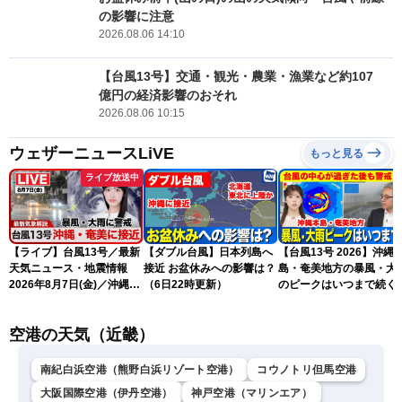
の影響に注意
2026.08.06 14:10
【台風13号】交通・観光・農業・漁業など約107
億円の経済影響のおそれ
2026.08.06 10:15
ウェザーニュースLiVE
もっと見る
ライブ放送中
【ライブ】台風13号／最新
【ダブル台風】日本列島へ
【台風13号 2026】沖縄
天気ニュース・地震情報
接近 お盆休みへの影響は？
島・奄美地方の暴風・大
2026年8月7日(金)／沖縄・
（6日22時更新）
のピークはいつまで続く
奄美は台風による暴風雨に
（6日18時更新）
厳重警戒〈ウェザーニュー
空港の天気（近畿）
スLiVEモーニング・松本真
央／有賀哲夫〉
南紀白浜空港（熊野白浜リゾート空港）
コウノトリ但馬空港
大阪国際空港（伊丹空港）
神戸空港（マリンエア）