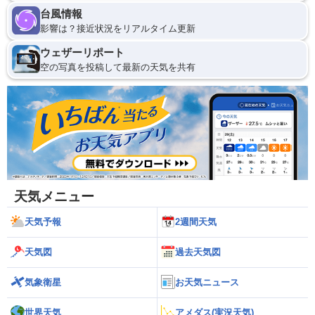
台風情報
影響は？接近状況をリアルタイム更新
ウェザーリポート
空の写真を投稿して最新の天気を共有
天気メニュー
天気予報
2週間天気
天気図
過去天気図
気象衛星
お天気ニュース
世界天気
アメダス(実況天気)