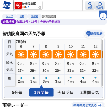
智積院庭園
35
/
27
検索
現在地
雨雲レーダー
台風情報
地震情報
警報・注意報
2週間天気
ラ
智積院庭園
トップ
近畿
京都府
台風情報
台風13号・15号｜今後の予想進路
智積院庭園の天気予報
最新見解
日
7日(金)
5
6
7
8
9
10
11
12
時
天気
降水
0
0
0
0
0
0
0
0
0
ミリ
ミリ
ミリ
ミリ
ミリ
ミリ
ミリ
ミリ
気温
27
27
29
30
30
31
32
33
3
℃
℃
℃
℃
℃
℃
℃
℃
風
2
2
3
3
3
4
4
4
4
m/s
m/s
m/s
m/s
m/s
m/s
m/s
m/s
5分毎
1時間毎
今日明日
2週間天気
雨雲レーダー
60時間先まで見る