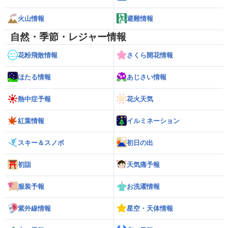
火山情報
避難情報
自然・季節・レジャー情報
花粉飛散情報
さくら開花情報
ほたる情報
あじさい情報
熱中症予報
花火天気
紅葉情報
イルミネーション
スキー＆スノボ
初日の出
初詣
天気痛予報
服装予報
お洗濯情報
紫外線情報
星空・天体情報