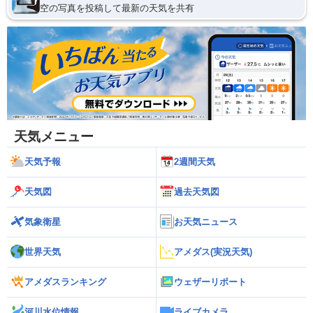
空の写真を投稿して最新の天気を共有
天気メニュー
天気予報
2週間天気
天気図
過去天気図
気象衛星
お天気ニュース
世界天気
アメダス(実況天気)
アメダスランキング
ウェザーリポート
河川水位情報
ライブカメラ