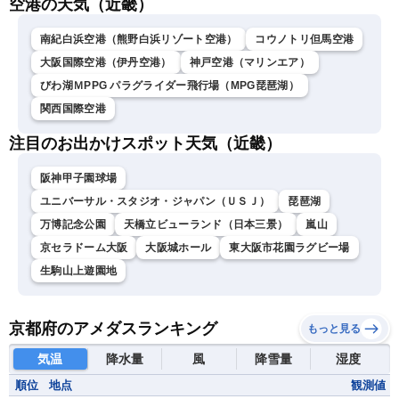
空港の天気（近畿）
南紀白浜空港（熊野白浜リゾート空港）
コウノトリ但馬空港
大阪国際空港（伊丹空港）
神戸空港（マリンエア）
びわ湖ＭPPG パラグライダー飛行場（MPG琵琶湖）
関西国際空港
注目のお出かけスポット天気（近畿）
阪神甲子園球場
ユニバーサル・スタジオ・ジャパン（ＵＳＪ）
琵琶湖
万博記念公園
天橋立ビューランド（日本三景）
嵐山
京セラドーム大阪
大阪城ホール
東大阪市花園ラグビー場
生駒山上遊園地
京都府のアメダスランキング
もっと見る
気温
降水量
風
降雪量
湿度
順位
地点
観測値