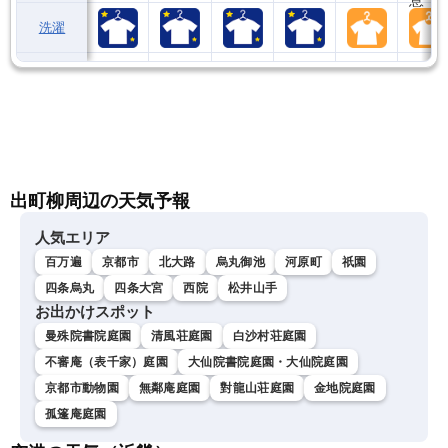
洗濯
出町柳周辺の天気予報
人気エリア
百万遍
京都市
北大路
烏丸御池
河原町
祇園
四条烏丸
四条大宮
西院
松井山手
お出かけスポット
曼殊院書院庭園
清風荘庭園
白沙村荘庭園
不審庵（表千家）庭園
大仙院書院庭園・大仙院庭園
京都市動物園
無鄰庵庭園
對龍山荘庭園
金地院庭園
孤篷庵庭園