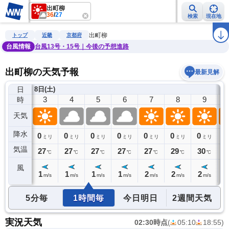
出町柳
36
/
27
検索
現在地
雨雲レーダー
台風情報
地震情報
警報・注意報
2週間天気
ラ
出町柳
トップ
近畿
京都府
台風情報
台風13号・15号｜今後の予想進路
出町柳の天気予報
最新見解
日
8日(土)
2
3
4
5
6
7
8
9
時
天気
降水
0
0
0
0
0
0
0
0
0
ミリ
ミリ
ミリ
ミリ
ミリ
ミリ
ミリ
ミリ
気温
27
27
27
27
27
27
29
30
3
℃
℃
℃
℃
℃
℃
℃
℃
風
1
1
1
1
1
2
2
2
2
m/s
m/s
m/s
m/s
m/s
m/s
m/s
m/s
5分毎
1時間毎
今日明日
2週間天気
実況天気
02:30時点
(
05:10
18:55
)