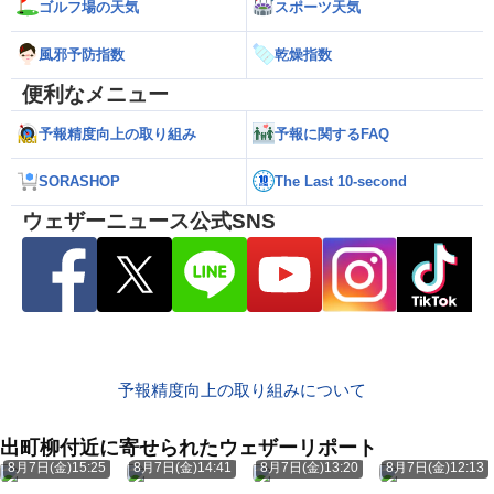
ゴルフ場の天気
スポーツ天気
風邪予防指数
乾燥指数
便利なメニュー
予報精度向上の取り組み
予報に関するFAQ
SORASHOP
The Last 10-second
ウェザーニュース公式SNS
予報精度向上の取り組みについて
出町柳付近に寄せられたウェザーリポート
8月7日(金)15:25
8月7日(金)14:41
8月7日(金)13:20
8月7日(金)12:13