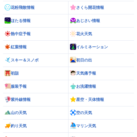
花粉飛散情報
さくら開花情報
ほたる情報
あじさい情報
熱中症予報
花火天気
紅葉情報
イルミネーション
スキー＆スノボ
初日の出
初詣
天気痛予報
服装予報
お洗濯情報
紫外線情報
星空・天体情報
山の天気
空の天気
釣り天気
マリン天気