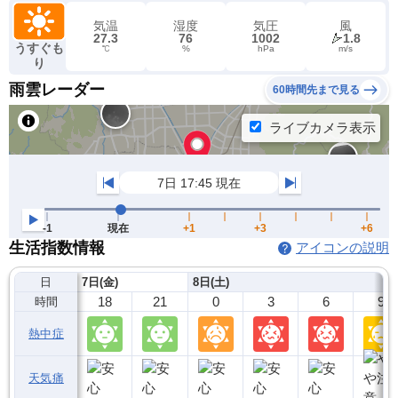
気温
湿度
気圧
風
27.3
76
1002
1.8
うすぐも
℃
%
hPa
m/s
り
雨雲レーダー
60時間先まで見る
生活指数情報
アイコンの説明
日
7日(金)
8日(土)
18
21
0
3
6
9
時間
熱中症
天気痛