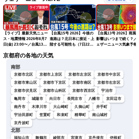
ライブ放送中
【ライブ】最新天気ニュー
【台風15号 2026】今後の
【台風13号 2026】雨風
ス・地震情報 2026年8月7
進路は？北日本に接近・上
影響はいつまで続く？／
日(金) 23:00〜／台風13号
陸する可能性も（7日22時
ェザーニュース気象予報
の影響長引く 〈ウェザーニ
情報）
解説（7日22時情報）
京都府の各地の天気
ュースLiVE・川畑玲〉
南部
京都市北区
京都市上京区
京都市左京区
京都市中京区
京都市東山区
京都市下京区
京都市南区
京都市右京区
京都市伏見区
京都市山科区
京都市西京区
宇治市
亀岡市
城陽市
向日市
長岡京市
八幡市
京田辺市
南丹市
木津川市
大山崎町
久御山町
井手町
宇治田原町
笠置町
和束町
精華町
南山城村
京丹波町
北部
福知山市
舞鶴市
綾部市
宮津市
京丹後市
伊根町