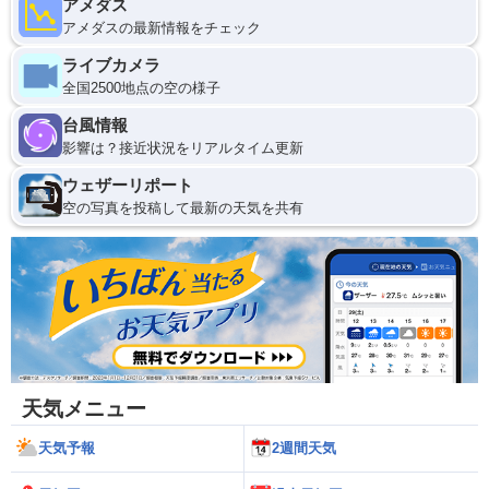
アメダス
アメダスの最新情報をチェック
ライブカメラ
全国2500地点の空の様子
台風情報
影響は？接近状況をリアルタイム更新
ウェザーリポート
空の写真を投稿して最新の天気を共有
天気メニュー
天気予報
2週間天気