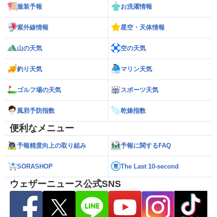
服装予報
お洗濯情報
紫外線情報
星空・天体情報
山の天気
空の天気
釣り天気
マリン天気
ゴルフ場の天気
スポーツ天気
風邪予防指数
乾燥指数
便利なメニュー
予報精度向上の取り組み
予報に関するFAQ
SORASHOP
The Last 10-second
ウェザーニュース公式SNS