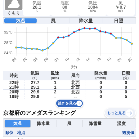
気温
湿度
気圧
風
28.1
80
1004
0.7
℃
%
hPa
m/s
くもり
気温
風
降水量
日照
気温
風速
降水量
日照
時刻
風向
(℃)
(m/s)
(mm/h)
(分)
22時
27.7
1
北西
0
0
21時
29.1
1
北西
0
0
20時
29.9
2
北西
0
0
19時
29.9
-
--
0
5
続きを見る
京都府のアメダスランキング
もっと見る
気温
降水量
風
降雪量
湿度
順位
地点
観測値