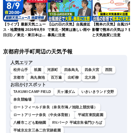
【ライブ】最新天気ニュー
【山の日の天気】台風接近
【熊本の天気】台風15号
ス・地震情報 2026年8月9
で東北・関東は激しい雨や
影響で熊本の天気は？ 猛
日(日) ／東北・東日本は急
暴風に注意
と天気急変に注意
な雷雨に注意〈ウェザーニ
ュースLiVEムーン・駒木結
京都府井手町周辺の天気予報
衣／芳野達郎〉
人気エリア
松井山手
祇園
河原町
四条烏丸
四条大宮
西院
京都市
烏丸御池
百万遍
出町柳
北大路
お出かけスポット
TAKUMI CAMP FIELD
天ヶ瀬ダム
いきいきランド交野
奈良競輪場
ロートフィールド奈良（奈良市鴻ノ池陸上競技場）
ロートアリーナ奈良（中央体育館）
平城宮東院庭園
八幡市こども動物園
RVパーク 平城京朱雀門ひろば
平城京左京三条二坊宮跡庭園