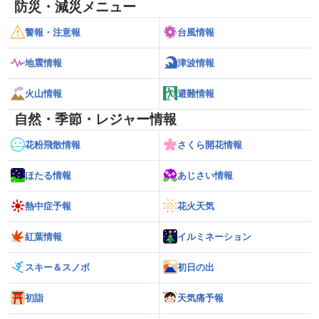
防災・減災メニュー
警報・注意報
台風情報
地震情報
津波情報
火山情報
避難情報
自然・季節・レジャー情報
花粉飛散情報
さくら開花情報
ほたる情報
あじさい情報
熱中症予報
花火天気
紅葉情報
イルミネーション
スキー＆スノボ
初日の出
初詣
天気痛予報