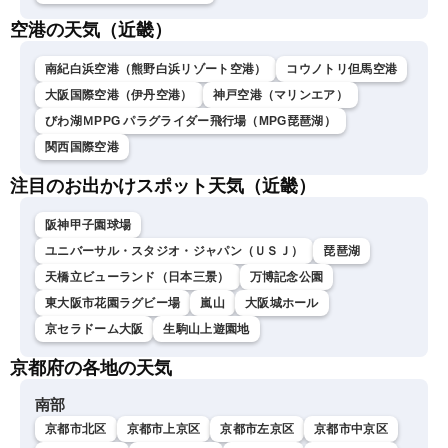
空港の天気（近畿）
南紀白浜空港（熊野白浜リゾート空港）
コウノトリ但馬空港
大阪国際空港（伊丹空港）
神戸空港（マリンエア）
びわ湖ＭPPG パラグライダー飛行場（MPG琵琶湖）
関西国際空港
注目のお出かけスポット天気（近畿）
阪神甲子園球場
ユニバーサル・スタジオ・ジャパン（ＵＳＪ）
琵琶湖
天橋立ビューランド（日本三景）
万博記念公園
東大阪市花園ラグビー場
嵐山
大阪城ホール
京セラドーム大阪
生駒山上遊園地
京都府の各地の天気
南部
京都市北区
京都市上京区
京都市左京区
京都市中京区