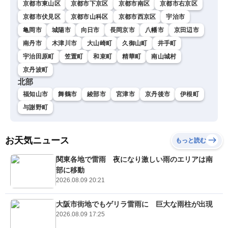
京都市東山区
京都市下京区
京都市南区
京都市右京区
京都市伏見区
京都市山科区
京都市西京区
宇治市
亀岡市
城陽市
向日市
長岡京市
八幡市
京田辺市
南丹市
木津川市
大山崎町
久御山町
井手町
宇治田原町
笠置町
和束町
精華町
南山城村
京丹波町
北部
福知山市
舞鶴市
綾部市
宮津市
京丹後市
伊根町
与謝野町
お天気ニュース
もっと読む
関東各地で雷雨 夜になり激しい雨のエリアは南
部に移動
2026.08.09 20:21
大阪市街地でもゲリラ雷雨に 巨大な雨柱が出現
2026.08.09 17:25