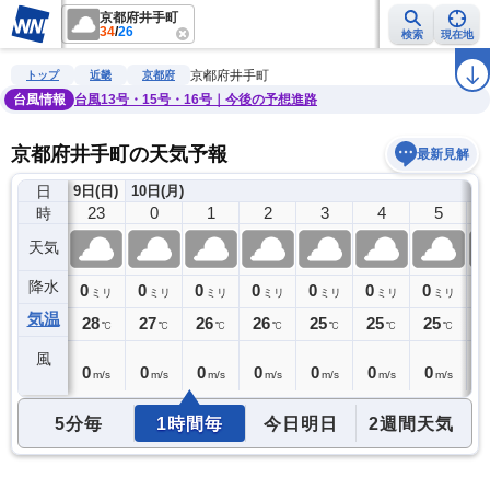
京都府井手町
34
/
26
検索
現在地
雨雲レーダー
台風情報
地震情報
警報・注意報
2週間天気
ラ
京都府井手町
トップ
近畿
京都府
台風情報
台風13号・15号・16号｜今後の予想進路
京都府井手町の天気予報
最新見解
日
9日(日)
10日(月)
22
23
0
1
2
3
4
5
時
天気
降水
0
0
0
0
0
0
0
0
0
ミリ
ミリ
ミリ
ミリ
ミリ
ミリ
ミリ
ミリ
気温
28
28
27
26
26
25
25
25
2
℃
℃
℃
℃
℃
℃
℃
℃
風
0
0
0
0
0
0
0
0
0
m/s
m/s
m/s
m/s
m/s
m/s
m/s
m/s
5分毎
1時間毎
今日明日
2週間天気