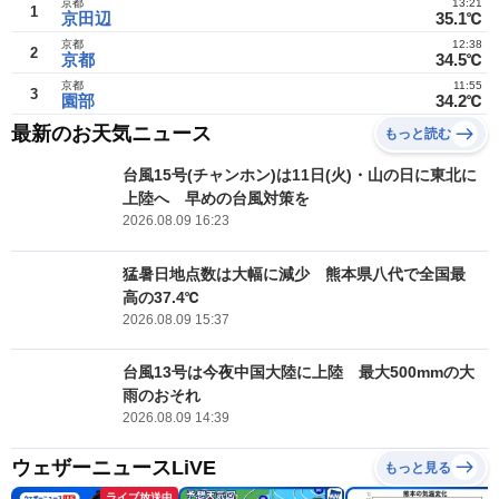
京都
13:21
1
京田辺
35.1℃
京都
12:38
2
京都
34.5℃
京都
11:55
3
園部
34.2℃
最新のお天気ニュース
もっと読む
台風15号(チャンホン)は11日(火)・山の日に東北に
上陸へ 早めの台風対策を
2026.08.09 16:23
猛暑日地点数は大幅に減少 熊本県八代で全国最
高の37.4℃
2026.08.09 15:37
台風13号は今夜中国大陸に上陸 最大500mmの大
雨のおそれ
2026.08.09 14:39
ウェザーニュースLiVE
もっと見る
ライブ放送中