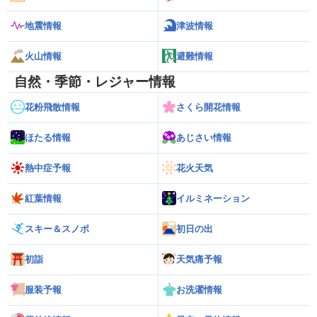
地震情報
津波情報
火山情報
避難情報
自然・季節・レジャー情報
花粉飛散情報
さくら開花情報
ほたる情報
あじさい情報
熱中症予報
花火天気
紅葉情報
イルミネーション
スキー＆スノボ
初日の出
初詣
天気痛予報
服装予報
お洗濯情報