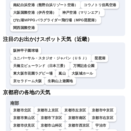
南紀白浜空港（熊野白浜リゾート空港）
コウノトリ但馬空港
大阪国際空港（伊丹空港）
神戸空港（マリンエア）
びわ湖ＭPPG パラグライダー飛行場（MPG琵琶湖）
関西国際空港
注目のお出かけスポット天気（近畿）
阪神甲子園球場
ユニバーサル・スタジオ・ジャパン（ＵＳＪ）
琵琶湖
天橋立ビューランド（日本三景）
万博記念公園
東大阪市花園ラグビー場
嵐山
大阪城ホール
京セラドーム大阪
生駒山上遊園地
京都府の各地の天気
南部
京都市北区
京都市上京区
京都市左京区
京都市中京区
京都市東山区
京都市下京区
京都市南区
京都市右京区
京都市伏見区
京都市山科区
京都市西京区
宇治市