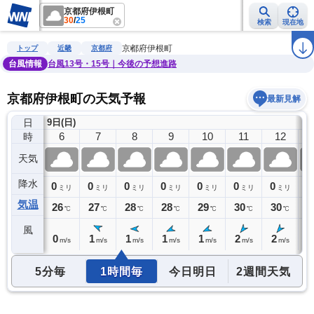
京都府伊根町
30
/
25
検索
現在地
雨雲レーダー
台風情報
地震情報
警報・注意報
2週間天気
ラ
京都府伊根町
トップ
近畿
京都府
台風情報
台風13号・15号｜今後の予想進路
京都府伊根町の天気予報
最新見解
日
9日(日)
5
6
7
8
9
10
11
12
時
天気
降水
0
0
0
0
0
0
0
0
0
ミリ
ミリ
ミリ
ミリ
ミリ
ミリ
ミリ
ミリ
気温
26
26
27
28
28
29
30
30
3
℃
℃
℃
℃
℃
℃
℃
℃
風
0
0
1
1
1
1
2
2
3
m/s
m/s
m/s
m/s
m/s
m/s
m/s
m/s
5分毎
1時間毎
今日明日
2週間天気