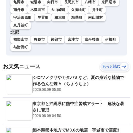
亀岡市
城陽市
向日市
長岡京市
八幡市
京田辺市
南丹市
木津川市
大山崎町
久御山町
井手町
宇治田原町
笠置町
和束町
精華町
南山城村
京丹波町
北部
福知山市
舞鶴市
綾部市
宮津市
京丹後市
伊根町
与謝野町
お天気ニュース
もっと読む
シロツメクサやカタバミなど、夏の身近な植物で
作る色んな蝶々（ちょうちょ）
2026.08.09 05:00
東京都と沖縄県に熱中症警戒アラート 危険な暑
さに警戒
2026.08.09 04:50
熊本県熊本地方でM3.6の地震 宇城市で震度3