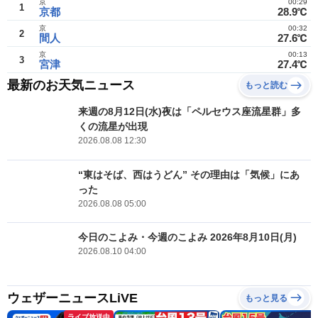
京
00:29
1
京都
28.9℃
京
00:32
2
間人
27.6℃
京
00:13
3
宮津
27.4℃
最新のお天気ニュース
もっと読む
来週の8月12日(水)夜は「ペルセウス座流星群」多
くの流星が出現
2026.08.08 12:30
“東はそば、西はうどん” その理由は「気候」にあ
った
2026.08.08 05:00
今日のこよみ・今週のこよみ 2026年8月10日(月)
2026.08.10 04:00
ウェザーニュースLiVE
もっと見る
ライブ放送中