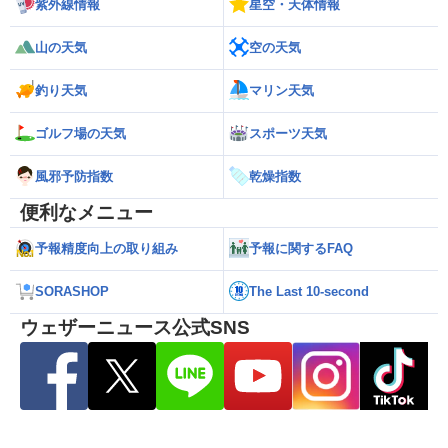
紫外線情報
星空・天体情報
山の天気
空の天気
釣り天気
マリン天気
ゴルフ場の天気
スポーツ天気
風邪予防指数
乾燥指数
便利なメニュー
予報精度向上の取り組み
予報に関するFAQ
SORASHOP
The Last 10-second
ウェザーニュース公式SNS