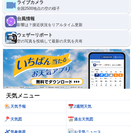
ライブカメラ
全国2500地点の空の様子
台風情報
影響は？接近状況をリアルタイム更新
ウェザーリポート
空の写真を投稿して最新の天気を共有
天気メニュー
天気予報
2週間天気
天気図
過去天気図
気象衛星
お天気ニュース