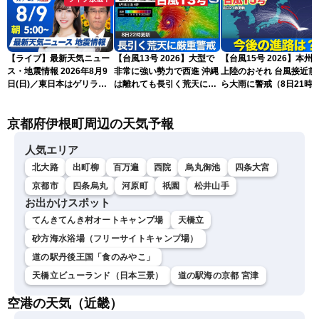
【ライブ】最新天気ニュー
【台風13号 2026】大型で
【台風15号 2026】本州
ス・地震情報 2026年8月9
非常に強い勢力で西進 沖縄
上陸のおそれ 台風接近前
日(日)／東日本はゲリラ雷
は離れても長引く荒天に厳
ら大雨に警戒（8日21時
雨に注意 沖縄は引き続き
重警戒(8日22時更新)
新）
暴風雨に警戒〈ウェザーニ
京都府伊根町周辺の天気予報
ュースLiVEモーニング・魚
住茉由／山口剛央〉
人気エリア
北大路
出町柳
百万遍
西院
烏丸御池
四条大宮
京都市
四条烏丸
河原町
祇園
松井山手
お出かけスポット
てんきてんき村オートキャンプ場
天橋立
砂方海水浴場（フリーサイトキャンプ場）
道の駅丹後王国「食のみやこ」
天橋立ビューランド（日本三景）
道の駅海の京都 宮津
空港の天気（近畿）