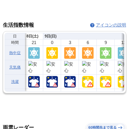
生活指数情報
アイコンの説明
日
8日(土)
9日(日)
21
0
3
6
9
12
時間
熱中症
天気痛
洗濯
雨雲レーダー
60時間先まで見る