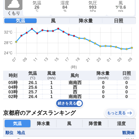
気温
湿度
気圧
風
26
84
993
0.6
℃
%
hPa
m/s
くもり
気温
風
降水量
日照
気温
風速
降水量
日照
時刻
風向
(℃)
(m/s)
(mm/h)
(分)
05時
26.1
1
南南西
0
0
04時
25.6
1
西
0
0
03時
25.7
1
西
0
0
02時
26.4
1
南南西
0
0
続きを見る
京都府のアメダスランキング
もっと見る
気温
降水量
風
降雪量
湿度
順位
地点
観測値