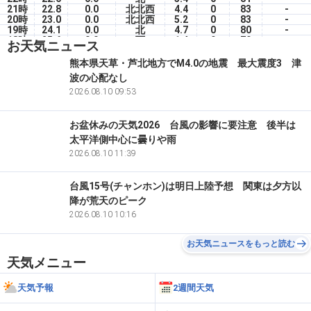
21時
22.8
0.0
北北西
4.4
0
83
-
20時
23.0
0.0
北北西
5.2
0
83
-
19時
24.1
0.0
北
4.7
0
80
-
18時
25.6
0.0
西
1.4
9
79
-
お天気ニュース
17時
27.3
0.0
南南西
1.5
2
72
-
16時
25.8
0.0
北西
2.0
14
79
-
熊本県天草・芦北地方でM4.0の地震 最大震度3 津
15時
28.0
0.0
北北西
6.5
12
71
-
波の心配なし
14時
28.6
0.0
北
3.8
19
70
-
13時
29.2
2026.08.10 09:53
0.0
北
1.4
60
66
-
お盆休みの天気2026 台風の影響に要注意 後半は
太平洋側中心に曇りや雨
2026.08.10 11:39
台風15号(チャンホン)は明日上陸予想 関東は夕方以
降が荒天のピーク
2026.08.10 10:16
お天気ニュースをもっと読む
天気メニュー
天気予報
2週間天気