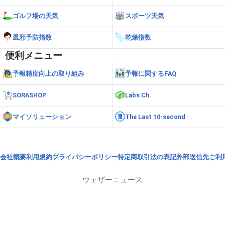
ゴルフ場の天気
スポーツ天気
風邪予防指数
乾燥指数
便利メニュー
予報精度向上の取り組み
予報に関するFAQ
SORASHOP
Labs Ch.
マイソリューション
The Last 10-second
会社概要
利用規約
プライバシーポリシー
特定商取引法の表記
外部送信先
ご利
ウェザーニュース