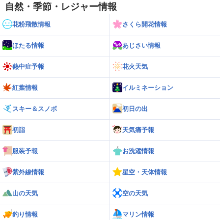
自然・季節・レジャー情報
花粉飛散情報
さくら開花情報
ほたる情報
あじさい情報
熱中症予報
花火天気
紅葉情報
イルミネーション
スキー＆スノボ
初日の出
初詣
天気痛予報
服装予報
お洗濯情報
紫外線情報
星空・天体情報
山の天気
空の天気
釣り情報
マリン情報