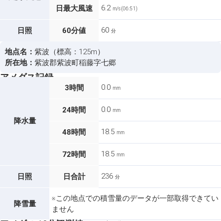
6.2
日最大風速
m/s (06:51)
60
日照
60分値
分
地点名：
紫波（標高：125m）
所在地：
紫波郡紫波町稲藤字七郷
アメダス記録
0.0
3時間
mm
0.0
24時間
mm
降水量
18.5
48時間
mm
18.5
72時間
mm
236
日照
日合計
分
※この地点での積雪量のデータが一部取得できてい
降雪量
ません