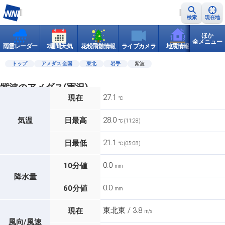
検索
現在地
ほか
全メニュー
雨雲レーダー
2週間天気
花粉飛散情報
ライブカメラ
地震情報
世界天
トップ
アメダス 全国
東北
岩手
紫波
紫波のアメダス(実況)
27.1
現在
℃
28.0
気温
日最高
℃ (11:28)
21.1
日最低
℃ (05:08)
0.0
10分値
mm
降水量
0.0
60分値
mm
東北東 / 3.8
現在
m/s
風向/風速