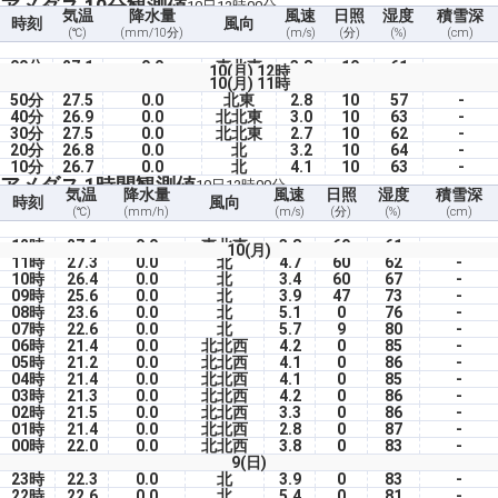
アメダス 10分観測値
10日12時00分
気温
降水量
風速
日照
湿度
積雪深
時刻
風向
(℃)
(mm/10分)
(m/s)
(分)
(%)
(cm)
00分
27.1
0.0
東北東
3.8
10
61
-
10(月) 12時
10(月) 11時
50分
27.5
0.0
北東
2.8
10
57
-
40分
26.9
0.0
北北東
3.0
10
63
-
30分
27.5
0.0
北北東
2.7
10
62
-
20分
26.8
0.0
北
3.2
10
64
-
10分
26.7
0.0
北
4.1
10
63
-
アメダス 1時間観測値
10日12時00分
気温
降水量
風速
日照
湿度
積雪深
時刻
風向
(℃)
(mm/h)
(m/s)
(分)
(%)
(cm)
12時
27.1
0.0
東北東
3.8
60
61
-
10(月)
11時
27.3
0.0
北
4.7
60
62
-
10時
26.4
0.0
北
3.4
60
67
-
09時
25.6
0.0
北
3.9
47
73
-
08時
23.6
0.0
北
5.1
0
76
-
07時
22.6
0.0
北
5.7
9
80
-
06時
21.4
0.0
北北西
4.2
0
85
-
05時
21.2
0.0
北北西
4.1
0
86
-
04時
21.4
0.0
北北西
4.1
0
85
-
03時
21.3
0.0
北北西
4.2
0
86
-
02時
21.5
0.0
北北西
3.3
0
86
-
01時
21.4
0.0
北北西
2.8
0
87
-
00時
22.0
0.0
北北西
3.8
0
83
-
9(日)
23時
22.3
0.0
北
3.9
0
83
-
22時
22.6
0.0
北
5.4
0
81
-