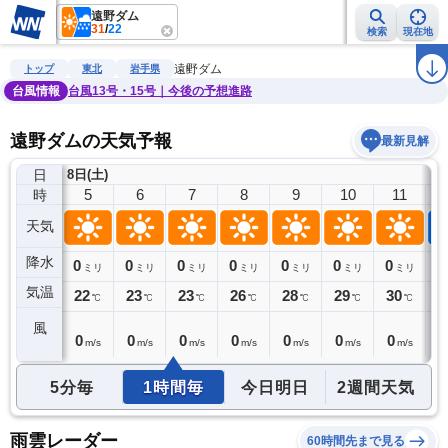
遠野ダム
31
/
22
検索
現在地
雨雲レーダー
台風情報
地震情報
警報・注意報
2週間天気
ラ
遠野ダム
トップ
東北
岩手県
台風情報
台風13号・15号｜今後の予想進路
遠野ダムの天気予報
最新見解
日
8日(土)
4
5
6
7
8
9
10
11
時
天気
降水
0
0
0
0
0
0
0
0
1
ミリ
ミリ
ミリ
ミリ
ミリ
ミリ
ミリ
ミリ
気温
22
22
23
23
26
28
29
30
3
℃
℃
℃
℃
℃
℃
℃
℃
風
0
0
0
0
0
0
0
0
1
m/s
m/s
m/s
m/s
m/s
m/s
m/s
m/s
5分毎
1時間毎
今日明日
2週間天気
雨雲レーダー
60時間先まで見る