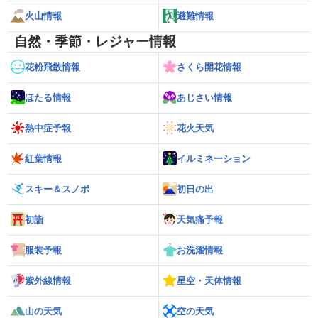
火山情報
避難情報
自然・季節・レジャー情報
花粉飛散情報
さくら開花情報
ほたる情報
あじさい情報
熱中症予報
花火天気
紅葉情報
イルミネーション
スキー＆スノボ
初日の出
初詣
天気痛予報
服装予報
お洗濯情報
紫外線情報
星空・天体情報
山の天気
空の天気