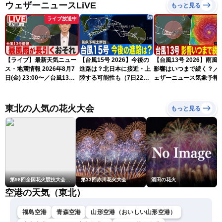
ウェザーニュースLiVE
もっと見る
ライブ放送中
【ライブ】最新天気ニュー
【台風15号 2026】今後の
【台風13号 2026】雨風
ス・地震情報 2026年8月7
進路は？北日本に接近・上
影響はいつまで続く？／
日(金) 23:00〜／台風13号
陸する可能性も（7日22時
ェザーニュース気象予報
の影響長引く 〈ウェザーニ
情報）
解説（7日22時情報）
ュースLiVE・川畑玲〉
東北の人気の花火大会
もっと見る
第98回全国花火競技大会「大曲の花火」
第33回赤川花火大会
酒田の花火
空港の天気（東北）
福島空港
青森空港
山形空港（おいしい山形空港）