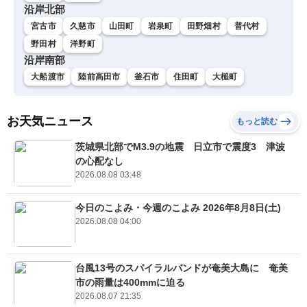
沿岸北部
宮古市
久慈市
山田町
岩泉町
田野畑村
普代村
野田村
洋野町
沿岸南部
大船渡市
陸前高田市
釜石市
住田町
大槌町
お天気ニュース
もっと読む
茨城県北部でM3.9の地震 日立市で震度3 津波
の心配なし
2026.08.08 03:48
今日のこよみ・今週のこよみ 2026年8月8日(土)
2026.08.08 04:00
台風13号のスパイラルバンドが奄美大島に 奄美
市の雨量は400mmに迫る
2026.08.07 21:35