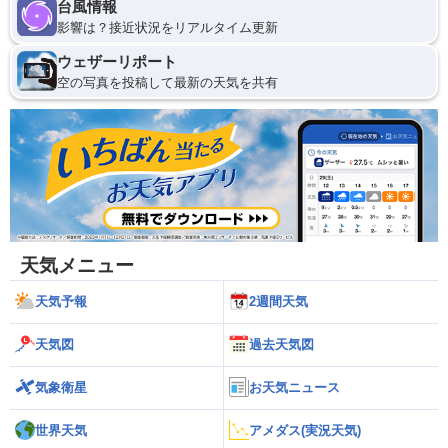
台風情報
影響は？接近状況をリアルタイム更新
ウェザーリポート
空の写真を投稿して最新の天気を共有
天気メニュー
天気予報
2週間天気
天気図
過去天気図
気象衛星
お天気ニュース
世界天気
アメダス(実況天気)