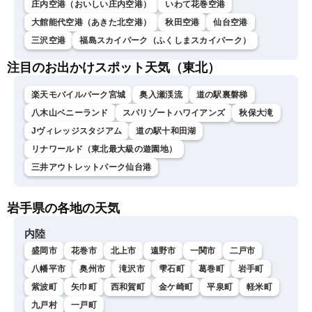
庄内空港（おいしい庄内空港）
いわて花巻空港
大館能代空港（あきた北空港）
秋田空港
仙台空港
三沢空港
福島スカイパーク（ふくしまスカイパーク）
注目のお出かけスポット天気（東北）
楽天モバイルパーク宮城
奥入瀬渓流
道の駅裏磐梯
八木山ベニーランド
スパリゾートハワイアンズ
秋保大滝
Jヴィレッジスタジアム
道の駅十和田湖
リナワールド（東北最大級の遊園地）
三井アウトレットパーク仙台港
岩手県の各地の天気
内陸
盛岡市
花巻市
北上市
遠野市
一関市
二戸市
八幡平市
奥州市
滝沢市
雫石町
葛巻町
岩手町
紫波町
矢巾町
西和賀町
金ケ崎町
平泉町
軽米町
九戸村
一戸町