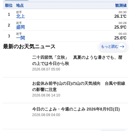
順位
地点
観測値
岩手
00:30
1
北上
26.1℃
岩手
00:28
2
盛岡
25.9℃
岩手
00:43
3
一関
25.6℃
最新のお天気ニュース
もっと読む
二十四節気「立秋」 真夏のような暑さでも、暦
の上では今日から秋
2026.08.07 05:00
お盆休み前半(山の日)の山の天気傾向 台風や前線
の影響に注意
2026.08.06 14:10
今日のこよみ・今週のこよみ 2026年8月9日(日)
2026.08.09 04:00