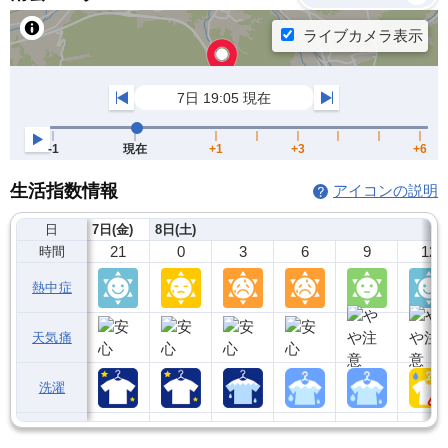
生活指数情報
アイコンの説明
日
7日(金)
8日(土)
21
0
3
6
9
12
時間
熱中症
天気痛
洗濯