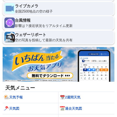
ライブカメラ
全国2500地点の空の様子
台風情報
影響は？接近状況をリアルタイム更新
ウェザーリポート
空の写真を投稿して最新の天気を共有
天気メニュー
天気予報
2週間天気
天気図
過去天気図