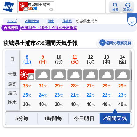
茨城県土浦市
35
/
25
検索
現在地
雨雲レーダー
台風情報
地震情報
警報・注意報
2週間天気
ラ
茨城県土浦市
トップ
2週間天気
関東
茨城県
台風情報
台風13号・15号｜今後の予想進路
茨城県土浦市の2週間天気予報
週間の最新見解
7
8
9
10
11
12
13
14
日
(金)
(土)
(日)
(月)
(火)
(水)
(木)
(金)
(
天気
最高
33
35
31
29
28
27
29
29
2
℃
℃
℃
℃
℃
℃
℃
℃
最低
26
25
24
23
21
22
22
23
2
℃
℃
℃
℃
℃
℃
℃
℃
降水
0
30
40
30
40
40
40
40
4
ミリ
%
%
%
%
%
%
%
5分毎
1時間毎
今日明日
2週間天気