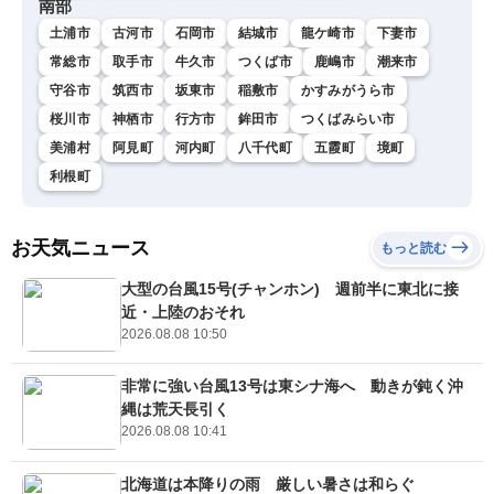
南部
土浦市
古河市
石岡市
結城市
龍ケ崎市
下妻市
常総市
取手市
牛久市
つくば市
鹿嶋市
潮来市
守谷市
筑西市
坂東市
稲敷市
かすみがうら市
桜川市
神栖市
行方市
鉾田市
つくばみらい市
美浦村
阿見町
河内町
八千代町
五霞町
境町
利根町
お天気ニュース
もっと読む
大型の台風15号(チャンホン) 週前半に東北に接
近・上陸のおそれ
2026.08.08 10:50
非常に強い台風13号は東シナ海へ 動きが鈍く沖
縄は荒天長引く
2026.08.08 10:41
北海道は本降りの雨 厳しい暑さは和らぐ