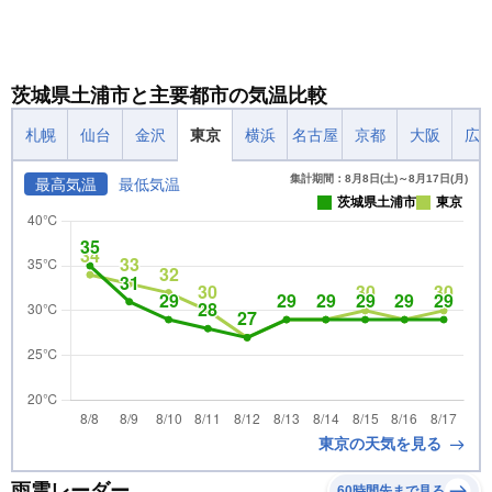
茨城県土浦市と主要都市の気温比較
札幌
仙台
金沢
東京
横浜
名古屋
京都
大阪
広
集計期間：8月8日(土)～8月17日(月)
最高気温
最低気温
茨城県土浦市
東京
東京の天気を見る
雨雲レーダー
60時間先まで見る