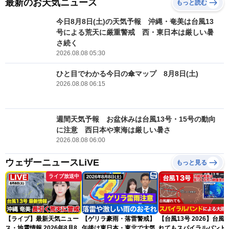
最新のお天気ニュース
もっと読む
今日8月8日(土)の天気予報 沖縄・奄美は台風13
号による荒天に厳重警戒 西・東日本は厳しい暑
さ続く
2026.08.08 05:30
ひと目でわかる今日の傘マップ 8月8日(土)
2026.08.08 06:15
週間天気予報 お盆休みは台風13号・15号の動向
に注意 西日本や東海は厳しい暑さ
2026.08.08 06:00
ウェザーニュースLiVE
もっと見る
ライブ放送中
【ライブ】最新天気ニュー
【ゲリラ豪雨・落雷警戒】
【台風13号 2026】台風
ス・地震情報 2026年8月8
午後は東日本・東北で大気
れてもスパイラルバンド