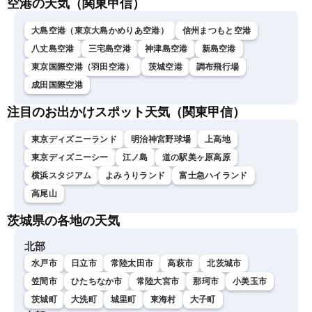
空港の天気（関東甲信）
大島空港（東京大島かめりあ空港）
信州まつもと空港
八丈島空港
三宅島空港
神津島空港
新島空港
東京国際空港（羽田空港）
茨城空港
調布飛行場
成田国際空港
注目のお出かけスポット天気（関東甲信）
東京ディズニーランド
明治神宮野球場
上高地
東京ディズニーシー
江ノ島
道の駅美ヶ原高原
横浜スタジアム
よみうりランド
富士急ハイランド
高尾山
茨城県の各地の天気
北部
水戸市
日立市
常陸太田市
高萩市
北茨城市
笠間市
ひたちなか市
常陸大宮市
那珂市
小美玉市
茨城町
大洗町
城里町
東海村
大子町