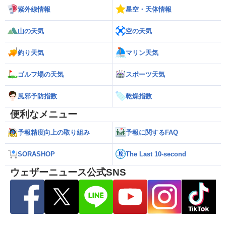
紫外線情報
星空・天体情報
山の天気
空の天気
釣り天気
マリン天気
ゴルフ場の天気
スポーツ天気
風邪予防指数
乾燥指数
便利なメニュー
予報精度向上の取り組み
予報に関するFAQ
SORASHOP
The Last 10-second
ウェザーニュース公式SNS