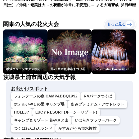
日(土）／沖縄・奄美は大荒
の状態が非常に不安定に
よる大雨警戒（8日6時情
れの天気が続く／令和8年
2026.08.08
報）
熊本地震情報〈ウェザーニ
ュースLiVEコーヒータイ
関東の人気の花火大会
もっと見る
ム・青原桃香／山口剛央〉
横浜グリーンエクスポ応援 みなとみらいフェスティバル「スカイシンフォニーinヨコハマ presented byコロワイド」
第79回木更津港まつり花火大会
rockin’star Carnival 2026
茨城県土浦市周辺の天気予報
お出かけスポット
フォンテーヌの森 CAMP&BBQ1992
RVパークつくば
ホテルいやしの里 キャンプ場
あみプレミアム・アウトレット
HOLE37
LUCY RESORT (ルーシーリゾート)
キャンプ＆リゾート 花やさと山
いばらきフラワーパーク
つくばわんわんランド
かすみがうら市水族館