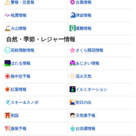
警報・注意報
台風情報
地震情報
津波情報
火山情報
避難情報
自然・季節・レジャー情報
花粉飛散情報
さくら開花情報
ほたる情報
あじさい情報
熱中症予報
花火天気
紅葉情報
イルミネーション
スキー＆スノボ
初日の出
初詣
天気痛予報
服装予報
お洗濯情報