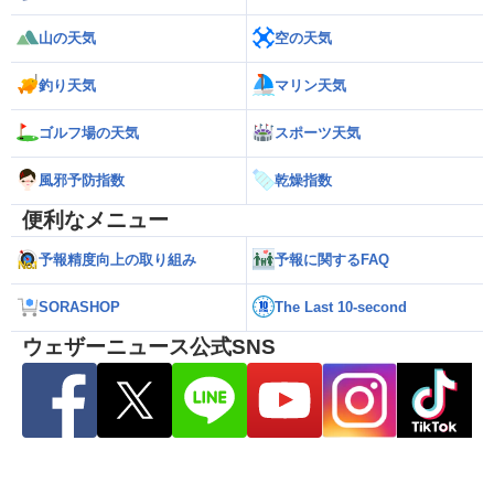
山の天気
空の天気
釣り天気
マリン天気
ゴルフ場の天気
スポーツ天気
風邪予防指数
乾燥指数
便利なメニュー
予報精度向上の取り組み
予報に関するFAQ
SORASHOP
The Last 10-second
ウェザーニュース公式SNS