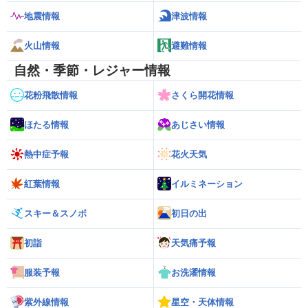
地震情報
津波情報
火山情報
避難情報
自然・季節・レジャー情報
花粉飛散情報
さくら開花情報
ほたる情報
あじさい情報
熱中症予報
花火天気
紅葉情報
イルミネーション
スキー＆スノボ
初日の出
初詣
天気痛予報
服装予報
お洗濯情報
紫外線情報
星空・天体情報