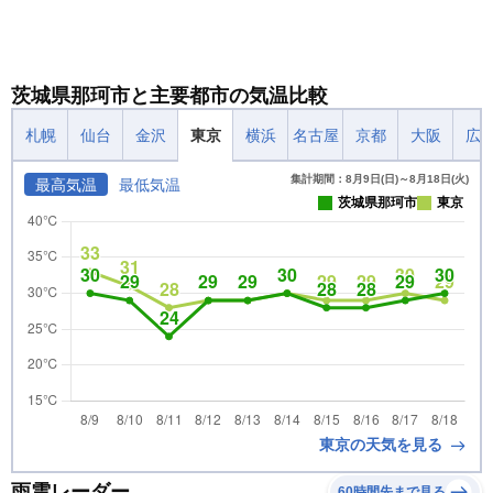
茨城県那珂市と主要都市の気温比較
札幌
仙台
金沢
東京
横浜
名古屋
京都
大阪
広
集計期間：8月9日(日)～8月18日(火)
最高気温
最低気温
茨城県那珂市
東京
東京の天気を見る
雨雲レーダー
60時間先まで見る