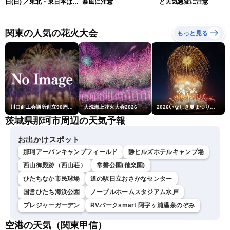
日(日) ／東北・東日本は急
暴風に注意
と天気急変に注意
な雷雨に注意〈ウェザーニ
ュースLiVEムーン・駒木結
衣／芳野達郎〉
関東の人気の花火大会
もっと見る
川口商工会議所創立90周年・青年部40周年・女性会30周年記念 第6回川口花火大会
大洗海上花火大会2026
2026いなしき夏まつり花火大会
茨城県那珂市周辺の天気予報
お出かけスポット
那珂アーバンキャンプフィールド
静ヒルズホテルキャンプ場
西山御殿跡（西山荘）
常磐公園(偕楽園)
ひたちなか市民球場
道の駅日立おさかなセンター
国営ひたち海浜公園
ノーブルホームスタジアム水戸
プレジャーガーデン
RVパークsmart 阿字ヶ浦温泉のぞみ
空港の天気（関東甲信）