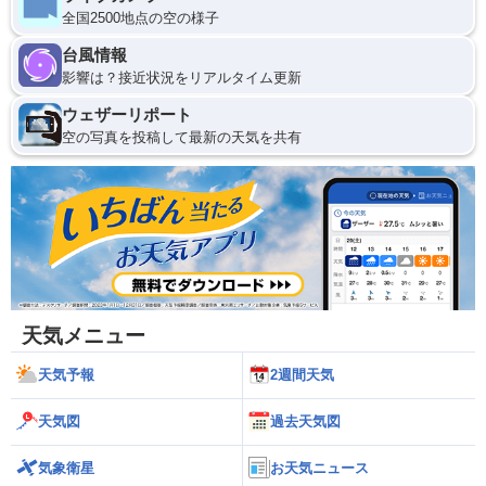
全国2500地点の空の様子
台風情報
影響は？接近状況をリアルタイム更新
ウェザーリポート
空の写真を投稿して最新の天気を共有
天気メニュー
天気予報
2週間天気
天気図
過去天気図
気象衛星
お天気ニュース