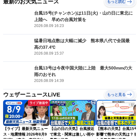
最新のお天気ニュース
もっと読む
台風15号(チャンホン)は11日(火)・山の日に東北に
上陸へ 早めの台風対策を
2026.08.09 16:23
猛暑日地点数は大幅に減少 熊本県八代で全国最
高の37.4℃
2026.08.09 15:37
台風13号は今夜中国大陸に上陸 最大500mmの大
雨のおそれ
2026.08.09 14:39
ウェザーニュースLiVE
もっと見る
ライブ放送中
【ライブ】最新天気ニュー
【山の日の天気】台風接近
【熊本の天気】台風15号
ス・地震情報 2026年8月9
で東北・関東は激しい雨や
影響で熊本の天気は？ 猛