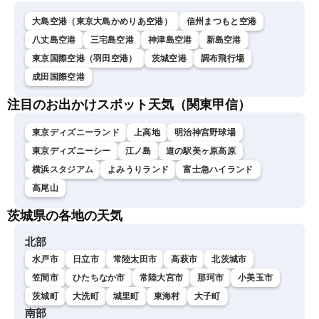
大島空港（東京大島かめりあ空港）
信州まつもと空港
八丈島空港
三宅島空港
神津島空港
新島空港
東京国際空港（羽田空港）
茨城空港
調布飛行場
成田国際空港
注目のお出かけスポット天気（関東甲信）
東京ディズニーランド
上高地
明治神宮野球場
東京ディズニーシー
江ノ島
道の駅美ヶ原高原
横浜スタジアム
よみうりランド
富士急ハイランド
高尾山
茨城県の各地の天気
北部
水戸市
日立市
常陸太田市
高萩市
北茨城市
笠間市
ひたちなか市
常陸大宮市
那珂市
小美玉市
茨城町
大洗町
城里町
東海村
大子町
南部