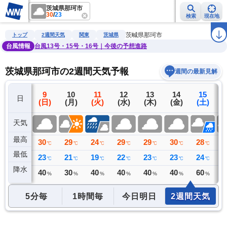
茨城県那珂市
30
/
23
検索
現在地
雨雲レーダー
台風情報
地震情報
警報・注意報
2週間天気
ラ
茨城県那珂市
トップ
2週間天気
関東
茨城県
台風情報
台風13号・15号・16号｜今後の予想進路
茨城県那珂市の2週間天気予報
週間の最新見解
8
9
10
11
12
13
14
15
日
(土)
(日)
(月)
(火)
(水)
(木)
(金)
(土)
(
天気
最高
32
30
29
24
29
29
30
28
2
℃
℃
℃
℃
℃
℃
℃
℃
最低
25
23
21
19
22
23
23
24
2
℃
℃
℃
℃
℃
℃
℃
℃
降水
0
40
30
40
40
40
40
60
6
ミリ
%
%
%
%
%
%
%
5分毎
1時間毎
今日明日
2週間天気