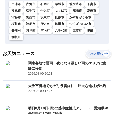
土浦市
古河市
石岡市
結城市
龍ケ崎市
下妻市
常総市
取手市
牛久市
つくば市
鹿嶋市
潮来市
守谷市
筑西市
坂東市
稲敷市
かすみがうら市
桜川市
神栖市
行方市
鉾田市
つくばみらい市
美浦村
阿見町
河内町
八千代町
五霞町
境町
利根町
お天気ニュース
もっと読む
関東各地で雷雨 夜になり激しい雨のエリアは南
部に移動
2026.08.09 20:21
大阪市街地でもゲリラ雷雨に 巨大な雨柱が出現
2026.08.09 17:25
明日8月10日(月)の熱中症警戒アラート 愛知県や
長野県など5県に発表