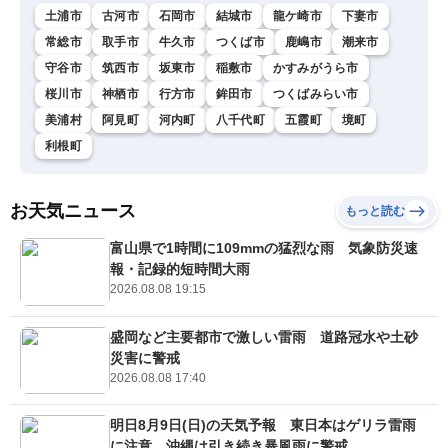
土浦市
古河市
石岡市
結城市
龍ケ崎市
下妻市
常総市
取手市
牛久市
つくば市
鹿嶋市
潮来市
守谷市
筑西市
坂東市
稲敷市
かすみがうら市
桜川市
神栖市
行方市
鉾田市
つくばみらい市
美浦村
阿見町
河内町
八千代町
五霞町
境町
利根町
お天気ニュース
もっと読む
富山県で1時間に109mmの猛烈な雨 気象防災速
報・記録的短時間大雨
2026.08.08 19:15
盛岡など主要都市で激しい雷雨 道路冠水や土砂
災害に警戒
2026.08.08 17:40
明日8月9日(日)の天気予報 東日本はゲリラ雷雨
に注意 沖縄は引き続き暴風雨に警戒