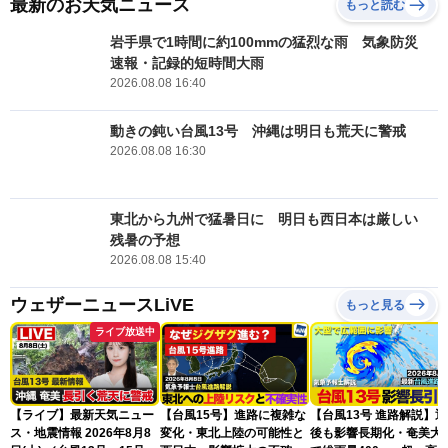
最新のお天気ニュース
もっと読む
岩手県で1時間に約100mmの猛烈な雨 気象防災
速報・記録的短時間大雨
2026.08.08 16:40
動きの鈍い台風13号 沖縄は明日も荒天に警戒
2026.08.08 16:30
東北から九州で猛暑日に 明日も西日本は厳しい
残暑の予想
2026.08.08 15:40
ウェザーニュースLiVE
もっと見る
ライブ放送中
【ライブ】最新天気ニュー
【台風15号】進路に複雑な
【台風13号 進路解説】
ス・地震情報 2026年8月8
変化・東北上陸の可能性と
後も影響長期化・奄美大