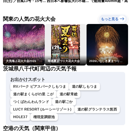
日(土) ／台風13号・15号
西日本へ影響拡大の不確実
で総雨量400mm超・高
ゲリラ雷雨最新見解 令和
性
に要警戒（2026.08.08
8年熊本地震情報〈ウェザ
16:00）
ーニュースLiVEムーン・戸
関東の人気の花火大会
もっと見る
北美月／芳野達郎〉
大洗海上花火大会2026
尊徳夏まつり大花火大会
2026いなしき夏まつり花火大会
茨城県八千代町周辺の天気予報
お出かけスポット
RVパーク ビアスパークしもつま
道の駅しもつま
道の駅まくらがの里 こが
道の駅常総
つくばわんわんランド
道の駅ごか
LUCY RESORT (ルーシーリゾート)
道の駅グランテラス筑西
HOLE37
権現堂調節池
空港の天気（関東甲信）