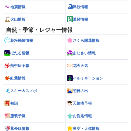
地震情報
津波情報
火山情報
避難情報
自然・季節・レジャー情報
花粉飛散情報
さくら開花情報
ほたる情報
あじさい情報
熱中症予報
花火天気
紅葉情報
イルミネーション
スキー＆スノボ
初日の出
初詣
天気痛予報
服装予報
お洗濯情報
紫外線情報
星空・天体情報