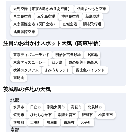
大島空港（東京大島かめりあ空港）
信州まつもと空港
八丈島空港
三宅島空港
神津島空港
新島空港
東京国際空港（羽田空港）
茨城空港
調布飛行場
成田国際空港
注目のお出かけスポット天気（関東甲信）
東京ディズニーランド
明治神宮野球場
上高地
東京ディズニーシー
江ノ島
道の駅美ヶ原高原
横浜スタジアム
よみうりランド
富士急ハイランド
高尾山
茨城県の各地の天気
北部
水戸市
日立市
常陸太田市
高萩市
北茨城市
笠間市
ひたちなか市
常陸大宮市
那珂市
小美玉市
茨城町
大洗町
城里町
東海村
大子町
南部