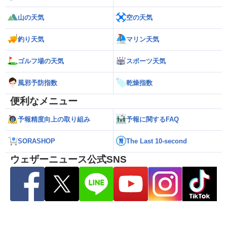
山の天気
空の天気
釣り天気
マリン天気
ゴルフ場の天気
スポーツ天気
風邪予防指数
乾燥指数
便利なメニュー
予報精度向上の取り組み
予報に関するFAQ
SORASHOP
The Last 10-second
ウェザーニュース公式SNS