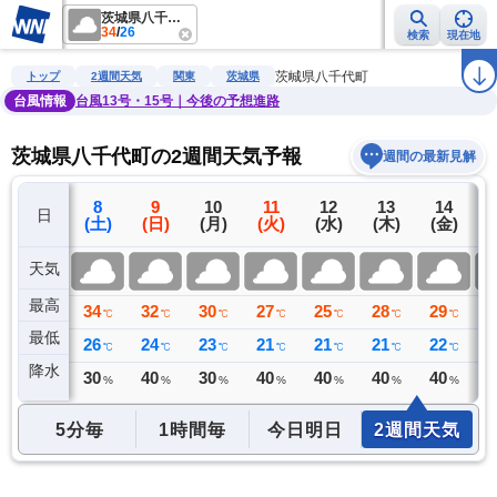
茨城県八千代町
34
/
26
検索
現在地
雨雲レーダー
台風情報
地震情報
警報・注意報
2週間天気
ラ
茨城県八千代町
トップ
2週間天気
関東
茨城県
台風情報
台風13号・15号｜今後の予想進路
茨城県八千代町の2週間天気予報
週間の最新見解
7
8
9
10
11
12
13
14
日
(金)
(土)
(日)
(月)
(火)
(水)
(木)
(金)
(
天気
最高
34
34
32
30
27
25
28
29
2
℃
℃
℃
℃
℃
℃
℃
℃
最低
25
26
24
23
21
21
21
22
2
℃
℃
℃
℃
℃
℃
℃
℃
降水
0
30
40
30
40
40
40
40
4
ミリ
%
%
%
%
%
%
%
5分毎
1時間毎
今日明日
2週間天気