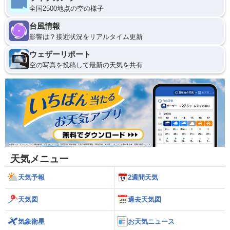
全国2500地点の空の様子
台風情報
影響は？接近状況をリアルタイム更新
ウェザーリポート
空の写真を投稿して最新の天気を共有
天気メニュー
天気予報
2週間天気
天気図
過去天気図
気象衛星
お天気ニュース