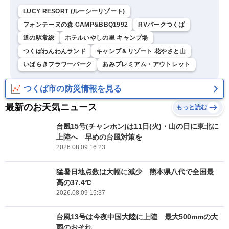
LUCY RESORT (ルーシーリゾート)
フォンテーヌの森 CAMP&BBQ1992
RVパークつくば
道の駅常総
ホテルいやしの里 キャンプ場
つくばわんわんランド
キャンプ＆リゾート 花やさと山
いばらきフラワーパーク
あみプレミアム・アウトレット
つくば市の防災情報を見る
最新のお天気ニュース
もっと読む
台風15号(チャンホン)は11日(火)・山の日に東北に
上陸へ 早めの台風対策を
2026.08.09 16:23
猛暑日地点数は大幅に減少 熊本県八代で全国最
高の37.4℃
2026.08.09 15:37
台風13号は今夜中国大陸に上陸 最大500mmの大
雨のおそれ