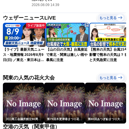
2026.08.09 14:39
ウェザーニュースLiVE
もっと見る
ライブ放送中
【ライブ】最新天気ニュー
【山の日の天気】台風接近
【熊本の天気】台風15号
ス・地震情報 2026年8月9
で東北・関東は激しい雨や
影響で熊本の天気は？ 猛
日(日) ／東北・東日本は急
暴風に注意
と天気急変に注意
な雷雨に注意〈ウェザーニ
ュースLiVEムーン・駒木結
衣／芳野達郎〉
関東の人気の花火大会
もっと見る
川口商工会議所創立90周年・青年部40周年・女性会30周年記念 第6回川口花火大会
第79回木更津港まつり花火大会
第80回あつぎ鮎まつり大花火大会
空港の天気（関東甲信）