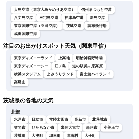
大島空港（東京大島かめりあ空港）
信州まつもと空港
八丈島空港
三宅島空港
神津島空港
新島空港
東京国際空港（羽田空港）
茨城空港
調布飛行場
成田国際空港
注目のお出かけスポット天気（関東甲信）
東京ディズニーランド
上高地
明治神宮野球場
東京ディズニーシー
江ノ島
道の駅美ヶ原高原
横浜スタジアム
よみうりランド
富士急ハイランド
高尾山
茨城県の各地の天気
北部
水戸市
日立市
常陸太田市
高萩市
北茨城市
笠間市
ひたちなか市
常陸大宮市
那珂市
小美玉市
茨城町
大洗町
城里町
東海村
大子町