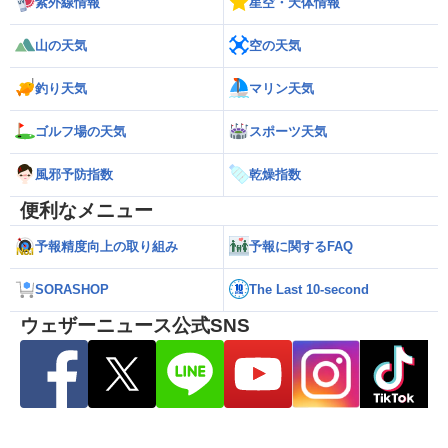
紫外線情報
星空・天体情報
山の天気
空の天気
釣り天気
マリン天気
ゴルフ場の天気
スポーツ天気
風邪予防指数
乾燥指数
便利なメニュー
予報精度向上の取り組み
予報に関するFAQ
SORASHOP
The Last 10-second
ウェザーニュース公式SNS