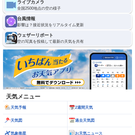
ライブカメラ
全国2500地点の空の様子
台風情報
影響は？接近状況をリアルタイム更新
ウェザーリポート
空の写真を投稿して最新の天気を共有
天気メニュー
天気予報
2週間天気
天気図
過去天気図
気象衛星
お天気ニュース