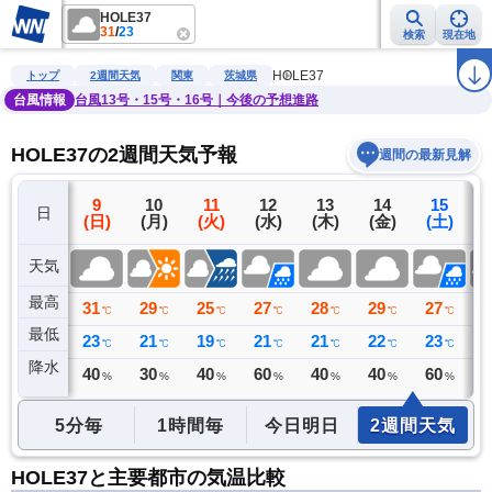
HOLE37
31
/
23
検索
現在地
雨雲レーダー
台風情報
地震情報
警報・注意報
2週間天気
ラ
HOLE37
トップ
2週間天気
関東
茨城県
台風情報
台風13号・15号・16号｜今後の予想進路
HOLE37の2週間天気予報
週間の最新見解
8
9
10
11
12
13
14
15
日
(土)
(日)
(月)
(火)
(水)
(木)
(金)
(土)
(
天気
最高
33
31
29
25
27
28
29
27
2
℃
℃
℃
℃
℃
℃
℃
℃
最低
25
23
21
19
21
21
22
23
2
℃
℃
℃
℃
℃
℃
℃
℃
降水
0
40
30
40
60
40
40
60
6
リ
ミリ
%
%
%
%
%
%
%
5分毎
1時間毎
今日明日
2週間天気
HOLE37と主要都市の気温比較