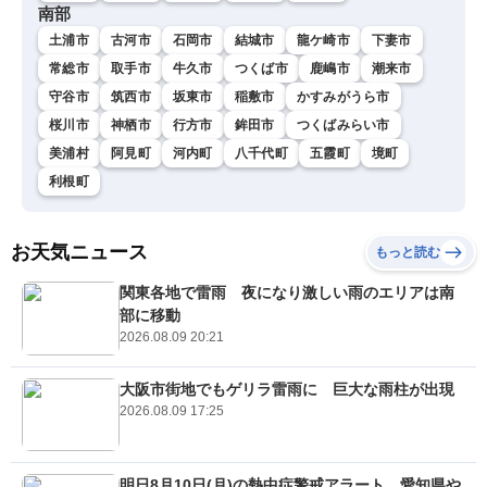
南部
土浦市
古河市
石岡市
結城市
龍ケ崎市
下妻市
常総市
取手市
牛久市
つくば市
鹿嶋市
潮来市
守谷市
筑西市
坂東市
稲敷市
かすみがうら市
桜川市
神栖市
行方市
鉾田市
つくばみらい市
美浦村
阿見町
河内町
八千代町
五霞町
境町
利根町
お天気ニュース
もっと読む
関東各地で雷雨 夜になり激しい雨のエリアは南
部に移動
2026.08.09 20:21
大阪市街地でもゲリラ雷雨に 巨大な雨柱が出現
2026.08.09 17:25
明日8月10日(月)の熱中症警戒アラート 愛知県や