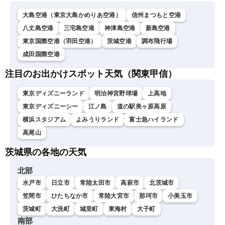
大島空港（東京大島かめりあ空港）
信州まつもと空港
八丈島空港
三宅島空港
神津島空港
新島空港
東京国際空港（羽田空港）
茨城空港
調布飛行場
成田国際空港
注目のお出かけスポット天気（関東甲信）
東京ディズニーランド
明治神宮野球場
上高地
東京ディズニーシー
江ノ島
道の駅美ヶ原高原
横浜スタジアム
よみうりランド
富士急ハイランド
高尾山
茨城県の各地の天気
北部
水戸市
日立市
常陸太田市
高萩市
北茨城市
笠間市
ひたちなか市
常陸大宮市
那珂市
小美玉市
茨城町
大洗町
城里町
東海村
大子町
南部