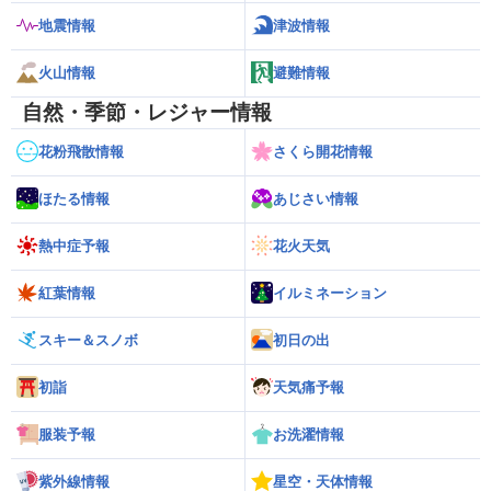
地震情報
津波情報
火山情報
避難情報
自然・季節・レジャー情報
花粉飛散情報
さくら開花情報
ほたる情報
あじさい情報
熱中症予報
花火天気
紅葉情報
イルミネーション
スキー＆スノボ
初日の出
初詣
天気痛予報
服装予報
お洗濯情報
紫外線情報
星空・天体情報