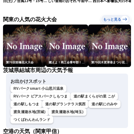
日(土) ／台風13号・15号
しい雷雨のおそれ 午前中か
西日本へ影響拡大の不確
ゲリラ雷雨最新見解 令和
ら雨雲急発達の危険も
性
8年熊本地震情報〈ウェザ
ーニュースLiVEムーン・戸
関東の人気の花火大会
もっと見る
北美月／芳野達郎〉
第70回前橋花火大会
燃えよ！商工会青年部！！第23回こうのす花火大会
第79回木更津港まつり花火大会
茨城県結城市周辺の天気予報
お出かけスポット
RVパークsmart 小山思川温泉
RVパーク ビアスパークしもつま
道の駅まくらがの里 こが
道の駅しもつま
道の駅グランテラス筑西
道の駅にのみや
渡良瀬遊水地(茨城)
渡良瀬遊水地(埼玉)
つくばわんわんランド
空港の天気（関東甲信）