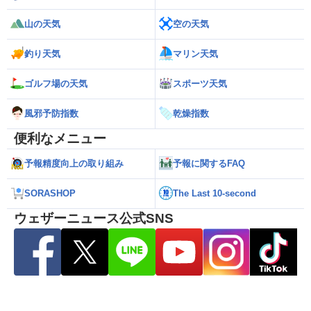
山の天気
空の天気
釣り天気
マリン天気
ゴルフ場の天気
スポーツ天気
風邪予防指数
乾燥指数
便利なメニュー
予報精度向上の取り組み
予報に関するFAQ
SORASHOP
The Last 10-second
ウェザーニュース公式SNS