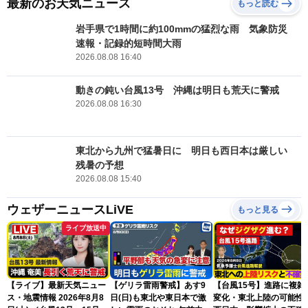
最新のお天気ニュース
もっと読む
岩手県で1時間に約100mmの猛烈な雨 気象防災
速報・記録的短時間大雨
2026.08.08 16:40
動きの鈍い台風13号 沖縄は明日も荒天に警戒
2026.08.08 16:30
東北から九州で猛暑日に 明日も西日本は厳しい
残暑の予想
2026.08.08 15:40
ウェザーニュースLiVE
もっと見る
ライブ放送中
【ライブ】最新天気ニュー
【ゲリラ雷雨警戒】あす9
【台風15号】進路に複雑
ス・地震情報 2026年8月8
日(日)も東北や東日本で激
変化・東北上陸の可能性