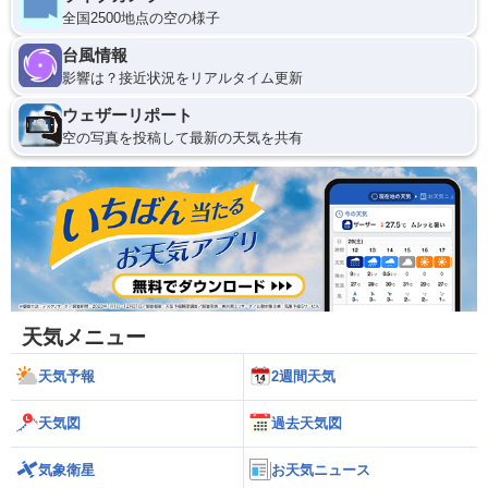
全国2500地点の空の様子
台風情報
影響は？接近状況をリアルタイム更新
ウェザーリポート
空の写真を投稿して最新の天気を共有
天気メニュー
天気予報
2週間天気
天気図
過去天気図
気象衛星
お天気ニュース