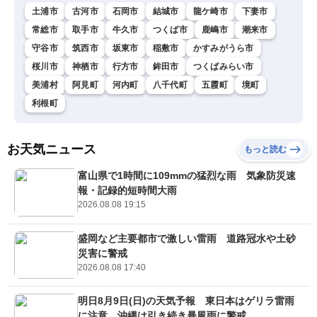
土浦市
古河市
石岡市
結城市
龍ケ崎市
下妻市
常総市
取手市
牛久市
つくば市
鹿嶋市
潮来市
守谷市
筑西市
坂東市
稲敷市
かすみがうら市
桜川市
神栖市
行方市
鉾田市
つくばみらい市
美浦村
阿見町
河内町
八千代町
五霞町
境町
利根町
お天気ニュース
もっと読む
富山県で1時間に109mmの猛烈な雨 気象防災速
報・記録的短時間大雨
2026.08.08 19:15
盛岡など主要都市で激しい雷雨 道路冠水や土砂
災害に警戒
2026.08.08 17:40
明日8月9日(日)の天気予報 東日本はゲリラ雷雨
に注意 沖縄は引き続き暴風雨に警戒