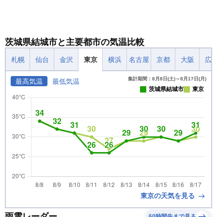
茨城県結城市と主要都市の気温比較
札幌
仙台
金沢
東京
横浜
名古屋
京都
大阪
広
集計期間：8月8日(土)～8月17日(月)
最高気温
最低気温
茨城県結城市
東京
東京の天気を見る
雨雲レーダー
60時間先まで見る