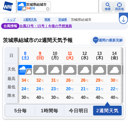
茨城県結城市
34
/
24
検索
現在地
雨雲レーダー
台風情報
地震情報
警報・注意報
2週間天気
ラ
茨城県結城市
トップ
2週間天気
関東
茨城県
台風情報
台風13号・15号｜今後の予想進路
茨城県結城市の2週間天気予報
週間の最新見解
7
8
9
10
11
12
13
14
日
(金)
(土)
(日)
(月)
(火)
(水)
(木)
(金)
(
天気
最高
34
34
32
31
26
26
29
30
3
℃
℃
℃
℃
℃
℃
℃
℃
最低
25
24
24
23
20
21
21
22
2
℃
℃
℃
℃
℃
℃
℃
℃
降水
0
30
40
30
40
40
40
40
4
ミリ
%
%
%
%
%
%
%
5分毎
1時間毎
今日明日
2週間天気