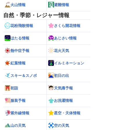
火山情報
避難情報
自然・季節・レジャー情報
花粉飛散情報
さくら開花情報
ほたる情報
あじさい情報
熱中症予報
花火天気
紅葉情報
イルミネーション
スキー＆スノボ
初日の出
初詣
天気痛予報
服装予報
お洗濯情報
紫外線情報
星空・天体情報
山の天気
空の天気
2026】台風16号発生
【ゲリラ雷雨情報】東北〜中国地方の広
【台風15号 202