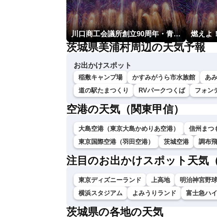
川口商工会議所創立90周年・青年部40周年・女性会30周年記念 第6回川口花火大会
茨城県美浦村周辺の天気予報
お出かけスポット
稲敷キャンプ場
かすみがうら市水族館
あ
道の駅たまつくり
RVパークつくば
フォンテ
空港の天気（関東甲信）
大島空港（東京大島かめりあ空港）
信州まつ
東京国際空港（羽田空港）
茨城空港
調布
注目のお出かけスポット天気
東京ディズニーランド
上高地
明治神宮野
横浜スタジアム
よみうりランド
富士急ハ
茨城県の各地の天気