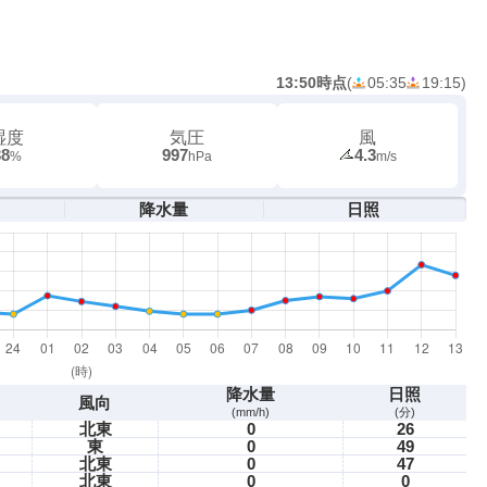
13:50時点
(
05:35
19:15
)
湿度
気圧
風
38
997
4.3
%
hPa
m/s
降水量
日照
降水量
日照
風向
(mm/h)
(分)
北東
0
26
東
0
49
北東
0
47
北東
0
0