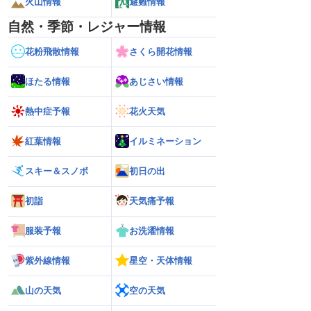
火山情報
避難情報
自然・季節・レジャー情報
花粉飛散情報
さくら開花情報
ほたる情報
あじさい情報
熱中症予報
花火天気
紅葉情報
イルミネーション
スキー＆スノボ
初日の出
初詣
天気痛予報
服装予報
お洗濯情報
紫外線情報
星空・天体情報
山の天気
空の天気