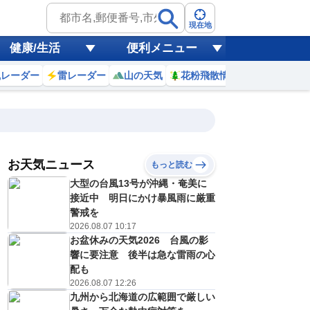
現在地
健康/生活
便利メニュー
風レーダー
雷レーダー
山の天気
花粉飛散情報
世界天気
お天気ニュース
もっと読む
大型の台風13号が沖縄・奄美に
5
6
7
8
9
10
11
12
接近中 明日にかけ暴風雨に厳重
警戒を
2026.08.07 10:17
お盆休みの天気2026 台風の影
0
0
0
0
0
0
0
0
ミリ
ミリ
ミリ
ミリ
ミリ
ミリ
ミリ
ミリ
ミリ
響に要注意 後半は急な雷雨の心
28
28
29
31
32
33
34
35
℃
℃
℃
℃
℃
℃
℃
℃
℃
配も
2026.08.07 12:26
3
3
3
4
4
5
5
5
九州から北海道の広範囲で厳しい
/s
m/s
m/s
m/s
m/s
m/s
m/s
m/s
m/s