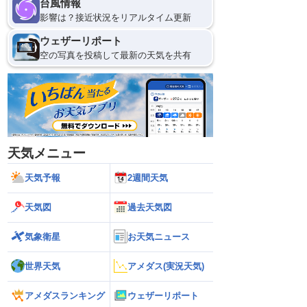
台風情報
影響は？接近状況をリアルタイム更新
ウェザーリポート
空の写真を投稿して最新の天気を共有
天気メニュー
天気予報
2週間天気
天気図
過去天気図
気象衛星
お天気ニュース
世界天気
アメダス(実況天気)
アメダスランキング
ウェザーリポート