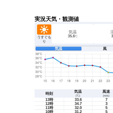
実況天気・観測値
気温
35.6
℃
うすぐも
り
気温
風
気温
風速
時刻
(℃)
(m/s)
13時
33.6
7
12時
34.7
3
11時
32.0
5
10時
31.2
5