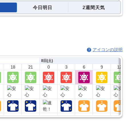
今日明日
2週間天気
アイコンの説明
8日(土)
18
21
0
3
6
9
12