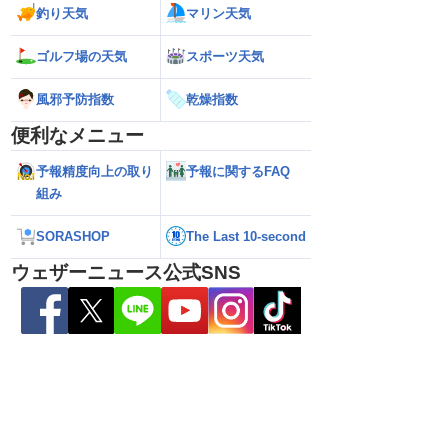
釣り天気
マリン天気
ゴルフ場の天気
スポーツ天気
風邪予防指数
乾燥指数
便利なメニュー
予報精度向上の取り
予報に関するFAQ
組み
SORASHOP
The Last 10-second
6】大型で強い台風13号
【台風13号 2026】台風13号による熊本
【雨情報】西〜東
接近 暴風や大雨警戒
県への影響は？（7日9時更新）
影響で強雨 九州で
ウェザーニュース公式SNS