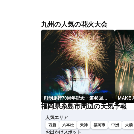
九州の人気の花火大会
町制施行70周年記念 第48回南種子町ロケット祭
MAKE 
福岡県糸島市周辺の天気予報
人気エリア
西新
六本松
天神
福岡市
中洲
大橋
お出かけスポット