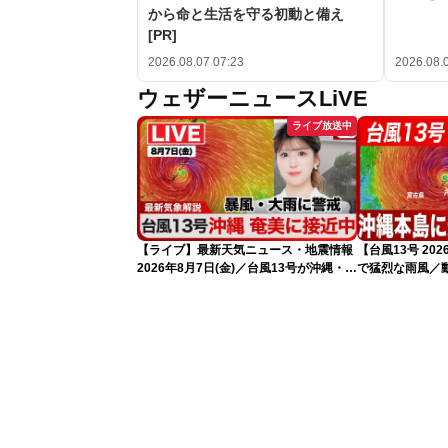
から命と生活を守る初動と備え
[PR]
2026.08.07 07:23
2026.08.
ウェザーニュースLiVE
ライブ放送中
【ライブ】最新天気ニュース・地震情報
【台風13号 2
2026年8月7日(金)／台風13号が沖縄・奄
で猛烈な雨風／
美に最接近へ 令和8年熊本地震情報
れ（7日13時更
〈ウェザーニュースLiVEアフタヌーン・
小林李衣奈／内藤邦裕〉