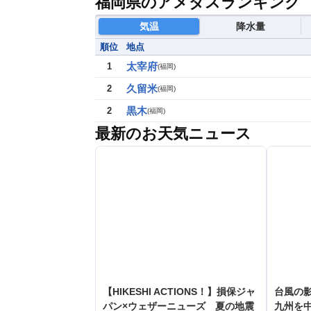
福岡県のアメダスランキング
気温
降水量
順位
地点
太宰府
1
(
福岡
)
久留米
2
(
福岡
)
黒木
2
(
福岡
)
最新のお天気ニュース
【HIKESHI ACTIONS！】損保ジャ
台風の
パン×ウェザーニューズ 夏の地震
九州を