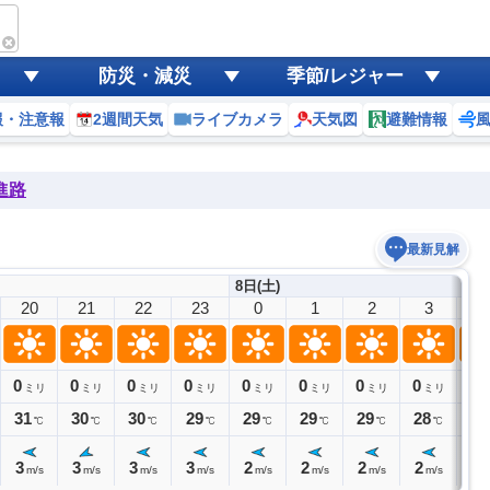
防災・減災
季節/レジャー
報・注意報
2週間天気
ライブカメラ
天気図
避難情報
進路
最新見解
8日(土)
20
21
22
23
0
1
2
3
4
0
0
0
0
0
0
0
0
0
ミリ
ミリ
ミリ
ミリ
ミリ
ミリ
ミリ
ミリ
31
30
30
29
29
29
29
28
28
℃
℃
℃
℃
℃
℃
℃
℃
3
3
3
3
2
2
2
2
2
m/s
m/s
m/s
m/s
m/s
m/s
m/s
m/s
m