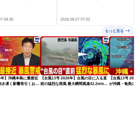
07 08:36
2026.08.07 07:02
もっと見る
026年】沖縄本島に最接近
【台風13号 2026年】台風の目に入る直
【台風13号 202
動き遅く影響長引くおそ
前の猛烈な雨風 最大瞬間風速42.2m/s観
が沖縄・奄美に最
新）
測 吹き返しも猛烈な暴風になるおそれ
（7日10時現在）
（7日11時更新）