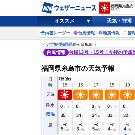
福岡県糸島市
36
/
29
オススメ
天気・観測
雨雲レーダー
台風情報
地震情報
警
トップ
九州
福岡県
福岡県糸島市
台風情報
台風13号・15号｜今後の予想
福岡県糸島市の天気予報
日
7日(金)
11
12
13
14
15
16
17
18
19
時
天気
降水
0
0
0
0
0
0
0
0
ミリ
ミリ
ミリ
ミリ
ミリ
ミリ
ミリ
ミリ
ミリ
気温
34
34
36
36
35
34
34
33
32
℃
℃
℃
℃
℃
℃
℃
℃
℃
風
5
6
5
5
5
5
5
4
4
m/s
m/s
m/s
m/s
m/s
m/s
m/s
m/s
m/s