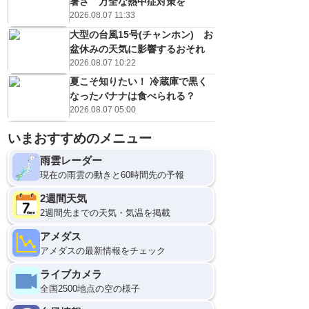
暑さ 万全な熱中症対策を
2026.08.07 11:33
大型の台風15号(チャンホン) お
盆休みの天気に影響するおそれ
2026.08.07 10:22
夏こそ知りたい！ 冷蔵庫で黒く
なったバナナは食べられる？
2026.08.07 05:00
いまおすすめのメニュー
雨雲レーダー
現在の雨雲の動きと60時間先の予報
2週間天気
2週間先までの天気・気温を掲載
アメダス
アメダスの最新情報をチェック
ライブカメラ
全国2500地点の空の様子