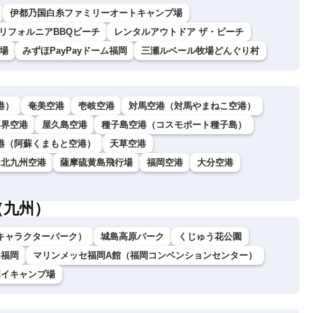
伊都乃国白糸ファミリーオートキャンプ場
リフォルニアBBQビーチ
レンタルアウトドア ザ・ビーチ
場
みずほPayPayドーム福岡
三瀬ルベール牧場どんぐり村
港）
奄美空港
壱岐空港
対馬空港（対馬やまねこ空港）
喜界空港
屋久島空港
種子島空港（コスモポート種子島）
港（阿蘇くまもと空港）
天草空港
北九州空港
薩摩硫黄島飛行場
福岡空港
大分空港
（九州）
キャラクターパーク）
城島高原パーク
くじゅう花公園
ム福岡
マリンメッセ福岡A館（福岡コンベンションセンター）
ボイキャンプ場