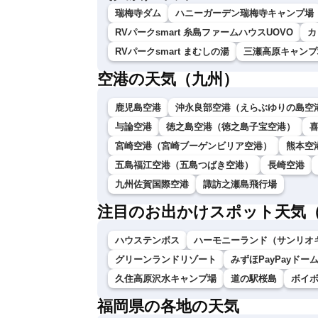
瑞梅寺ダム
ハニーガーデン瑞梅寺キャンプ場
RVパークsmart 糸島ファームハウスUOVO
カ
RVパークsmart まむしの湯
三瀬高原キャンプ
空港の天気（九州）
鹿児島空港
沖永良部空港（えらぶゆりの島空
与論空港
徳之島空港（徳之島子宝空港）
宮崎空港（宮崎ブーゲンビリア空港）
熊本空
五島福江空港（五島つばき空港）
長崎空港
九州佐賀国際空港
諏訪之瀬島飛行場
注目のお出かけスポット天気
ハウステンボス
ハーモニーランド（サンリオ
グリーンランドリゾート
みずほPayPayドー
久住高原沢水キャンプ場
道の駅桜島
ボイ
福岡県の各地の天気