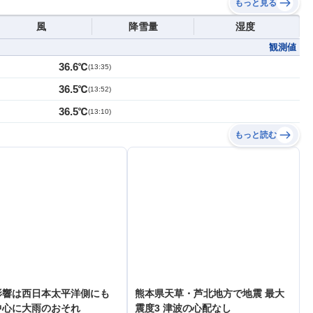
もっと見る
風
降雪量
湿度
観測値
36.6℃
(
13:35
)
36.5℃
(
13:52
)
36.5℃
(
13:10
)
もっと読む
影響は西日本太平洋側にも
熊本県天草・芦北地方で地震 最大
中心に大雨のおそれ
震度3 津波の心配なし