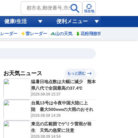
現在地
健康/生活
便利メニュー
風レーダー
雷レーダー
山の天気
花粉飛散情報
世界天気
お天気ニュース
もっと読む
20
21
22
23
猛暑日地点数は大幅に減少 熊本
(木)
(金)
(土)
(日)
予報の
県八代で全国最高の37.4℃
E
D
D
E
信頼度
高
2026.08.09 15:37
A
台風13号は今夜中国大陸に上
B
C
陸 最大500mmの大雨のおそれ
2
32
32
33
D
℃
℃
℃
℃
2026.08.09 14:39
E
5
25
25
26
低
℃
℃
東北の広範囲でゲリラ雷雨が発
℃
℃
？
生 天気の急変に注意
0
30
30
30
%
%
%
%
2026.08.09 14:54