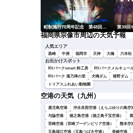
町制施行70周年記念 第48回南種子町ロケット祭
第39
福岡県宗像市周辺の天気予報
人気エリア
黒崎
中洲
福岡市
天神
大橋
六本松
お出かけスポット
RVパークsmart 粋工房
RVパークメルキュー
RVパーク 湯乃禅の里
犬鳴ダム
猪野ダム
トリアスふれあい動物園
空港の天気（九州）
鹿児島空港
沖永良部空港（えらぶゆりの島空
与論空港
徳之島空港（徳之島子宝空港）
宮崎空港（宮崎ブーゲンビリア空港）
熊本空
五島福江空港（五島つばき空港）
長崎空港