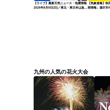
【ライブ】最新天気ニュース・地震情報
【気象速報】秋
2026年8月9日(日)／東北・東日本は急な
雨情報」湯沢市付
雷雨に注意〈ウェザーニュースLiVEアフ
な雨
タヌーン・小川千奈／芳野達郎〉
九州の人気の花火大会