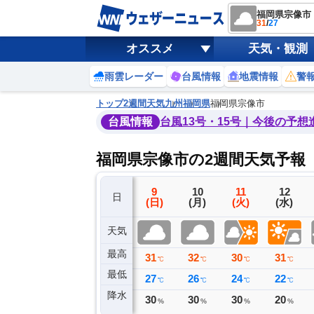
福岡県宗像市
31
/
27
オススメ
天気・観測
雨雲レーダー
台風情報
地震情報
警
トップ
2週間天気
九州
福岡県
福岡県宗像市
台風情報
台風13号・15号｜今後の予想
福岡県宗像市の2週間天気予報
6
7
8
9
10
11
12
日
(木)
(金)
(土)
(日)
(月)
(火)
(水)
天気
最高
35
33
32
31
32
30
31
℃
℃
℃
℃
℃
℃
℃
最低
26
29
28
27
26
24
22
℃
℃
℃
℃
℃
℃
℃
降水
0
0
0
30
30
30
20
ミリ
ミリ
ミリ
%
%
%
%