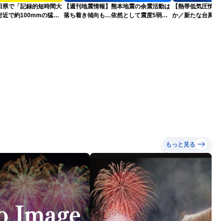
田県で「記録的短時間大
【週刊地震情報】熊本地震の余震活動は
【熱帯低気圧情報 
近で約100mmの猛烈
落ち着き傾向も…依然として震度5弱警
か／新たな台風発
戒
本への影響は？(9日
もっと見る