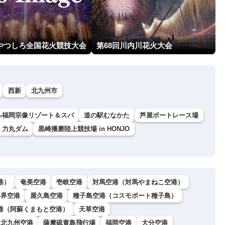
回やつしろ全国花火競技大会
第68回川内川花火大会
西新
北九州市
ル福岡宗像リゾート＆スパ
道の駅むなかた
芦屋ボートレース場
力丸ダム
黒崎播磨陸上競技場 in HONJO
港）
奄美空港
壱岐空港
対馬空港（対馬やまねこ空港）
喜界空港
屋久島空港
種子島空港（コスモポート種子島）
港（阿蘇くまもと空港）
天草空港
北九州空港
薩摩硫黄島飛行場
福岡空港
大分空港