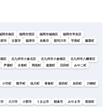
福岡市南区
福岡市西区
福岡市城南区
福岡市早良区
宰府市
古賀市
福津市
糸島市
那珂川市
宇美町
篠栗町
戸畑区
北九州市小倉北区
北九州市小倉南区
北九州市八幡東区
芦屋町
水巻町
岡垣町
遠賀町
苅田町
みやこ町
小竹町
鞍手町
桂川町
香春町
添田町
糸田町
川崎町
後市
大川市
小郡市
うきは市
朝倉市
みやま市
筑前町