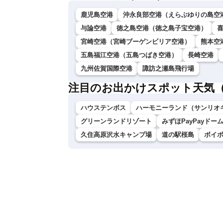
鹿児島空港
沖永良部空港（えらぶゆりの島空
与論空港
徳之島空港（徳之島子宝空港）
宮崎空港（宮崎ブーゲンビリア空港）
熊本空
五島福江空港（五島つばき空港）
長崎空港
九州佐賀国際空港
諏訪之瀬島飛行場
注目のお出かけスポット天気
ハウステンボス
ハーモニーランド（サンリオ
グリーンランドリゾート
みずほPayPayドー
久住高原沢水キャンプ場
道の駅桜島
ボイ