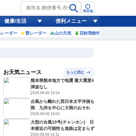
現在地
健康/生活
便利メニュー
風レーダー
雷レーダー
山の天気
花粉飛散情報
世界天気
お天気ニュース
もっと読む
18
19
20
21
熊本県熊本地方で地震 最大震度4
(火)
(水)
(木)
(金)
予報の
津波なし
E
D
C
D
信頼度
高
2026.08.06 19:54
A
台風から離れた西日本太平洋側も
B
C
雨 九州を中心に大雨のおそれ
3
33
31
32
D
℃
℃
℃
℃
2026.08.06 18:03
E
5
24
25
25
低
℃
℃
大型の台風15号(チャンホン) 日
℃
℃
？
本接近の可能性も進路は定まらず
0
30
10
20
%
%
%
%
2026.08.06 16:11