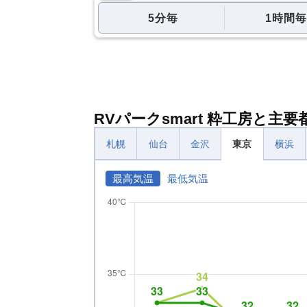
5分毎
1時間毎
RVパークsmart 粋工房と主
札幌
仙台
金沢
東京
横浜
最高気温
最低気温