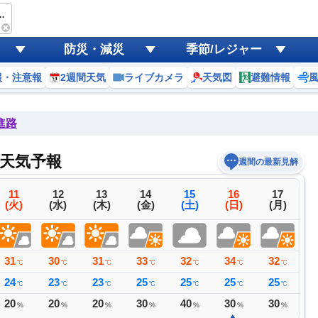
mart 粋工房
防災・減災
季節/レジャー
報・注意報
2週間天気
ライブカメラ
天気図
避難情報
進路
間天気予報
週間の最新見解
11
12
13
14
15
16
17
(火)
(水)
(木)
(金)
(土)
(日)
(月)
31
30
31
33
32
34
32
3
℃
℃
℃
℃
℃
℃
℃
24
23
23
25
25
25
25
2
℃
℃
℃
℃
℃
℃
℃
20
20
20
30
40
30
30
5
%
%
%
%
%
%
%