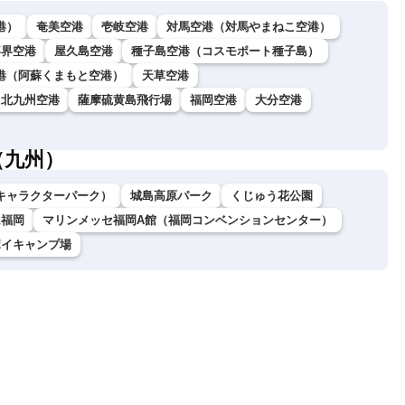
港）
奄美空港
壱岐空港
対馬空港（対馬やまねこ空港）
喜界空港
屋久島空港
種子島空港（コスモポート種子島）
港（阿蘇くまもと空港）
天草空港
北九州空港
薩摩硫黄島飛行場
福岡空港
大分空港
（九州）
キャラクターパーク）
城島高原パーク
くじゅう花公園
ム福岡
マリンメッセ福岡A館（福岡コンベンションセンター）
ボイキャンプ場