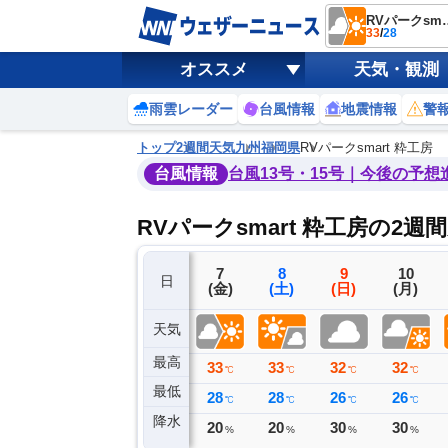
RVパークs
33
/
28
オススメ
天気・観測
雨雲レーダー
台風情報
地震情報
警
トップ
2週間天気
九州
福岡県
RVパークsmart 粋工房
台風情報
台風13号・15号｜今後の予想
RVパークsmart 粋工房の2週
4
5
6
7
8
9
10
日
(火)
(水)
(木)
(金)
(土)
(日)
(月)
天気
最高
33
34
36
33
33
32
32
℃
℃
℃
℃
℃
℃
℃
最低
27
27
26
28
28
26
26
℃
℃
℃
℃
℃
℃
℃
降水
0
0
0
20
20
30
30
ミリ
ミリ
ミリ
%
%
%
%