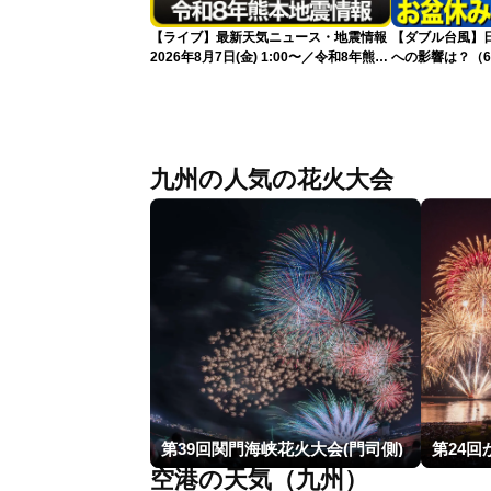
【ライブ】最新天気ニュース・地震情報
【ダブル台風】日本列
2026年8月7日(金) 1:00〜／令和8年熊本
への影響は？（6
地震情報 台風13号が沖縄に接近〈ウェ
ザーニュースLiVE〉
九州の人気の花火大会
第39回関門海峡花火大会(門司側)
空港の天気（九州）