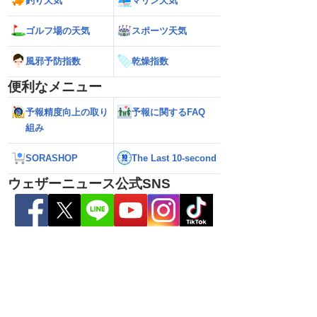
釣り天気
マリン天気
ら離れた西日本太平洋
【熊本八代で39℃観測】被災地・熊本へ
【台風15号 202
ゴルフ場の天気
スポーツ天気
心に大雨のおそれ
台風による雨風の影響は？
の可能性も進路は定
新）
風邪予防指数
乾燥指数
便利なメニュー
予報精度向上の取り
予報に関するFAQ
組み
SORASHOP
The Last 10-second
ウェザーニュース公式SNS