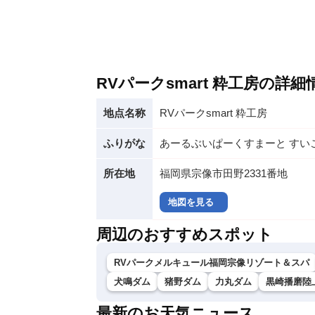
RVパークsmart 粋工房の詳細
地点名称
RVパークsmart 粋工房
ふりがな
あーるぶいぱーくすまーと すい
所在地
福岡県宗像市田野2331番地
地図を見る
周辺のおすすめスポット
RVパークメルキュール福岡宗像リゾート＆スパ
犬鳴ダム
猪野ダム
力丸ダム
黒崎播磨陸上
最新のお天気ニュース