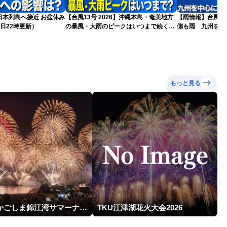
島へ接近 お盆休み
【台風13号 2026】沖縄本島・奄美地方
【雨情報】台風か
日22時更新）
の暴風・大雨のピークはいつまで続く？
側も雨 九州を中
（6日18時更新）
もっと見る
第24回かごしま錦江湾サマーナイト大花火大会
TKU江津湖花火大会2026