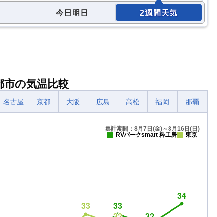
今日明日
2週間天気
要都市の気温比較
名古屋
京都
大阪
広島
高松
福岡
那覇
集計期間：8月7日(金)～8月16日(日)
RVパークsmart 粋工房
東京