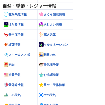
自然・季節・レジャー情報
花粉飛散情報
さくら開花情報
ほたる情報
あじさい情報
熱中症予報
花火天気
紅葉情報
イルミネーション
スキー＆スノボ
初日の出
初詣
天気痛予報
服装予報
お洗濯情報
紫外線情報
星空・天体情報
山の天気
空の天気