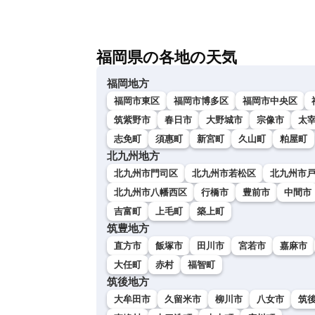
福岡県の各地の天気
福岡地方
福岡市東区
福岡市博多区
福岡市中央区
筑紫野市
春日市
大野城市
宗像市
太
志免町
須惠町
新宮町
久山町
粕屋町
北九州地方
北九州市門司区
北九州市若松区
北九州市
北九州市八幡西区
行橋市
豊前市
中間市
吉富町
上毛町
築上町
筑豊地方
直方市
飯塚市
田川市
宮若市
嘉麻市
大任町
赤村
福智町
筑後地方
大牟田市
久留米市
柳川市
八女市
筑