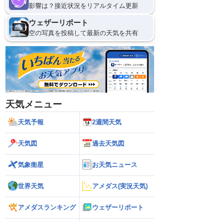
影響は？接近状況をリアルタイム更新
ウェザーリポート
空の写真を投稿して最新の天気を共有
天気メニュー
天気予報
2週間天気
天気図
過去天気図
気象衛星
お天気ニュース
世界天気
アメダス(実況天気)
アメダスランキング
ウェザーリポート