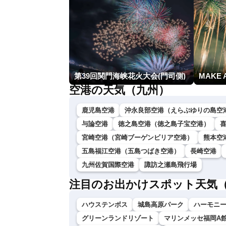
第39回関門海峡花火大会(門司側)
MAKE 
空港の天気（九州）
鹿児島空港
沖永良部空港（えらぶゆりの島空
与論空港
徳之島空港（徳之島子宝空港）
宮崎空港（宮崎ブーゲンビリア空港）
熊本空
五島福江空港（五島つばき空港）
長崎空港
九州佐賀国際空港
諏訪之瀬島飛行場
注目のお出かけスポット天気
ハウステンボス
城島高原パーク
ハーモニ
グリーンランドリゾート
マリンメッセ福岡A