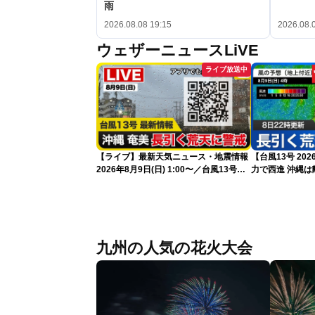
雨
2026.08.08 19:15
2026.08.
ウェザーニュースLiVE
ライブ放送中
【ライブ】最新天気ニュース・地震情報
【台風13号 2
2026年8月9日(日) 1:00〜／台風13号・
力で西進 沖縄は離れても長引く荒天に厳
15号情報 令和8年熊本地震情報〈ウェ
重警戒(8日22時
ザーニュースLiVE〉
九州の人気の花火大会