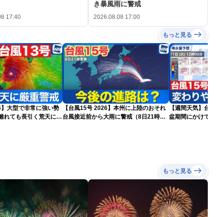
き暴風雨に警戒
08 17:40
2026.08.08 17:00
もっと見る
026】大型で非常に強い勢
【台風15号 2026】本州に上陸のおそれ
【週間天気】台風1
台風接近前から大雨に警戒（8日21時更
盆期間にかけて全
更新)
新）
気が続く見込み
もっと見る