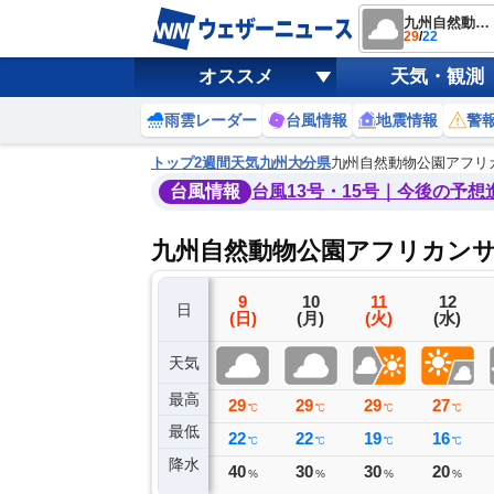
九州自然動物公園アフリカンサファリ
29
/
22
オススメ
天気・観測
雨雲レーダー
台風情報
地震情報
警
トップ
2週間天気
九州
大分県
九州自然動物公園アフリ
台風情報
台風13号・15号｜今後の予想
九州自然動物公園アフリカンサ
6
7
8
9
10
11
12
日
(木)
(金)
(土)
(日)
(月)
(火)
(水)
天気
最高
30
28
29
29
29
29
27
℃
℃
℃
℃
℃
℃
℃
最低
21
24
23
22
22
19
16
℃
℃
℃
℃
℃
℃
℃
降水
0
2
0
40
30
30
20
ミリ
ミリ
ミリ
%
%
%
%