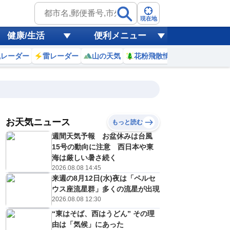
現在地
健康/生活
便利メニュー
風レーダー
雷レーダー
山の天気
花粉飛散情報
世界天気
お天気ニュース
もっと読む
20
21
22
23
週間天気予報 お盆休みは台風
(木)
(金)
(土)
(日)
予報の
15号の動向に注意 西日本や東
E
C
C
D
信頼度
高
海は厳しい暑さ続く
A
2026.08.08 14:45
B
来週の8月12日(水)夜は「ペルセ
C
1
31
31
30
D
ウス座流星群」多くの流星が出現
℃
℃
℃
℃
E
2026.08.08 12:30
1
22
21
21
低
℃
℃
℃
℃
？
“東はそば、西はうどん” その理
0
20
20
30
%
%
%
%
由は「気候」にあった