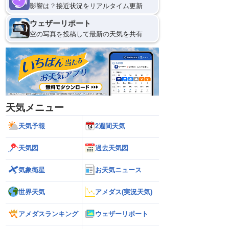
影響は？接近状況をリアルタイム更新
ウェザーリポート
空の写真を投稿して最新の天気を共有
天気メニュー
天気予報
2週間天気
天気図
過去天気図
気象衛星
お天気ニュース
世界天気
アメダス(実況天気)
アメダスランキング
ウェザーリポート