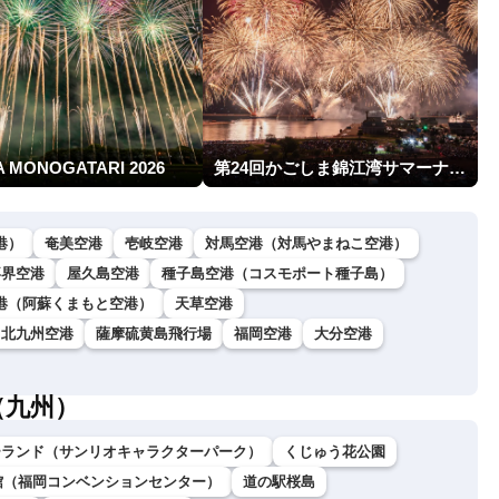
A MONOGATARI 2026
第24回かごしま錦江湾サマーナイト大花火大会
港）
奄美空港
壱岐空港
対馬空港（対馬やまねこ空港）
喜界空港
屋久島空港
種子島空港（コスモポート種子島）
港（阿蘇くまもと空港）
天草空港
北九州空港
薩摩硫黄島飛行場
福岡空港
大分空港
（九州）
ーランド（サンリオキャラクターパーク）
くじゅう花公園
館（福岡コンベンションセンター）
道の駅桜島