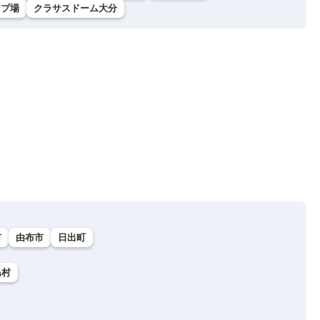
ンプ場
クラサスドーム大分
市
由布市
日出町
島村