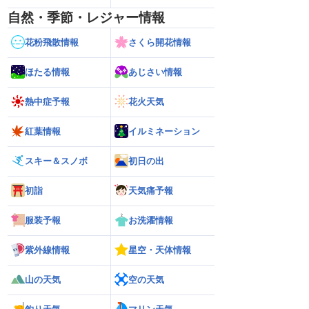
自然・季節・レジャー情報
花粉飛散情報
さくら開花情報
ほたる情報
あじさい情報
熱中症予報
花火天気
紅葉情報
イルミネーション
スキー＆スノボ
初日の出
初詣
天気痛予報
服装予報
お洗濯情報
紫外線情報
星空・天体情報
山の天気
空の天気