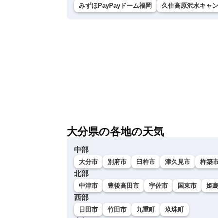
みずほPayPayドーム福岡
久住高原沢水キャ
大分県の各地の天気
中部
大分市
別府市
臼杵市
津久見市
杵築
北部
中津市
豊後高田市
宇佐市
国東市
姫
西部
日田市
竹田市
九重町
玖珠町