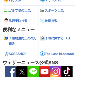
釣り天気
マリン天気
ゴルフ場の天気
スポーツ天気
風邪予防指数
乾燥指数
便利なメニュー
予報精度向上の取り
予報に関するFAQ
組み
5号の動向に注目 お
【ゲリラ雷雨警戒】あす9日(日)も東北や
【台風15号】進路
SORASHOP
The Last 10-second
国的に変わりやすい天
東日本で激しい雷雨のおそれ 午前中から
陸の可能性と西日
ウェザーニュース公式SNS
雨雲急発達の危険も
性