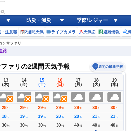
防災・減災
季節/レジャー
報・注意報
2週間天気
ライブカメラ
天気図
避難情報
カンサファリ
進路
ファリの2週間天気予報
週間の最新見解
13
14
15
16
17
18
19
(木)
(金)
(土)
(日)
(月)
(火)
(水)
28
29
29
29
29
30
30
3
℃
℃
℃
℃
℃
℃
℃
18
19
19
20
20
21
21
2
℃
℃
℃
℃
℃
℃
℃
30
30
30
30
40
40
40
3
%
%
%
%
%
%
%