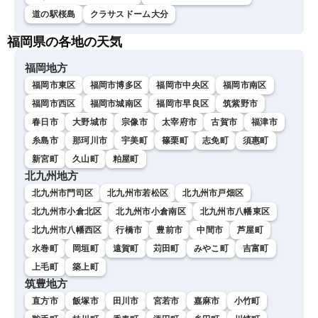
道の駅桜島
クラサスドーム大分
福岡県の各地の天気
福岡地方
福岡市東区
福岡市博多区
福岡市中央区
福岡市南区
福岡市西区
福岡市城南区
福岡市早良区
筑紫野市
春日市
大野城市
宗像市
太宰府市
古賀市
福津市
糸島市
那珂川市
宇美町
篠栗町
志免町
須惠町
新宮町
久山町
粕屋町
北九州地方
北九州市門司区
北九州市若松区
北九州市戸畑区
北九州市小倉北区
北九州市小倉南区
北九州市八幡東区
北九州市八幡西区
行橋市
豊前市
中間市
芦屋町
水巻町
岡垣町
遠賀町
苅田町
みやこ町
吉富町
上毛町
築上町
筑豊地方
直方市
飯塚市
田川市
宮若市
嘉麻市
小竹町