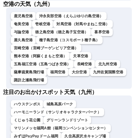
空港の天気（九州）
鹿児島空港
沖永良部空港（えらぶゆりの島空港）
奄美空港
壱岐空港
対馬空港（対馬やまねこ空港）
与論空港
徳之島空港（徳之島子宝空港）
喜界空港
屋久島空港
種子島空港（コスモポート種子島）
宮崎空港（宮崎ブーゲンビリア空港）
熊本空港（阿蘇くまもと空港）
天草空港
五島福江空港（五島つばき空港）
長崎空港
北九州空港
薩摩硫黄島飛行場
福岡空港
大分空港
九州佐賀国際空港
諏訪之瀬島飛行場
注目のお出かけスポット天気（九州）
ハウステンボス
城島高原パーク
ハーモニーランド（サンリオキャラクターパーク）
くじゅう花公園
グリーンランドリゾート
マリンメッセ福岡A館（福岡コンベンションセンター）
みずほPayPayドーム福岡
久住高原沢水キャンプ場