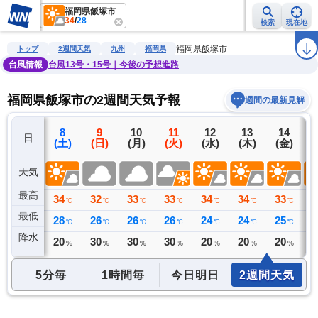
福岡県飯塚市
34
/
28
検索
現在地
雨雲レーダー
台風情報
地震情報
警報・注意報
2週間天気
ラ
福岡県飯塚市
トップ
2週間天気
九州
福岡県
台風情報
台風13号・15号｜今後の予想進路
福岡県飯塚市の2週間天気予報
週間の最新見解
7
8
9
10
11
12
13
14
日
(金)
(土)
(日)
(月)
(火)
(水)
(木)
(金)
(
天気
最高
34
34
32
33
33
34
34
33
3
℃
℃
℃
℃
℃
℃
℃
℃
最低
29
28
26
26
26
24
24
25
2
℃
℃
℃
℃
℃
℃
℃
℃
降水
0
20
30
30
30
20
20
20
2
ミリ
%
%
%
%
%
%
%
5分毎
1時間毎
今日明日
2週間天気