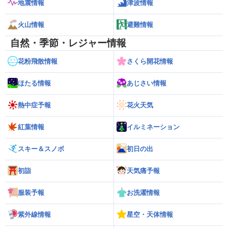
地震情報
津波情報
火山情報
避難情報
自然・季節・レジャー情報
花粉飛散情報
さくら開花情報
ほたる情報
あじさい情報
熱中症予報
花火天気
紅葉情報
イルミネーション
スキー＆スノボ
初日の出
初詣
天気痛予報
服装予報
お洗濯情報
紫外線情報
星空・天体情報