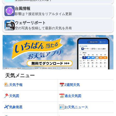
台風情報
影響は？接近状況をリアルタイム更新
ウェザーリポート
空の写真を投稿して最新の天気を共有
天気メニュー
天気予報
2週間天気
天気図
過去天気図
気象衛星
お天気ニュース