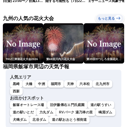
日(金) 23:00〜／台風13号
陸する可能性も（7日22時
ェザーニュース気象予報
の影響長引く 〈ウェザーニ
情報）
解説（7日22時情報）
ュースLiVE・川畑玲〉
九州の人気の花火大会
もっと見る
TKU江津湖花火大会2026
第68回川内川花火大会
第39回やつしろ全国花火競技大会
福岡県飯塚市周辺の天気予報
人気エリア
黒崎
大橋
中洲
福岡市
天神
六本松
北九州市
西新
お出かけスポット
飯塚オートレース場
旧伊藤傳右エ門氏庭園
道の駅うすい
道の駅いとだ
力丸ダム
RVパーク 湯乃禅の里
鳴淵ダム
犬鳴ダム
北谷ダム
道の駅おおとう桜街道