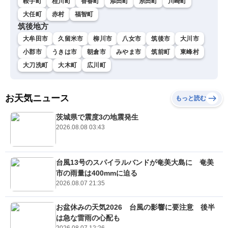
鞍手町
桂川町
香春町
添田町
糸田町
川崎町
大任町
赤村
福智町
筑後地方
大牟田市
久留米市
柳川市
八女市
筑後市
大川市
小郡市
うきは市
朝倉市
みやま市
筑前町
東峰村
大刀洗町
大木町
広川町
お天気ニュース
もっと読む
茨城県で震度3の地震発生
2026.08.08 03:43
台風13号のスパイラルバンドが奄美大島に 奄美
市の雨量は400mmに迫る
2026.08.07 21:35
お盆休みの天気2026 台風の影響に要注意 後半
は急な雷雨の心配も