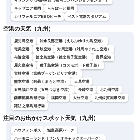
マリンメッセ福岡A館（福岡コンベンションセンター）
キッザニア福岡
ららぽーと福岡
カリフォルニアBBQビーチ
ベスト電器スタジアム
空港の天気（九州）
鹿児島空港
沖永良部空港（えらぶゆりの島空港）
奄美空港
壱岐空港
対馬空港（対馬やまねこ空港）
与論空港
徳之島空港（徳之島子宝空港）
喜界空港
屋久島空港
種子島空港（コスモポート種子島）
宮崎空港（宮崎ブーゲンビリア空港）
熊本空港（阿蘇くまもと空港）
天草空港
五島福江空港（五島つばき空港）
長崎空港
北九州空港
薩摩硫黄島飛行場
福岡空港
大分空港
九州佐賀国際空港
諏訪之瀬島飛行場
注目のお出かけスポット天気（九州）
ハウステンボス
城島高原パーク
ハーモニーランド（サンリオキャラクターパーク）