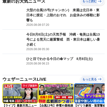
最新のお天気ニュース
もっと読む
大型の台風15号(チャンホン) 来週は北日本・東
日本に接近・上陸のおそれ お盆休みの移動に影
響も
2026.08.08 07:20
今日8月8日(土)の天気予報 沖縄・奄美は台風13
号による荒天に厳重警戒 西・東日本は厳しい暑
さ続く
2026.08.08 05:30
ひと目でわかる今日の傘マップ 8月8日(土)
2026.08.08 06:15
ウェザーニュースLiVE
もっと見る
ライブ放送中
【ライブ】最新天気ニュー
【台風13号】停電や屋根損
【ゲリラ豪雨・落雷警戒