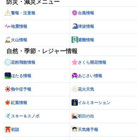
防災・減災メニュー
警報・注意報
台風情報
地震情報
津波情報
火山情報
避難情報
自然・季節・レジャー情報
花粉飛散情報
さくら開花情報
ほたる情報
あじさい情報
熱中症予報
花火天気
紅葉情報
イルミネーション
スキー＆スノボ
初日の出
初詣
天気痛予報