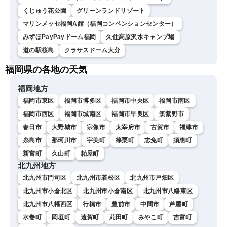
くじゅう花公園
グリーンランドリゾート
マリンメッセ福岡A館（福岡コンベンションセンター）
みずほPayPayドーム福岡
久住高原沢水キャンプ場
道の駅桜島
クラサスドーム大分
福岡県の各地の天気
福岡地方
福岡市東区
福岡市博多区
福岡市中央区
福岡市南区
福岡市西区
福岡市城南区
福岡市早良区
筑紫野市
春日市
大野城市
宗像市
太宰府市
古賀市
福津市
糸島市
那珂川市
宇美町
篠栗町
志免町
須惠町
新宮町
久山町
粕屋町
北九州地方
北九州市門司区
北九州市若松区
北九州市戸畑区
北九州市小倉北区
北九州市小倉南区
北九州市八幡東区
北九州市八幡西区
行橋市
豊前市
中間市
芦屋町
水巻町
岡垣町
遠賀町
苅田町
みやこ町
吉富町