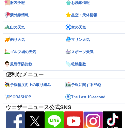
服装予報
お洗濯情報
紫外線情報
星空・天体情報
山の天気
空の天気
釣り天気
マリン天気
ゴルフ場の天気
スポーツ天気
風邪予防指数
乾燥指数
便利なメニュー
予報精度向上の取り組み
予報に関するFAQ
SORASHOP
The Last 10-second
ウェザーニュース公式SNS