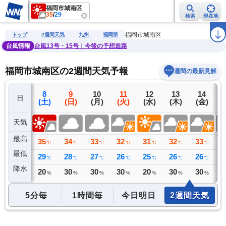
福岡市城南区
35
/
29
検索
現在地
雨雲レーダー
台風情報
地震情報
警報・注意報
2週間天気
ラ
福岡市城南区
トップ
2週間天気
九州
福岡県
台風情報
台風13号・15号｜今後の予想進路
福岡市城南区の2週間天気予報
週間の最新見解
7
8
9
10
11
12
13
14
日
(金)
(土)
(日)
(月)
(火)
(水)
(木)
(金)
(
天気
最高
36
35
34
33
32
31
32
33
3
℃
℃
℃
℃
℃
℃
℃
℃
最低
30
29
28
27
26
25
26
26
2
℃
℃
℃
℃
℃
℃
℃
℃
降水
0
20
30
30
30
20
30
30
3
ミリ
%
%
%
%
%
%
%
5分毎
1時間毎
今日明日
2週間天気