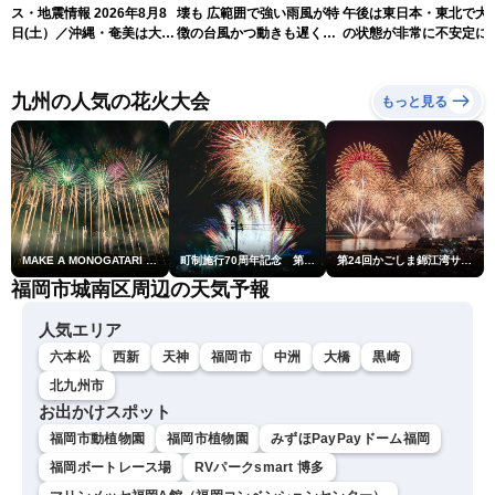
ス・地震情報 2026年8月8
壊も 広範囲で強い雨風が特
午後は東日本・東北で大
日(土）／沖縄・奄美は大荒
徴の台風かつ動きも遅く影
の状態が非常に不安定に
れの天気が続く／令和8年
響が長引くおそれ
2026.08.08
熊本地震情報〈ウェザーニ
ュースLiVEコーヒータイ
九州の人気の花火大会
もっと見る
ム・青原桃香／山口剛央〉
MAKE A MONOGATARI 2026
町制施行70周年記念 第48回南種子町ロケット祭
第24回かごしま錦江湾サマーナイト大花火大会
福岡市城南区周辺の天気予報
人気エリア
六本松
西新
天神
福岡市
中洲
大橋
黒崎
北九州市
お出かけスポット
福岡市動植物園
福岡市植物園
みずほPayPayドーム福岡
福岡ボートレース場
RVパークsmart 博多