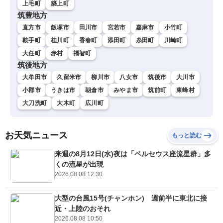
上毛町
築上町
筑豊地方
直方市
飯塚市
田川市
宮若市
嘉麻市
小竹町
鞍手町
桂川町
香春町
添田町
糸田町
川崎町
大任町
赤村
福智町
筑後地方
大牟田市
久留米市
柳川市
八女市
筑後市
大川市
小郡市
うきは市
朝倉市
みやま市
筑前町
東峰村
大刀洗町
大木町
広川町
お天気ニュース
もっと読む
来週の8月12日(水)夜は「ペルセウス座流星群」多
くの流星が出現
2026.08.08 12:30
大型の台風15号(チャンホン) 週前半に東北に接
近・上陸のおそれ
2026.08.08 10:50