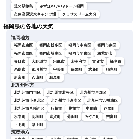
道の駅桜島
みずほPayPayドーム福岡
久住高原沢水キャンプ場
クラサスドーム大分
福岡県の各地の天気
福岡地方
福岡市東区
福岡市博多区
福岡市中央区
福岡市南区
福岡市西区
福岡市城南区
福岡市早良区
筑紫野市
春日市
大野城市
宗像市
太宰府市
古賀市
福津市
糸島市
那珂川市
宇美町
篠栗町
志免町
須惠町
新宮町
久山町
粕屋町
北九州地方
北九州市門司区
北九州市若松区
北九州市戸畑区
北九州市小倉北区
北九州市小倉南区
北九州市八幡東区
北九州市八幡西区
行橋市
豊前市
中間市
芦屋町
水巻町
岡垣町
遠賀町
苅田町
みやこ町
吉富町
上毛町
築上町
筑豊地方