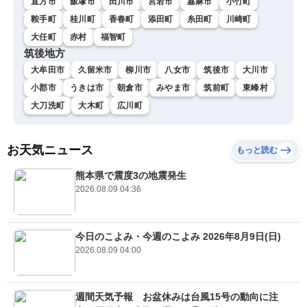
直方市
飯塚市
田川市
宮若市
嘉麻市
小竹町
鞍手町
桂川町
香春町
添田町
糸田町
川崎町
大任町
赤村
福智町
筑後地方
大牟田市
久留米市
柳川市
八女市
筑後市
大川市
小郡市
うきは市
朝倉市
みやま市
筑前町
東峰村
大刀洗町
大木町
広川町
お天気ニュース
もっと読む
熊本県で震度3の地震発生
2026.08.09 04:36
今日のこよみ・今週のこよみ 2026年8月9日(日)
2026.08.09 04:00
週間天気予報 お盆休みは台風15号の動向に注