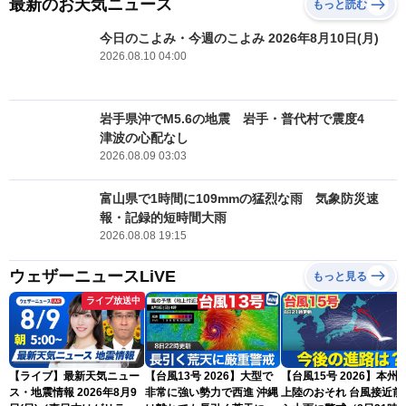
最新のお天気ニュース
もっと読む
今日のこよみ・今週のこよみ 2026年8月10日(月)
2026.08.10 04:00
岩手県沖でM5.6の地震 岩手・普代村で震度4
津波の心配なし
2026.08.09 03:03
富山県で1時間に109mmの猛烈な雨 気象防災速
報・記録的短時間大雨
2026.08.08 19:15
ウェザーニュースLiVE
もっと見る
ライブ放送中
【ライブ】最新天気ニュー
【台風13号 2026】大型で
【台風15号 2026】本州
ス・地震情報 2026年8月9
非常に強い勢力で西進 沖縄
上陸のおそれ 台風接近前