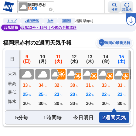
福岡県赤村
33
/
25
検索
現在地
雨雲レーダー
台風情報
地震情報
警報・注意報
2週間天気
ラ
福岡県赤村
トップ
2週間天気
九州
福岡県
台風情報
台風13号・15号｜今後の予想進路
福岡県赤村の2週間天気予報
週間の最新見解
8
9
10
11
12
13
14
15
日
(土)
(日)
(月)
(火)
(水)
(木)
(金)
(土)
(
天気
最高
33
33
34
32
30
31
33
31
3
℃
℃
℃
℃
℃
℃
℃
℃
最低
26
25
25
23
20
22
22
23
2
℃
℃
℃
℃
℃
℃
℃
℃
降水
0
30
30
30
30
30
30
30
3
ミリ
%
%
%
%
%
%
%
5分毎
1時間毎
今日明日
2週間天気