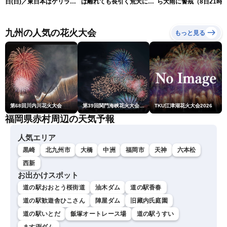
日(日)／東日本はゲリラ雷
は離れても長引く荒天に厳
ら大雨に警戒（8日21時
雨に注意 沖縄は引き続き
重警戒(8日22時更新)
新）
暴風雨に警戒〈ウェザーニ
ュースLiVEモーニング・魚
九州の人気の花火大会
もっと見る
住茉由／山口剛央〉
第68回川内川花火大会
第39回関門海峡花火大会(門司側)
TKU江津湖花火大会2026
福岡県赤村周辺の天気予報
人気エリア
黒崎
北九州市
大橋
中洲
福岡市
天神
六本松
西新
お出かけスポット
道の駅おおとう桜街道
油木ダム
道の駅香春
道の駅歓遊舎ひこさん
陣屋ダム
旧藏内氏庭園
道の駅いとだ
飯塚オートレース場
道の駅うすい