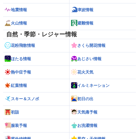
地震情報
津波情報
火山情報
避難情報
自然・季節・レジャー情報
花粉飛散情報
さくら開花情報
ほたる情報
あじさい情報
熱中症予報
花火天気
紅葉情報
イルミネーション
スキー＆スノボ
初日の出
初詣
天気痛予報
服装予報
お洗濯情報
紫外線情報
星空・天体情報