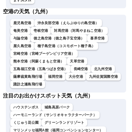
ます渕ダム
空港の天気（九州）
鹿児島空港
沖永良部空港（えらぶゆりの島空港）
奄美空港
壱岐空港
対馬空港（対馬やまねこ空港）
与論空港
徳之島空港（徳之島子宝空港）
喜界空港
屋久島空港
種子島空港（コスモポート種子島）
宮崎空港（宮崎ブーゲンビリア空港）
熊本空港（阿蘇くまもと空港）
天草空港
五島福江空港（五島つばき空港）
長崎空港
北九州空港
薩摩硫黄島飛行場
福岡空港
大分空港
九州佐賀国際空港
諏訪之瀬島飛行場
注目のお出かけスポット天気（九州）
ハウステンボス
城島高原パーク
ハーモニーランド（サンリオキャラクターパーク）
くじゅう花公園
グリーンランドリゾート
マリンメッセ福岡A館（福岡コンベンションセンター）