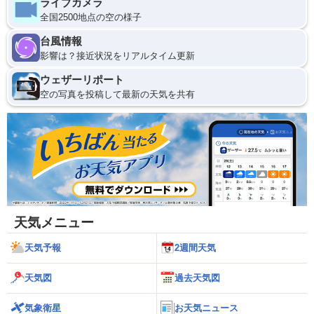
ライブカメラ
全国2500地点の空の様子
台風情報
影響は？接近状況をリアルタイム更新
ウェザーリポート
空の写真を投稿して最新の天気を共有
天気メニュー
天気予報
2週間天気
天気図
過去天気図
気象衛星
お天気ニュース