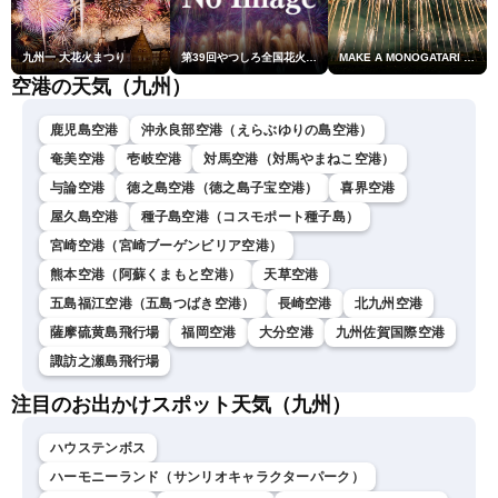
九州一 大花火まつり
第39回やつしろ全国花火競技大会
MAKE A MONOGATARI 2026
空港の天気（九州）
鹿児島空港
沖永良部空港（えらぶゆりの島空港）
奄美空港
壱岐空港
対馬空港（対馬やまねこ空港）
与論空港
徳之島空港（徳之島子宝空港）
喜界空港
屋久島空港
種子島空港（コスモポート種子島）
宮崎空港（宮崎ブーゲンビリア空港）
熊本空港（阿蘇くまもと空港）
天草空港
五島福江空港（五島つばき空港）
長崎空港
北九州空港
薩摩硫黄島飛行場
福岡空港
大分空港
九州佐賀国際空港
諏訪之瀬島飛行場
注目のお出かけスポット天気（九州）
ハウステンボス
ハーモニーランド（サンリオキャラクターパーク）