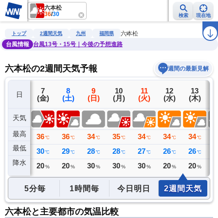
六本松
36
/
30
検索
現在地
雨雲レーダー
台風情報
地震情報
警報・注意報
2週間天気
ラ
六本松
トップ
2週間天気
九州
福岡県
台風情報
台風13号・15号｜今後の予想進路
六本松の2週間天気予報
週間の最新見解
6
7
8
9
10
11
12
13
日
(木)
(金)
(土)
(日)
(月)
(火)
(水)
(木)
(
天気
最高
37
36
36
34
35
34
34
34
3
℃
℃
℃
℃
℃
℃
℃
℃
最低
28
30
29
28
28
27
26
26
2
℃
℃
℃
℃
℃
℃
℃
℃
降水
0
20
20
30
30
30
20
20
3
ミリ
%
%
%
%
%
%
%
5分毎
1時間毎
今日明日
2週間天気
六本松と主要都市の気温比較