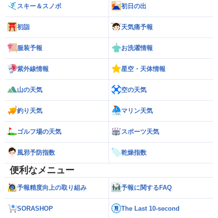
スキー＆スノボ
初日の出
初詣
天気痛予報
服装予報
お洗濯情報
紫外線情報
星空・天体情報
山の天気
空の天気
釣り天気
マリン天気
ゴルフ場の天気
スポーツ天気
風邪予防指数
乾燥指数
便利なメニュー
予報精度向上の取り組み
予報に関するFAQ
SORASHOP
The Last 10-second