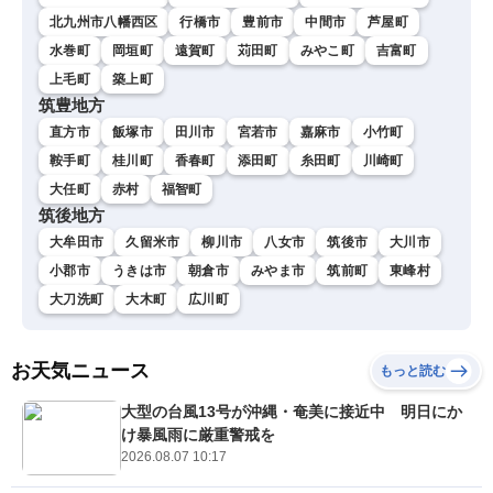
北九州市八幡西区
行橋市
豊前市
中間市
芦屋町
水巻町
岡垣町
遠賀町
苅田町
みやこ町
吉富町
上毛町
築上町
筑豊地方
直方市
飯塚市
田川市
宮若市
嘉麻市
小竹町
鞍手町
桂川町
香春町
添田町
糸田町
川崎町
大任町
赤村
福智町
筑後地方
大牟田市
久留米市
柳川市
八女市
筑後市
大川市
小郡市
うきは市
朝倉市
みやま市
筑前町
東峰村
大刀洗町
大木町
広川町
お天気ニュース
もっと読む
大型の台風13号が沖縄・奄美に接近中 明日にか
け暴風雨に厳重警戒を
2026.08.07 10:17