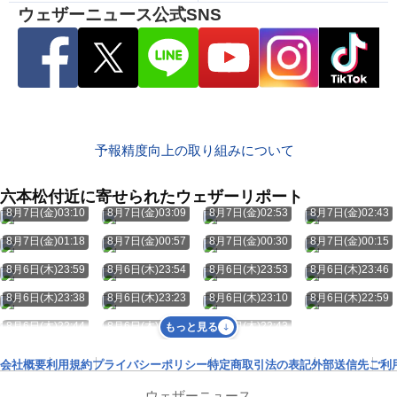
ウェザーニュース公式SNS
予報精度向上の取り組みについて
六本松付近に寄せられたウェザーリポート
8月7日(金)03:10
8月7日(金)03:09
8月7日(金)02:53
8月7日(金)02:43
8月7日(金)01:18
8月7日(金)00:57
8月7日(金)00:30
8月7日(金)00:15
8月6日(木)23:59
8月6日(木)23:54
8月6日(木)23:53
8月6日(木)23:46
8月6日(木)23:38
8月6日(木)23:23
8月6日(木)23:10
8月6日(木)22:59
8月6日(木)22:44
8月6日(木)22:44
8月6日(木)22:43
もっと見る
会社概要
利用規約
プライバシーポリシー
特定商取引法の表記
外部送信先
ご利
ウェザーニュース