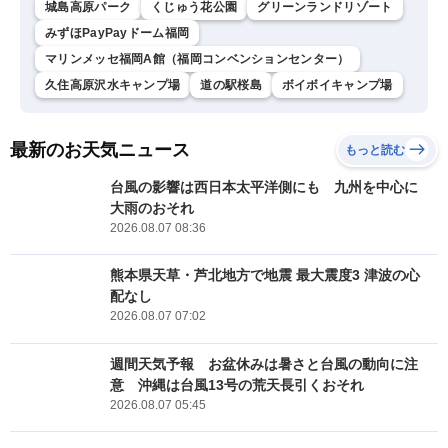
城島高原パーク
くじゅう花公園
グリーンランドリゾート
みずほPayPayドーム福岡
マリンメッセ福岡A館（福岡コンベンションセンター）
久住高原沢水キャンプ場
道の駅桜島
ボイボイキャンプ場
最新のお天気ニュース
もっと読む
台風の影響は西日本太平洋側にも 九州を中心に
大雨のおそれ
2026.08.07 08:36
熊本県天草・芦北地方で地震 最大震度3 津波の心
配なし
2026.08.07 07:02
週間天気予報 お盆休みは暑さと台風の動向に注
意 沖縄は台風13号の荒天長引くおそれ
2026.08.07 05:45