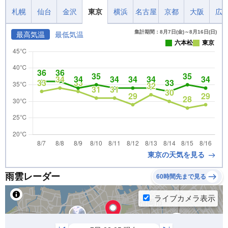
札幌
仙台
金沢
東京
横浜
名古屋
京都
大阪
広
集計期間：8月7日(金)～8月16日(日)
最高気温
最低気温
六本松
東京
東京の天気を見る
雨雲レーダー
60時間先まで見る