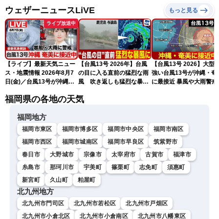
ウェザーニュースLiVE
もっと見る
ライブ放送中
【ライブ】最新天気ニュー
【台風13号 2026年】台風
【台風13号 2026】大型
ス・地震情報 2026年8月7
の目に入る直前の猛烈な雨
強い台風13号が沖縄・奄
日(金)／台風13号が沖縄・
風 吹き返しも猛烈な暴風
に最接近 暴風や大雨警戒
奄美に最接近へ 令和8年
になるおそれ
（7日10時現在）
福岡県の各地の天気
熊本地震情報〈ウェザーニ
ュースLiVEコーヒータイ
福岡地方
ム・江川清音／有賀哲夫〉
福岡市東区
福岡市博多区
福岡市中央区
福岡市南区
福岡市西区
福岡市城南区
福岡市早良区
筑紫野市
春日市
大野城市
宗像市
太宰府市
古賀市
福津市
糸島市
那珂川市
宇美町
篠栗町
志免町
須惠町
新宮町
久山町
粕屋町
北九州地方
北九州市門司区
北九州市若松区
北九州市戸畑区
北九州市小倉北区
北九州市小倉南区
北九州市八幡東区