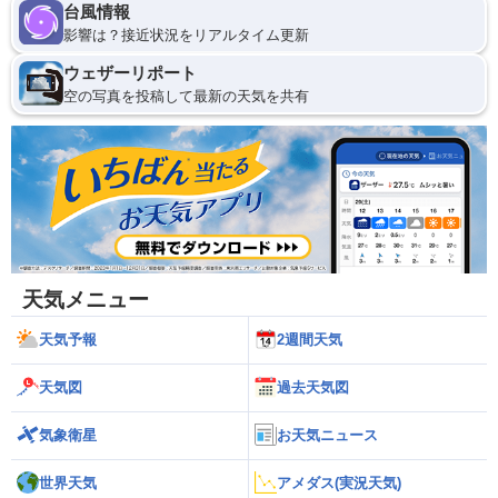
台風情報
影響は？接近状況をリアルタイム更新
ウェザーリポート
空の写真を投稿して最新の天気を共有
天気メニュー
天気予報
2週間天気
天気図
過去天気図
気象衛星
お天気ニュース
世界天気
アメダス(実況天気)