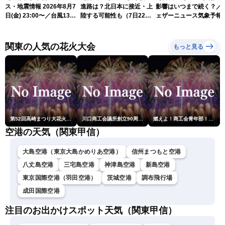
ス・地震情報 2026年8月7
進路は？北日本に接近・上
影響はいつまで続く？／
日(金) 23:00〜／台風13号
陸する可能性も（7日22時
ェザーニュース気象予報
の影響長引く 〈ウェザーニ
情報）
解説（7日22時情報）
ュースLiVE・川畑玲〉
関東の人気の花火大会
もっと見る
第52回高崎まつり大花火大会
川口商工会議所創立90周年・青年部40周年・女性会30周年記念 第6回川口花火大会
燃えよ！商工会青年部！！第23回こうのす花火大会
空港の天気（関東甲信）
大島空港（東京大島かめりあ空港）
信州まつもと空港
八丈島空港
三宅島空港
神津島空港
新島空港
東京国際空港（羽田空港）
茨城空港
調布飛行場
成田国際空港
注目のお出かけスポット天気（関東甲信）