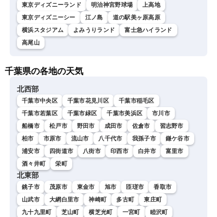
東京ディズニーランド
明治神宮野球場
上高地
東京ディズニーシー
江ノ島
道の駅美ヶ原高原
横浜スタジアム
よみうりランド
富士急ハイランド
高尾山
千葉県の各地の天気
北西部
千葉市中央区
千葉市花見川区
千葉市稲毛区
千葉市若葉区
千葉市緑区
千葉市美浜区
市川市
船橋市
松戸市
野田市
成田市
佐倉市
習志野市
柏市
市原市
流山市
八千代市
我孫子市
鎌ケ谷市
浦安市
四街道市
八街市
印西市
白井市
富里市
酒々井町
栄町
北東部
銚子市
茂原市
東金市
旭市
匝瑳市
香取市
山武市
大網白里市
神崎町
多古町
東庄町
九十九里町
芝山町
横芝光町
一宮町
睦沢町