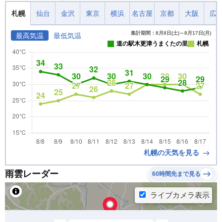
札幌
仙台
金沢
東京
横浜
名古屋
京都
大阪
広
集計期間：8月8日(土)～8月17日(月)
最高気温
最低気温
道の駅木更津うまくたの里
札幌
札幌の天気を見る
雨雲レーダー
60時間先まで見る