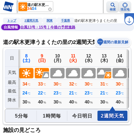
道の駅木更津うまくたの里
34
/
24
検索
現在地
雨雲レーダー
台風情報
地震情報
警報・注意報
2週間天気
ラ
道の駅木更津うまくたの里
トップ
2週間天気
関東
千葉県
台風情報
台風13号・15号｜今後の予想進路
道の駅木更津うまくたの里の2週間天気予報
週間の最新見解
7
8
9
10
11
12
13
14
日
(金)
(土)
(日)
(月)
(火)
(水)
(木)
(金)
(
天気
最高
33
34
33
30
32
30
31
30
2
℃
℃
℃
℃
℃
℃
℃
℃
最低
23
24
22
23
21
23
21
23
2
℃
℃
℃
℃
℃
℃
℃
℃
降水
1
30
40
30
40
40
30
40
4
ミリ
%
%
%
%
%
%
%
5分毎
1時間毎
今日明日
2週間天気
施設の見どころ