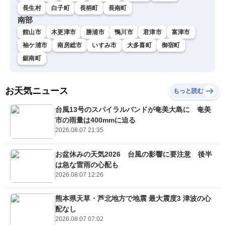
長生村
白子町
長柄町
長南町
南部
館山市
木更津市
勝浦市
鴨川市
君津市
富津市
袖ケ浦市
南房総市
いすみ市
大多喜町
御宿町
鋸南町
お天気ニュース
もっと読む
台風13号のスパイラルバンドが奄美大島に 奄美
市の雨量は400mmに迫る
2026.08.07 21:35
お盆休みの天気2026 台風の影響に要注意 後半
は急な雷雨の心配も
2026.08.07 12:26
熊本県天草・芦北地方で地震 最大震度3 津波の心
配なし
2026.08.07 07:02