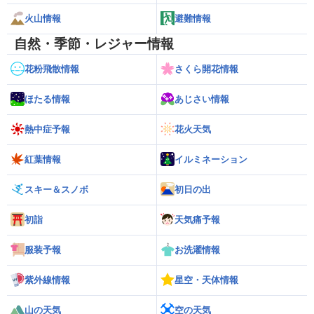
火山情報
避難情報
自然・季節・レジャー情報
花粉飛散情報
さくら開花情報
ほたる情報
あじさい情報
熱中症予報
花火天気
紅葉情報
イルミネーション
スキー＆スノボ
初日の出
初詣
天気痛予報
服装予報
お洗濯情報
紫外線情報
星空・天体情報
山の天気
空の天気