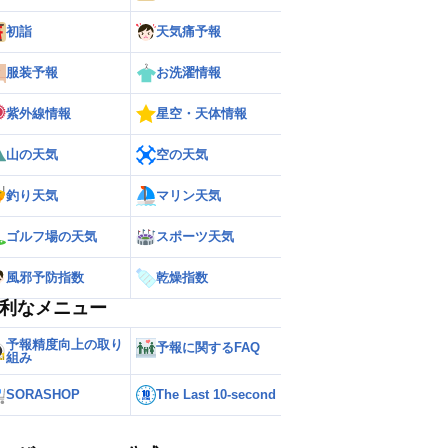
初詣
天気痛予報
服装予報
お洗濯情報
紫外線情報
星空・天体情報
山の天気
空の天気
釣り天気
マリン天気
ゴルフ場の天気
スポーツ天気
風邪予防指数
乾燥指数
利なメニュー
予報精度向上の取り
予報に関するFAQ
組み
SORASHOP
The Last 10-second
ー
世界の雨雲レーダー