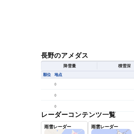
長野のアメダス
降雪量
積雪深
順位
地点
(
)
(
)
(
)
レーダーコンテンツ一覧
雨雪レーダー
雨雲レーダー