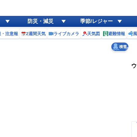
ゲリラ
風
防災・減災
季節/レジャー
黄砂
報・注意報
2週間天気
ライブカメラ
天気図
避難情報
天気
台風
積雪
ウ