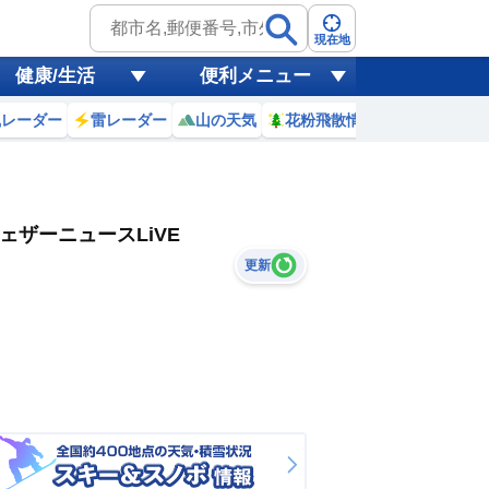
現在地
健康/生活
便利メニュー
風レーダー
雷レーダー
山の天気
花粉飛散情報
世界天気
ェザーニュースLiVE
更新