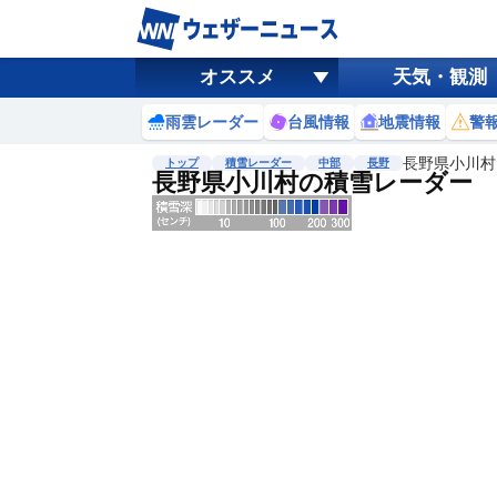
オススメ
天気・観測
雨雲レーダー
台風情報
地震情報
警
長野県小川村
トップ
積雪レーダー
中部
長野
長野県小川村の積雪レーダー
地図選択
背景色調整
明
る
い
暗
い
濃淡調整
薄
い
濃