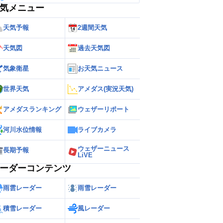
気メニュー
天気予報
2週間天気
天気図
過去天気図
気象衛星
お天気ニュース
世界天気
アメダス(実況天気)
アメダスランキング
ウェザーリポート
河川水位情報
ライブカメラ
ウェザーニュース
長期予報
LiVE
ーダーコンテンツ
雨雲レーダー
雨雪レーダー
積雪レーダー
風レーダー