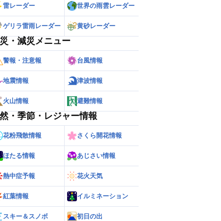
雷レーダー
世界の雨雲レーダー
ゲリラ雷雨レーダー
黄砂レーダー
災・減災メニュー
警報・注意報
台風情報
地震情報
津波情報
火山情報
避難情報
然・季節・レジャー情報
花粉飛散情報
さくら開花情報
ほたる情報
あじさい情報
熱中症予報
花火天気
紅葉情報
イルミネーション
スキー＆スノボ
初日の出