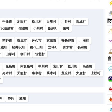
防
千曲市
池田町
松川村
白馬村
小谷村
坂城町
野沢温泉村
信濃町
小川村
飯綱町
栄村
茅野市
塩尻市
佐久市
東御市
安曇野市
小海町
久穂町
軽井沢町
御代田町
立科町
青木村
長和町
村
山形村
朝日村
筑北村
自
町
飯島町
南箕輪村
中川村
宮田村
松川町
高森町
売木村
天龍村
泰阜村
喬木村
豊丘村
大鹿村
上松町
町
阜
静岡
愛知