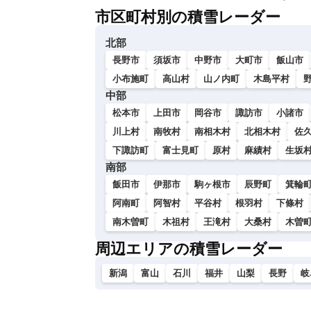
市区町村別の積雪レーダー
北部
長野市
須坂市
中野市
大町市
飯山市
小布施町
高山村
山ノ内町
木島平村
中部
松本市
上田市
岡谷市
諏訪市
小諸市
川上村
南牧村
南相木村
北相木村
佐
下諏訪町
富士見町
原村
麻績村
生坂
南部
飯田市
伊那市
駒ヶ根市
辰野町
箕輪
阿南町
阿智村
平谷村
根羽村
下條村
南木曽町
木祖村
王滝村
大桑村
木曽
周辺エリアの積雪レーダー
新潟
富山
石川
福井
山梨
長野
岐