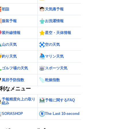
初詣
天気痛予報
服装予報
お洗濯情報
紫外線情報
星空・天体情報
山の天気
空の天気
釣り天気
マリン天気
ゴルフ場の天気
スポーツ天気
風邪予防指数
乾燥指数
利なメニュー
予報精度向上の取り
予報に関するFAQ
組み
SORASHOP
The Last 10-second
ー
世界の雨雲レーダー