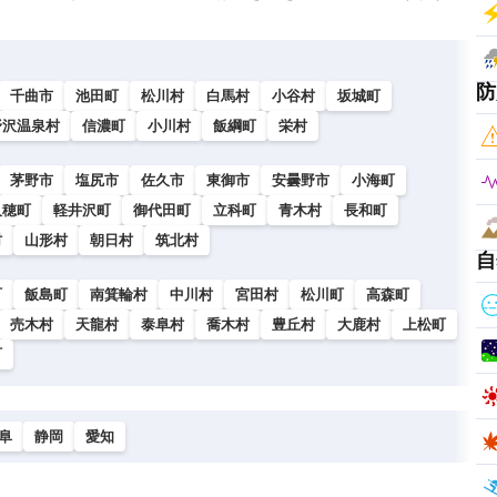
防
千曲市
池田町
松川村
白馬村
小谷村
坂城町
野沢温泉村
信濃町
小川村
飯綱町
栄村
茅野市
塩尻市
佐久市
東御市
安曇野市
小海町
久穂町
軽井沢町
御代田町
立科町
青木村
長和町
村
山形村
朝日村
筑北村
自
町
飯島町
南箕輪村
中川村
宮田村
松川町
高森町
売木村
天龍村
泰阜村
喬木村
豊丘村
大鹿村
上松町
町
阜
静岡
愛知