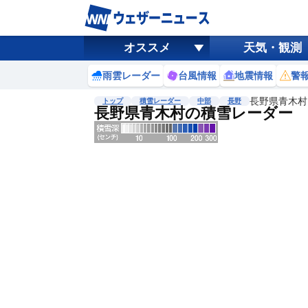
オススメ
天気・観測
雨雲レーダー
台風情報
地震情報
警
長野県青木村
トップ
積雪レーダー
中部
長野
長野県青木村の積雪レーダー
地図選択
背景色調整
明
る
い
暗
い
濃淡調整
薄
い
濃