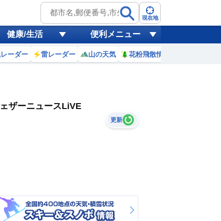
現在地
健康/生活
便利メニュー
風レーダー
雷レーダー
山の天気
花粉飛散情報
世界天気
ェザーニュースLiVE
更新