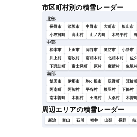
市区町村別の積雪レーダー
北部
長野市
須坂市
中野市
大町市
飯山市
小布施町
高山村
山ノ内町
木島平村
中部
松本市
上田市
岡谷市
諏訪市
小諸市
川上村
南牧村
南相木村
北相木村
佐
下諏訪町
富士見町
原村
麻績村
生坂
南部
飯田市
伊那市
駒ヶ根市
辰野町
箕輪
阿南町
阿智村
平谷村
根羽村
下條村
南木曽町
木祖村
王滝村
大桑村
木曽
周辺エリアの積雪レーダー
新潟
富山
石川
福井
山梨
長野
岐