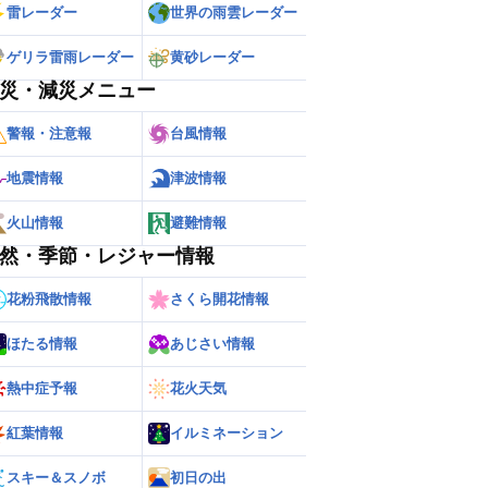
雷レーダー
世界の雨雲レーダー
ゲリラ雷雨レーダー
黄砂レーダー
災・減災メニュー
警報・注意報
台風情報
地震情報
津波情報
火山情報
避難情報
然・季節・レジャー情報
花粉飛散情報
さくら開花情報
ほたる情報
あじさい情報
熱中症予報
花火天気
紅葉情報
イルミネーション
スキー＆スノボ
初日の出