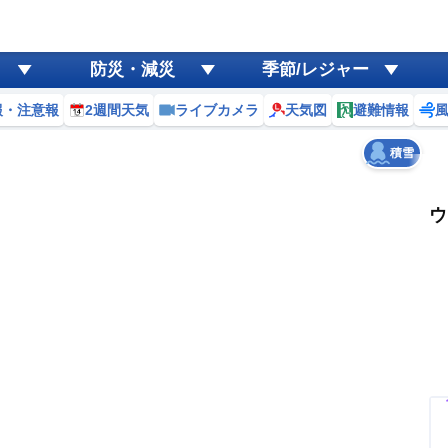
ゲリラ
風
防災・減災
季節/レジャー
黄砂
報・注意報
2週間天気
ライブカメラ
天気図
避難情報
天気
台風
積雪
ウ