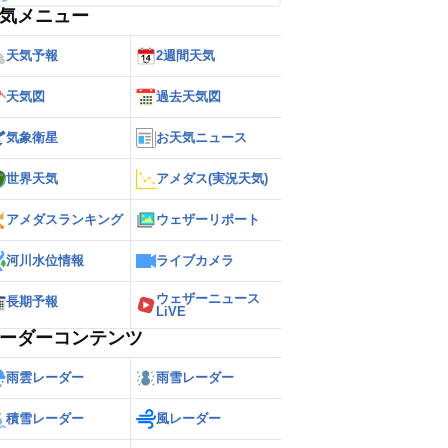
気メニュー
天気予報
2週間天気
天気図
過去天気図
気象衛星
お天気ニュース
世界天気
アメダス(実況天気)
アメダスランキング
ウェザーリポート
河川水位情報
ライブカメラ
ウェザーニュース
長期予報
LiVE
ーダーコンテンツ
雨雲レーダー
雨雪レーダー
積雪レーダー
風レーダー