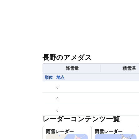
長野のアメダス
降雪量
積雪深
順位
地点
(
)
(
)
(
)
レーダーコンテンツ一覧
雨雪レーダー
雨雲レーダー