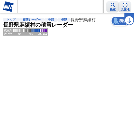
検索
現在地
天気
台風
雨雲レーダー
台風情報
地震情報
長野県麻績村
警報・注意報
2週間天気
ラ
トップ
積雪レーダー
中部
長野
積雪
長野県麻績村の積雪レーダー
明
る
い
暗
い
薄
い
濃
い