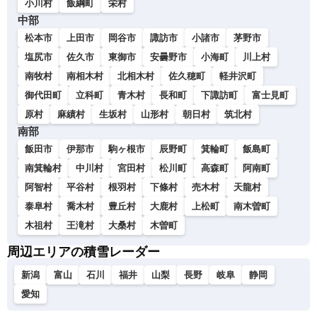
小川村
飯綱町
栄村
中部
松本市
上田市
岡谷市
諏訪市
小諸市
茅野市
塩尻市
佐久市
東御市
安曇野市
小海町
川上村
南牧村
南相木村
北相木村
佐久穂町
軽井沢町
御代田町
立科町
青木村
長和町
下諏訪町
富士見町
原村
麻績村
生坂村
山形村
朝日村
筑北村
南部
飯田市
伊那市
駒ヶ根市
辰野町
箕輪町
飯島町
南箕輪村
中川村
宮田村
松川町
高森町
阿南町
阿智村
平谷村
根羽村
下條村
売木村
天龍村
泰阜村
喬木村
豊丘村
大鹿村
上松町
南木曽町
木祖村
王滝村
大桑村
木曽町
周辺エリアの積雪レーダー
新潟
富山
石川
福井
山梨
長野
岐阜
静岡
愛知