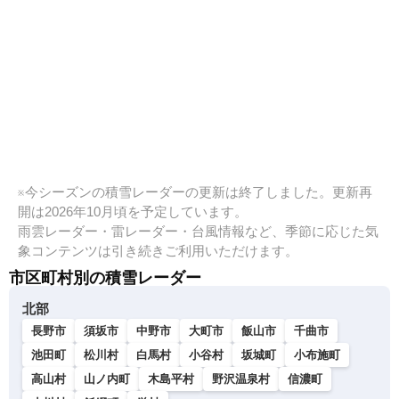
※今シーズンの積雪レーダーの更新は終了しました。更新再
開は2026年10月頃を予定しています。
雨雲レーダー・雷レーダー・台風情報など、季節に応じた気
象コンテンツは引き続きご利用いただけます。
市区町村別の積雪レーダー
北部
長野市
須坂市
中野市
大町市
飯山市
千曲市
池田町
松川村
白馬村
小谷村
坂城町
小布施町
高山村
山ノ内町
木島平村
野沢温泉村
信濃町