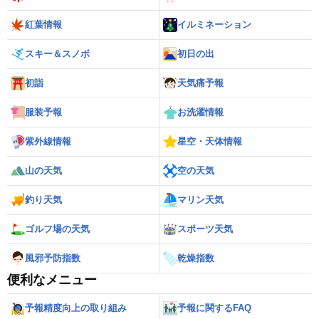
紅葉情報
イルミネーション
スキー＆スノボ
初日の出
初詣
天気痛予報
服装予報
お洗濯情報
紫外線情報
星空・天体情報
山の天気
空の天気
釣り天気
マリン天気
ゴルフ場の天気
スポーツ天気
風邪予防指数
乾燥指数
便利なメニュー
予報精度向上の取り組み
予報に関するFAQ