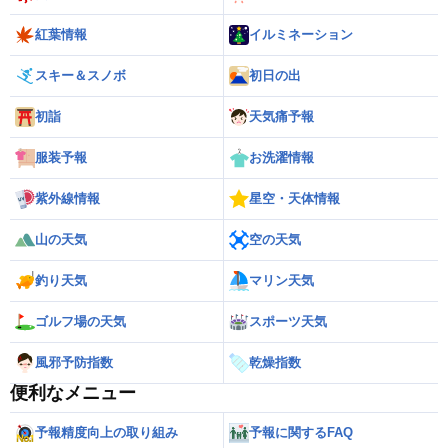
紅葉情報
イルミネーション
スキー＆スノボ
初日の出
初詣
天気痛予報
服装予報
お洗濯情報
紫外線情報
星空・天体情報
山の天気
空の天気
釣り天気
マリン天気
ゴルフ場の天気
スポーツ天気
風邪予防指数
乾燥指数
便利なメニュー
予報精度向上の取り組み
予報に関するFAQ