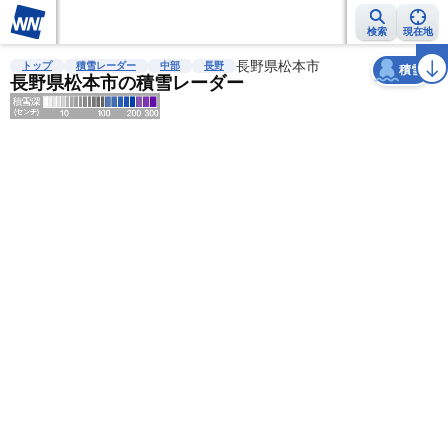
検索
現在地
天気
台風
雨雲レーダー
台風情報
地震情報
長野県松本市
警報・注意報
2週間天気
ラ
トップ
積雪レーダー
中部
長野
積雪
長野県松本市の積雪レーダー
明
る
い
暗
い
薄
い
濃
い