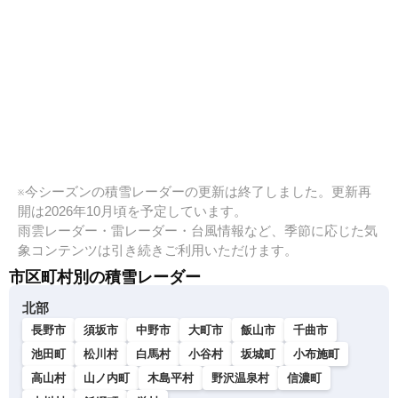
※今シーズンの積雪レーダーの更新は終了しました。更新再
開は2026年10月頃を予定しています。
雨雲レーダー・雷レーダー・台風情報など、季節に応じた気
象コンテンツは引き続きご利用いただけます。
市区町村別の積雪レーダー
北部
長野市
須坂市
中野市
大町市
飯山市
千曲市
池田町
松川村
白馬村
小谷村
坂城町
小布施町
高山村
山ノ内町
木島平村
野沢温泉村
信濃町