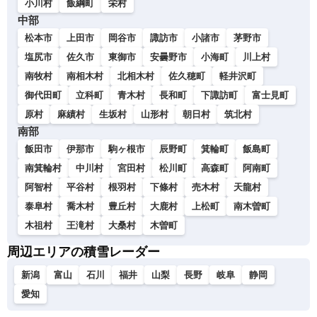
小川村
飯綱町
栄村
中部
松本市
上田市
岡谷市
諏訪市
小諸市
茅野市
塩尻市
佐久市
東御市
安曇野市
小海町
川上村
南牧村
南相木村
北相木村
佐久穂町
軽井沢町
御代田町
立科町
青木村
長和町
下諏訪町
富士見町
原村
麻績村
生坂村
山形村
朝日村
筑北村
南部
飯田市
伊那市
駒ヶ根市
辰野町
箕輪町
飯島町
南箕輪村
中川村
宮田村
松川町
高森町
阿南町
阿智村
平谷村
根羽村
下條村
売木村
天龍村
泰阜村
喬木村
豊丘村
大鹿村
上松町
南木曽町
木祖村
王滝村
大桑村
木曽町
周辺エリアの積雪レーダー
新潟
富山
石川
福井
山梨
長野
岐阜
静岡
愛知