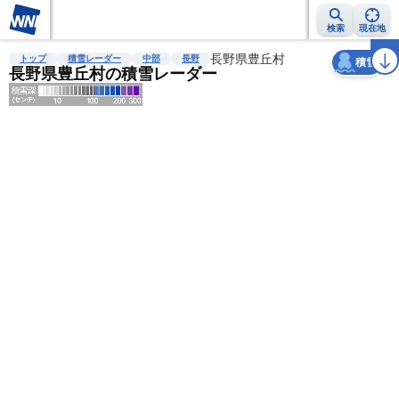
検索
現在地
天気
台風
雨雲レーダー
台風情報
地震情報
長野県豊丘村
警報・注意報
2週間天気
ラ
トップ
積雪レーダー
中部
長野
積雪
長野県豊丘村の積雪レーダー
明
る
い
暗
い
薄
い
濃
い