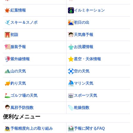
紅葉情報
イルミネーション
スキー＆スノボ
初日の出
初詣
天気痛予報
服装予報
お洗濯情報
紫外線情報
星空・天体情報
山の天気
空の天気
釣り天気
マリン天気
ゴルフ場の天気
スポーツ天気
風邪予防指数
乾燥指数
便利なメニュー
予報精度向上の取り組み
予報に関するFAQ