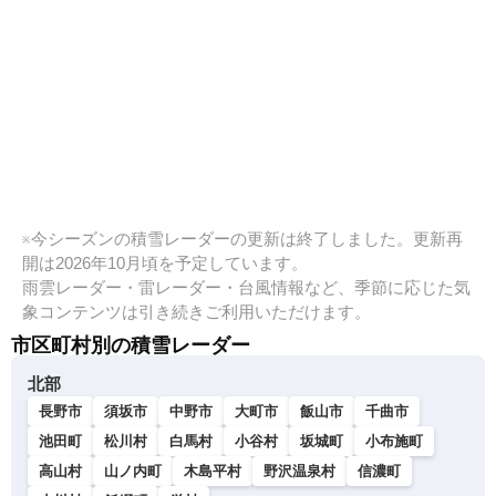
※今シーズンの積雪レーダーの更新は終了しました。更新再
開は2026年10月頃を予定しています。
雨雲レーダー・雷レーダー・台風情報など、季節に応じた気
象コンテンツは引き続きご利用いただけます。
市区町村別の積雪レーダー
北部
長野市
須坂市
中野市
大町市
飯山市
千曲市
池田町
松川村
白馬村
小谷村
坂城町
小布施町
高山村
山ノ内町
木島平村
野沢温泉村
信濃町