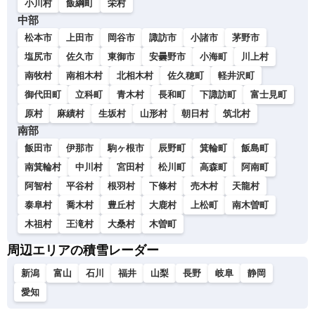
小川村
飯綱町
栄村
中部
松本市
上田市
岡谷市
諏訪市
小諸市
茅野市
塩尻市
佐久市
東御市
安曇野市
小海町
川上村
南牧村
南相木村
北相木村
佐久穂町
軽井沢町
御代田町
立科町
青木村
長和町
下諏訪町
富士見町
原村
麻績村
生坂村
山形村
朝日村
筑北村
南部
飯田市
伊那市
駒ヶ根市
辰野町
箕輪町
飯島町
南箕輪村
中川村
宮田村
松川町
高森町
阿南町
阿智村
平谷村
根羽村
下條村
売木村
天龍村
泰阜村
喬木村
豊丘村
大鹿村
上松町
南木曽町
木祖村
王滝村
大桑村
木曽町
周辺エリアの積雪レーダー
新潟
富山
石川
福井
山梨
長野
岐阜
静岡
愛知