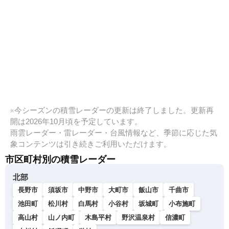
※今シーズンの積雪レーダーの更新は終了しました。更新再
開は2026年10月頃を予定しています。
雨雲レーダー・雷レーダー・台風情報など、季節に応じた気
象コンテンツは引き続きご利用いただけます。
市区町村別の積雪レーダー
北部
長野市
須坂市
中野市
大町市
飯山市
千曲市
池田町
松川村
白馬村
小谷村
坂城町
小布施町
高山村
山ノ内町
木島平村
野沢温泉村
信濃町