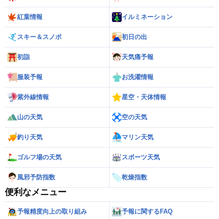
紅葉情報
イルミネーション
スキー＆スノボ
初日の出
初詣
天気痛予報
服装予報
お洗濯情報
紫外線情報
星空・天体情報
山の天気
空の天気
釣り天気
マリン天気
ゴルフ場の天気
スポーツ天気
風邪予防指数
乾燥指数
便利なメニュー
予報精度向上の取り組み
予報に関するFAQ