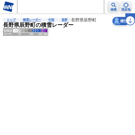
検索
現在地
天気
台風
雨雲レーダー
台風情報
地震情報
長野県辰野町
警報・注意報
2週間天気
ラ
トップ
積雪レーダー
中部
長野
積雪
長野県辰野町の積雪レーダー
明
る
い
暗
い
薄
い
濃
い