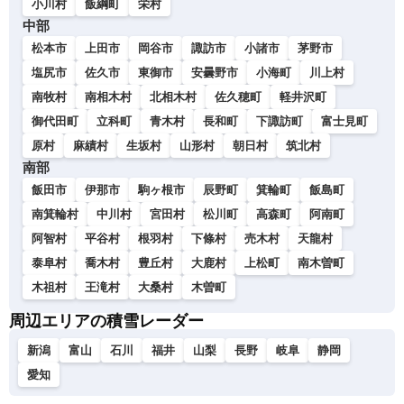
小川村
飯綱町
栄村
中部
松本市
上田市
岡谷市
諏訪市
小諸市
茅野市
塩尻市
佐久市
東御市
安曇野市
小海町
川上村
南牧村
南相木村
北相木村
佐久穂町
軽井沢町
御代田町
立科町
青木村
長和町
下諏訪町
富士見町
原村
麻績村
生坂村
山形村
朝日村
筑北村
南部
飯田市
伊那市
駒ヶ根市
辰野町
箕輪町
飯島町
南箕輪村
中川村
宮田村
松川町
高森町
阿南町
阿智村
平谷村
根羽村
下條村
売木村
天龍村
泰阜村
喬木村
豊丘村
大鹿村
上松町
南木曽町
木祖村
王滝村
大桑村
木曽町
周辺エリアの積雪レーダー
新潟
富山
石川
福井
山梨
長野
岐阜
静岡
愛知