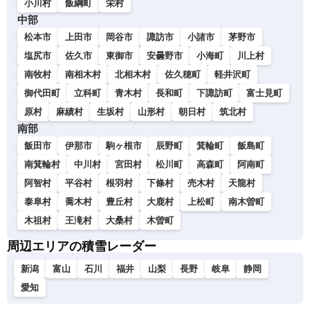
小川村
飯綱町
栄村
中部
松本市
上田市
岡谷市
諏訪市
小諸市
茅野市
塩尻市
佐久市
東御市
安曇野市
小海町
川上村
南牧村
南相木村
北相木村
佐久穂町
軽井沢町
御代田町
立科町
青木村
長和町
下諏訪町
富士見町
原村
麻績村
生坂村
山形村
朝日村
筑北村
南部
飯田市
伊那市
駒ヶ根市
辰野町
箕輪町
飯島町
南箕輪村
中川村
宮田村
松川町
高森町
阿南町
阿智村
平谷村
根羽村
下條村
売木村
天龍村
泰阜村
喬木村
豊丘村
大鹿村
上松町
南木曽町
木祖村
王滝村
大桑村
木曽町
周辺エリアの積雪レーダー
新潟
富山
石川
福井
山梨
長野
岐阜
静岡
愛知