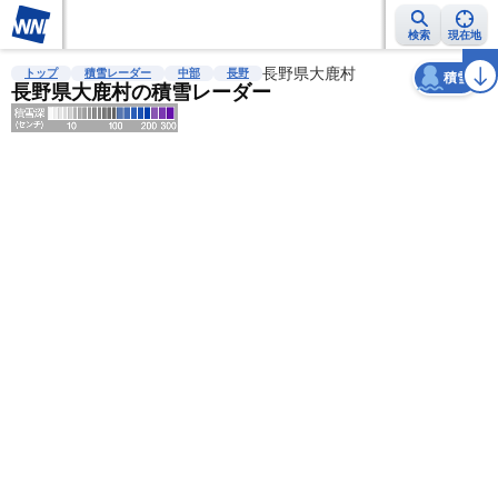
検索
現在地
天気
台風
雨雲レーダー
台風情報
地震情報
長野県大鹿村
警報・注意報
2週間天気
ラ
トップ
積雪レーダー
中部
長野
積雪
長野県大鹿村の積雪レーダー
明
る
い
暗
い
薄
い
濃
い