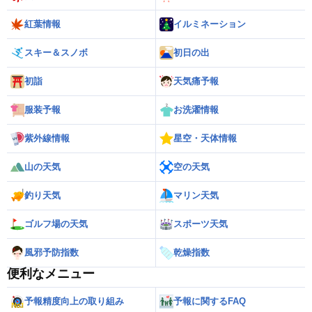
紅葉情報
イルミネーション
スキー＆スノボ
初日の出
初詣
天気痛予報
服装予報
お洗濯情報
紫外線情報
星空・天体情報
山の天気
空の天気
釣り天気
マリン天気
ゴルフ場の天気
スポーツ天気
風邪予防指数
乾燥指数
便利なメニュー
予報精度向上の取り組み
予報に関するFAQ