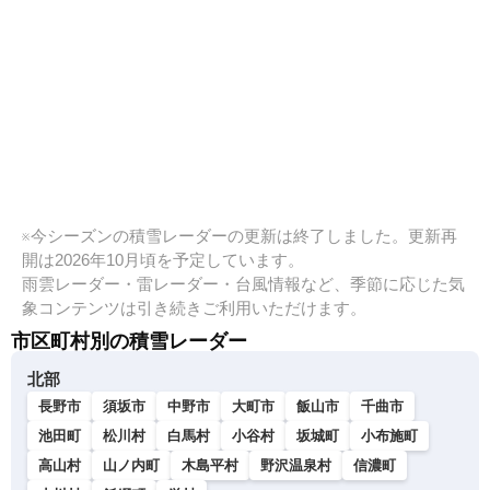
※今シーズンの積雪レーダーの更新は終了しました。更新再
開は2026年10月頃を予定しています。
雨雲レーダー・雷レーダー・台風情報など、季節に応じた気
象コンテンツは引き続きご利用いただけます。
市区町村別の積雪レーダー
北部
長野市
須坂市
中野市
大町市
飯山市
千曲市
池田町
松川村
白馬村
小谷村
坂城町
小布施町
高山村
山ノ内町
木島平村
野沢温泉村
信濃町