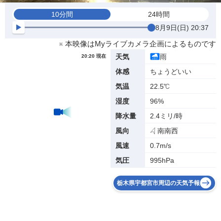
10分間
24時間
8月9日(日) 20:37
※ 本映像はMyライブカメラ企画によるものです
雨
天気
20:20 現在
ちょうどいい
体感
22.5℃
気温
96%
湿度
2.4ミリ/時
降水量
南南西
風向
0.7m/s
風速
995hPa
気圧
栃木県宇都宮市周辺の天気予報