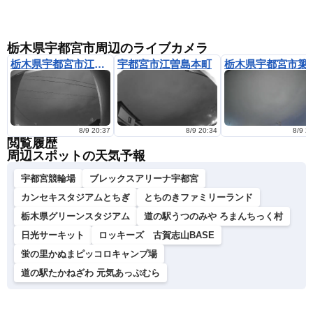
栃木県宇都宮市周辺のライブカメラ
栃木県宇都宮市江曽島町
宇都宮市江曽島本町
栃木県宇
8/9 20:37
8/9 20:34
8/9 2
閲覧履歴
周辺スポットの天気予報
宇都宮競輪場
ブレックスアリーナ宇都宮
カンセキスタジアムとちぎ
とちのきファミリーランド
栃木県グリーンスタジアム
道の駅うつのみや ろまんちっく村
日光サーキット
ロッキーズ 古賀志山BASE
蛍の里かぬまピッコロキャンプ場
道の駅たかねざわ 元気あっぷむら