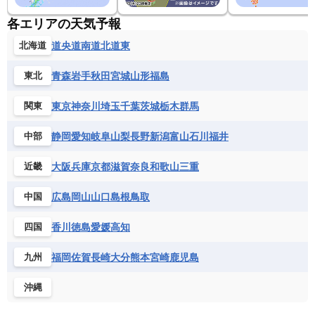
各エリアの天気予報
道央
道南
道北
道東
北海道
青森
岩手
秋田
宮城
山形
福島
東北
東京
神奈川
埼玉
千葉
茨城
栃木
群馬
関東
静岡
愛知
岐阜
山梨
長野
新潟
富山
石川
福井
中部
大阪
兵庫
京都
滋賀
奈良
和歌山
三重
近畿
広島
岡山
山口
島根
鳥取
中国
香川
徳島
愛媛
高知
四国
福岡
佐賀
長崎
大分
熊本
宮崎
鹿児島
九州
沖縄