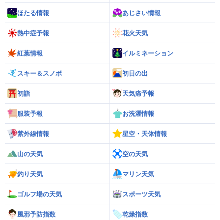
ほたる情報
あじさい情報
熱中症予報
花火天気
紅葉情報
イルミネーション
スキー＆スノボ
初日の出
初詣
天気痛予報
服装予報
お洗濯情報
紫外線情報
星空・天体情報
山の天気
空の天気
釣り天気
マリン天気
ゴルフ場の天気
スポーツ天気
風邪予防指数
乾燥指数