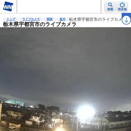
検索
現在地
雨雲レーダー
台風情報
地震情報
栃木県宇都宮市のライブカメラ
警報・注意報
2週間天気
ラ
トップ
ライブカメラ
関東
栃木
栃木県宇都宮市のライブカメラ