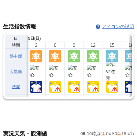
生活指数情報
アイコンの説明
日
9日(日)
3
6
9
12
15
18
時間
熱中症
天気痛
洗濯
実況天気・観測値
09:10時点
(
04:50
18:41
)