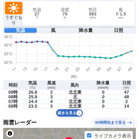
気温
湿度
気圧
風
27
79
993
1.5
うすぐも
℃
%
hPa
m/s
り
気温
風
降水量
日照
気温
風速
降水量
日照
時刻
風向
(℃)
(m/s)
(mm/h)
(分)
09時
26.8
2
北北東
0
47
08時
25.8
3
北
0
48
07時
24.4
4
北北東
0
2
06時
23.5
3
北北東
0
14
続きを見る
雨雲レーダー
60時間先まで見る