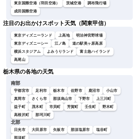
東京国際空港（羽田空港）
茨城空港
調布飛行場
成田国際空港
注目のお出かけスポット天気（関東甲信）
東京ディズニーランド
上高地
明治神宮野球場
東京ディズニーシー
江ノ島
道の駅美ヶ原高原
横浜スタジアム
よみうりランド
富士急ハイランド
高尾山
栃木県の各地の天気
南部
宇都宮市
足利市
栃木市
佐野市
鹿沼市
小山市
真岡市
さくら市
那須烏山市
下野市
上三川町
益子町
茂木町
市貝町
芳賀町
壬生町
野木町
高根沢町
那珂川町
北部
日光市
大田原市
矢板市
那須塩原市
塩谷町
那須町