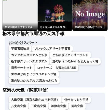
第39回利根川大花火大会
ちくせい花火大会2026
第80回あつぎ鮎まつり大花火大会
栃木県宇都宮市周辺の天気予報
お出かけスポット
宇都宮競輪場
ブレックスアリーナ宇都宮
カンセキスタジアムとちぎ
とちのきファミリーランド
栃木県グリーンスタジアム
道の駅うつのみや ろまんちっく村
日光サーキット
ロッキーズ 古賀志山BASE
蛍の里かぬまピッコロキャンプ場
道の駅たかねざわ 元気あっぷむら
空港の天気（関東甲信）
大島空港（東京大島かめりあ空港）
信州まつもと空港
八丈島空港
三宅島空港
神津島空港
新島空港