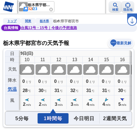
栃木県宇都宮市
32
/
23
検索
現在地
雨雲レーダー
台風情報
地震情報
警報・注意報
2週間天気
ラ
栃木県宇都宮市
トップ
関東
栃木県
台風情報
台風13号・15号｜今後の予想進路
栃木県宇都宮市の天気予報
最新見解
日
9日(日)
9
10
11
12
13
14
15
16
時
天気
降水
0
0
0
0
0
0
0
0
0
ミリ
ミリ
ミリ
ミリ
ミリ
ミリ
ミリ
ミリ
気温
27
28
30
31
32
31
31
30
2
℃
℃
℃
℃
℃
℃
℃
℃
風
3
2
2
3
3
4
4
5
5
m/s
m/s
m/s
m/s
m/s
m/s
m/s
m/s
5分毎
1時間毎
今日明日
2週間天気