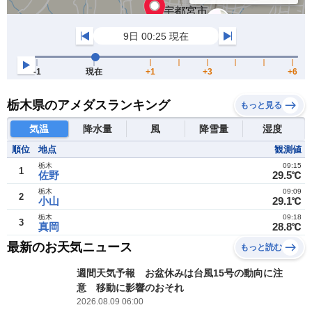
栃木県のアメダスランキング
もっと見る
気温
降水量
風
降雪量
湿度
順位
地点
観測値
栃木
09:15
1
佐野
29.5℃
栃木
09:09
2
小山
29.1℃
栃木
09:18
3
真岡
28.8℃
最新のお天気ニュース
もっと読む
週間天気予報 お盆休みは台風15号の動向に注
意 移動に影響のおそれ
2026.08.09 06:00