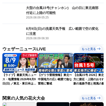
大型の台風15号(チャンホン) 山の日に東北南部
付近に上陸の可能性
2026.08.09 05:25
8月9日(日)の洗濯天気予報 広い範囲で空の変化
に注意
2026.08.09 06:30
ウェザーニュースLiVE
もっと見る
ライブ放送中
【ライブ】最新天気ニュー
【ゲリラ雷雨情報】東北〜
【台風15号 2026】東北
ス・地震情報 2026年8月9
中国地方の広い範囲で急な
方に接近・上陸のおそれ 
日(日) ／東北・東日本は急
雷雨に警戒
新の進路予想と雨風の影
な雷雨に注意 沖縄は暴風
（9日6時更新）
雨に警戒続く〈ウェザーニ
ュースLiVEサンシャイン・
関東の人気の花火大会
もっと見る
岡本結子リサ／山口剛央〉