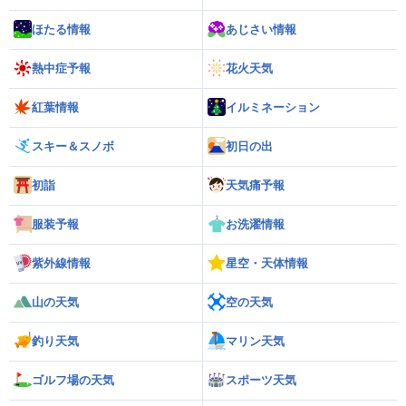
ほたる情報
あじさい情報
熱中症予報
花火天気
紅葉情報
イルミネーション
スキー＆スノボ
初日の出
初詣
天気痛予報
服装予報
お洗濯情報
紫外線情報
星空・天体情報
山の天気
空の天気
釣り天気
マリン天気
ゴルフ場の天気
スポーツ天気