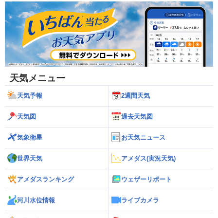
天気メニュー
天気予報
2週間天気
天気図
過去天気図
気象衛星
お天気ニュース
世界天気
アメダス(実況天気)
アメダスランキング
ウェザーリポート
河川水位情報
ライブカメラ