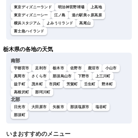
東京ディズニーランド
明治神宮野球場
上高地
東京ディズニーシー
江ノ島
道の駅美ヶ原高原
横浜スタジアム
よみうりランド
高尾山
富士急ハイランド
栃木県の各地の天気
南部
宇都宮市
足利市
栃木市
佐野市
鹿沼市
小山市
真岡市
さくら市
那須烏山市
下野市
上三川町
益子町
茂木町
市貝町
芳賀町
壬生町
野木町
高根沢町
那珂川町
北部
日光市
大田原市
矢板市
那須塩原市
塩谷町
那須町
いまおすすめのメニュー