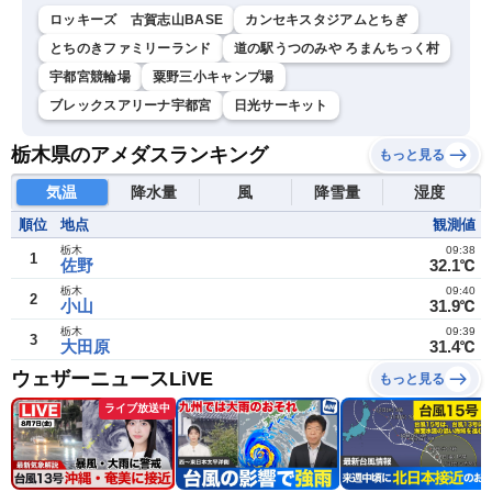
ロッキーズ 古賀志山BASE
カンセキスタジアムとちぎ
とちのきファミリーランド
道の駅うつのみや ろまんちっく村
宇都宮競輪場
粟野三小キャンプ場
ブレックスアリーナ宇都宮
日光サーキット
栃木県のアメダスランキング
もっと見る
気温
降水量
風
降雪量
湿度
順位
地点
観測値
栃木
09:38
1
佐野
32.1℃
栃木
09:40
2
小山
31.9℃
栃木
09:39
3
大田原
31.4℃
ウェザーニュースLiVE
もっと見る
ライブ放送中