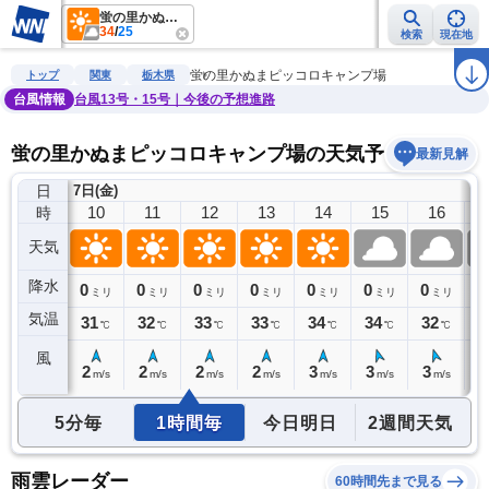
蛍の里かぬまピッコロキャンプ場
34
/
25
検索
現在地
雨雲レーダー
台風情報
地震情報
警報・注意報
2週間天気
ラ
蛍の里かぬまピッコロキャンプ場
トップ
関東
栃木県
台風情報
台風13号・15号｜今後の予想進路
蛍の里かぬまピッコロキャンプ場の天気予報
最新見解
日
7日(金)
9
10
11
12
13
14
15
16
時
天気
降水
0
0
0
0
0
0
0
0
0
ミリ
ミリ
ミリ
ミリ
ミリ
ミリ
ミリ
ミリ
気温
30
31
32
33
33
34
34
32
3
℃
℃
℃
℃
℃
℃
℃
℃
風
2
2
2
2
2
3
3
3
2
m/s
m/s
m/s
m/s
m/s
m/s
m/s
m/s
5分毎
1時間毎
今日明日
2週間天気
雨雲レーダー
60時間先まで見る