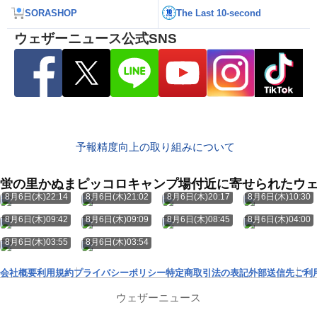
SORASHOP
The Last 10-second
ウェザーニュース公式SNS
予報精度向上の取り組みについて
蛍の里かぬまピッコロキャンプ場付近に寄せられたウ
8月6日(木)22:14
8月6日(木)21:02
8月6日(木)20:17
8月6日(木)10:30
8月6日(木)09:42
8月6日(木)09:09
8月6日(木)08:45
8月6日(木)04:00
8月6日(木)03:55
8月6日(木)03:54
会社概要
利用規約
プライバシーポリシー
特定商取引法の表記
外部送信先
ご利
ウェザーニュース