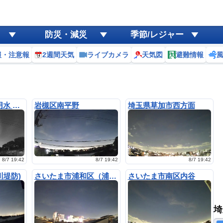
防災・減災
季節/レジャー
報・注意報
2週間天気
ライブカメラ
天気図
避難情報
緑区三室 見沼代用水 桜並木
岩槻区南平野
埼玉県草加市西方面
8/7 19:42
8/7 19:42
8/7 19:42
川堤防)
さいたま市浦和区（浦和駅上空）
さいたま市南区内谷
埼