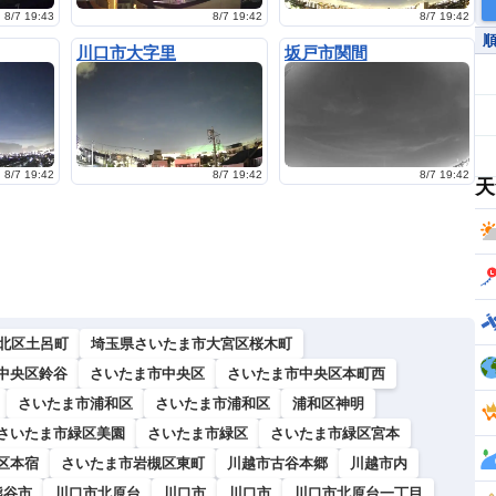
8/7 19:43
8/7 19:42
8/7 19:42
川口市大字里
坂戸市関間
8/7 19:42
8/7 19:42
8/7 19:42
天
北区土呂町
埼玉県さいたま市大宮区桜木町
中央区鈴谷
さいたま市中央区
さいたま市中央区本町西
さいたま市浦和区
さいたま市浦和区
浦和区神明
さいたま市緑区美園
さいたま市緑区
さいたま市緑区宮本
区本宿
さいたま市岩槻区東町
川越市古谷本郷
川越市内
熊谷市
川口市北原台
川口市
川口市
川口市北原台一丁目