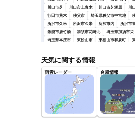
川口市芝
川口市上青木
川口市芝塚原
川
行田市荒木
秩父市
埼玉県秩父市中宮地
所沢市久米
所沢市久米
所沢市内
所沢市
飯能市唐竹橋
加須市花崎北
埼玉県加須市栄
埼玉県本庄市
東松山市
東松山市和泉町
春日部市藤の牛島駅南東側
狭山市下奥富
狭
埼玉県狭山市
羽生市須影
埼玉県鴻巣市宮地
天気に関する情報
上尾市原市
上尾市原市
上尾市春日
上尾
雨雲レーダー
台風情報
草加市西町
草加市
越谷市蒲生愛宕町
埼
埼玉県入間市南峯
入間市
朝霞市
埼玉県
新座市栗原
新座市 蓮光寺
桶川市坂田西
埼玉県久喜市(栗橋駅の近く)
久喜市（南栗橋駅
坂戸市柳町
坂戸市
幸手市上高野
鶴ヶ島
日高市馬引沢
毛呂山町中央３丁目
越生町
比企郡吉見町
埼玉県比企郡鳩山町
埼玉県秩
南埼玉郡宮代町消防署第１分団
杉戸町高野台