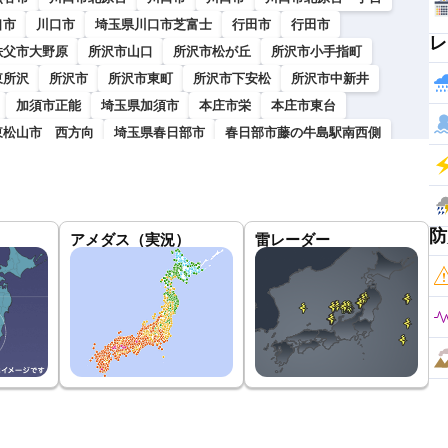
口市
川口市
埼玉県川口市芝富士
行田市
行田市
レ
秩父市大野原
所沢市山口
所沢市松が丘
所沢市小手指町
東所沢
所沢市
所沢市東町
所沢市下安松
所沢市中新井
加須市正能
埼玉県加須市
本庄市栄
本庄市東台
東松山市 西方向
埼玉県春日部市
春日部市藤の牛島駅南西側
山市広瀬
狭山市柏原
狭山市柏原
狭山市
狭山市
上空
深谷市上柴町東
埼玉県深谷市
上尾市平方
上尾市
市原市
上尾市原市 沼南駅付近
上尾市
上尾市谷津
防
アメダス（実況）
雷レーダー
玉県越谷市赤山町
埼玉県戸田市本町
埼玉県戸田市
志木市中宗岡
志木市中宗岡
新座市畑中3
新座市西堀
桶川市下日出谷
久喜駅東口
久喜市下早見
付近）
埼玉県八潮市
埼玉県三郷市新和
埼玉県三郷市彦成
市五味ヶ谷
鶴ヶ島市富士見
日高市横手
日高市馬引沢
上野
嵐山町
埼玉県嵐山町
埼玉県比企郡小川町
小川町北東
父郡小鹿野町
神川町
寄居町
寄居町末野
南埼玉郡宮代町
西