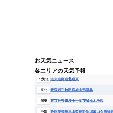
お天気ニュース
各エリアの天気予報
道央
道南
道北
道東
北海道
青森
岩手
秋田
宮城
山形
福島
東北
東京
神奈川
埼玉
千葉
茨城
栃木
群馬
関東
静岡
愛知
岐阜
山梨
長野
新潟
富山
石川
福
中部