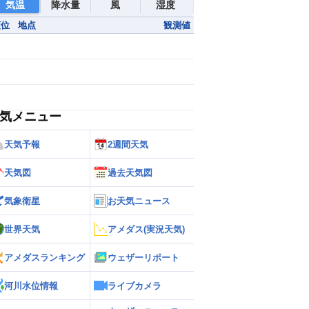
気温
降水量
風
湿度
順位
地点
観測値
気メニュー
天気予報
2週間天気
天気図
過去天気図
気象衛星
お天気ニュース
世界天気
アメダス(実況天気)
アメダスランキング
ウェザーリポート
河川水位情報
ライブカメラ