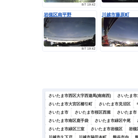
8/7 19:42
岩槻区南平野
川越市藤原町
8/7 19:42
さいたま市西区大字西遊馬(南南西)
さいたま市
さいたま市大宮区櫛引町
さいたま市見沼区
さいたま市
さいたま市桜区西堀
さいたま市
さいたま市南区鹿手袋
さいたま市緑区中尾
さいたま市緑区三室
さいたま市岩槻区
岩槻
川越市久下戸
川越市脇田本町
熊谷市内