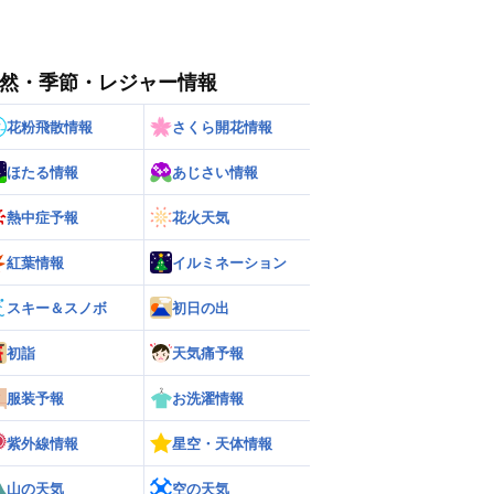
然・季節・レジャー情報
花粉飛散情報
さくら開花情報
ほたる情報
あじさい情報
熱中症予報
花火天気
紅葉情報
イルミネーション
スキー＆スノボ
初日の出
初詣
天気痛予報
服装予報
お洗濯情報
紫外線情報
星空・天体情報
山の天気
空の天気