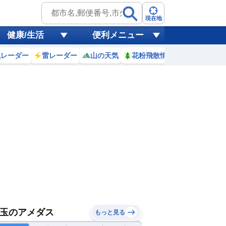
現在地
健康/生活
便利メニュー
風レーダー
雷レーダー
山の天気
花粉飛散情報
世界天気
玉のアメダス
もっと見る