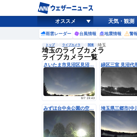
オススメ
天気・観測
雨雲レーダー
台風情報
地震情報
警
埼玉
トップ
ライブカメラ
関東
埼玉のライブカメラ
ライブカメラ一覧
さいたま市見沼区見沼インター上空
8/7 19:43
みずほ台中央公園の空(埼玉県富士見市)
埼玉県三郷市(中