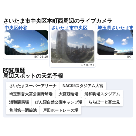
さいたま市中央区本町西周辺のライブカメラ
中央区鈴谷
さいたま市中央区
埼玉県さいた
8/7 08:16
8/7 0
8/7 07:57
閲覧履歴
周辺スポットの天気予報
さいたまスーパーアリーナ
NACK5スタジアム大宮
埼玉県営大宮公園野球場
大宮競輪場
浦和駒場スタジアム
浦和競馬場
びん沼自然公園キャンプ場
ららぽーと富士見
荒川第一調節池
戸田ボートレース場