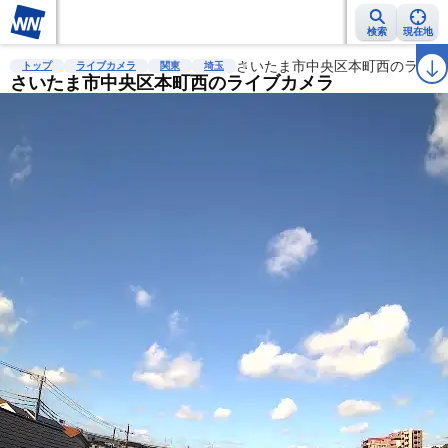
検索
現在地
雨雲レーダー
台風情報
地震情報
さいたま市中央区本町西のライブ
警報・注意報
2週間天気
ラ
トップ
ライブカメラ
関東
埼玉
さいたま市中央区本町西のライブカメラ