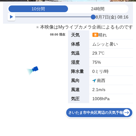
10分間
24時間
8月7日(金) 08:16
※ 本映像はMyライブカメラ企画によるものです
晴れ
天気
08:00 現在
ムシッと暑い
体感
29.7℃
気温
75%
湿度
0ミリ/時
降水量
南西
風向
2.1m/s
風速
1008hPa
気圧
さいたま市中央区周辺の天気予報