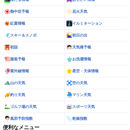
熱中症予報
花火天気
紅葉情報
イルミネーション
スキー＆スノボ
初日の出
初詣
天気痛予報
服装予報
お洗濯情報
紫外線情報
星空・天体情報
山の天気
空の天気
釣り天気
マリン天気
ゴルフ場の天気
スポーツ天気
風邪予防指数
乾燥指数
便利なメニュー