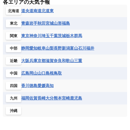
各エリアの天気予報
道央
道南
道北
道東
北海道
青森
岩手
秋田
宮城
山形
福島
東北
東京
神奈川
埼玉
千葉
茨城
栃木
群馬
関東
静岡
愛知
岐阜
山梨
長野
新潟
富山
石川
福井
中部
大阪
兵庫
京都
滋賀
奈良
和歌山
三重
近畿
広島
岡山
山口
島根
鳥取
中国
香川
徳島
愛媛
高知
四国
福岡
佐賀
長崎
大分
熊本
宮崎
鹿児島
九州
沖縄