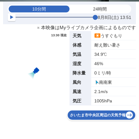
10分間
24時間
8月8日(土) 13:51
※ 本映像はMyライブカメラ企画によるものです
うすぐもり
天気
13:30 現在
耐え難い暑さ
体感
34.9℃
気温
46%
湿度
0ミリ/時
降水量
南南東
風向
2.1m/s
風速
1005hPa
気圧
さいたま市中央区周辺の天気予報