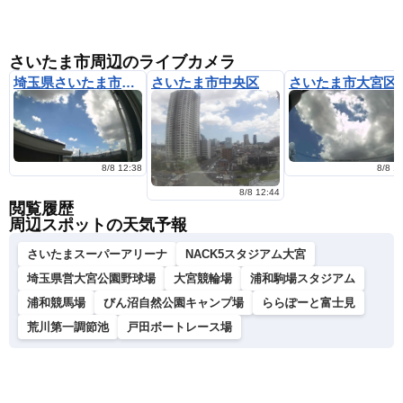
さいたま市周辺のライブカメラ
埼玉県さいたま市大宮区桜木町
さいたま市中央区
さいたま市
8/8 12:38
8/8 1
8/8 12:44
閲覧履歴
周辺スポットの天気予報
さいたまスーパーアリーナ
NACK5スタジアム大宮
埼玉県営大宮公園野球場
大宮競輪場
浦和駒場スタジアム
浦和競馬場
びん沼自然公園キャンプ場
ららぽーと富士見
荒川第一調節池
戸田ボートレース場