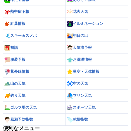
熱中症予報
花火天気
紅葉情報
イルミネーション
スキー＆スノボ
初日の出
初詣
天気痛予報
服装予報
お洗濯情報
紫外線情報
星空・天体情報
山の天気
空の天気
釣り天気
マリン天気
ゴルフ場の天気
スポーツ天気
風邪予防指数
乾燥指数
便利なメニュー