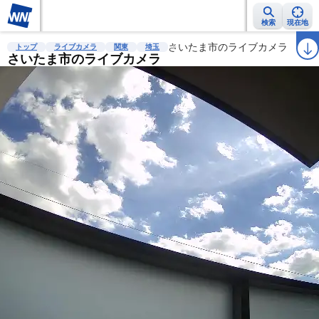
検索
現在地
雨雲レーダー
台風情報
地震情報
さいたま市のライブカメラ
警報・注意報
2週間天気
ラ
トップ
ライブカメラ
関東
埼玉
さいたま市のライブカメラ