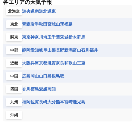
各エリアの天気予報
道央
道南
道北
道東
北海道
青森
岩手
秋田
宮城
山形
福島
東北
東京
神奈川
埼玉
千葉
茨城
栃木
群馬
関東
静岡
愛知
岐阜
山梨
長野
新潟
富山
石川
福井
中部
大阪
兵庫
京都
滋賀
奈良
和歌山
三重
近畿
広島
岡山
山口
島根
鳥取
中国
香川
徳島
愛媛
高知
四国
福岡
佐賀
長崎
大分
熊本
宮崎
鹿児島
九州
沖縄