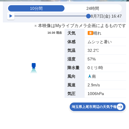
10分間
24時間
8月7日(金) 16:47
※ 本映像はMyライブカメラ企画によるものです
晴れ
天気
16:30 現在
ムシッと暑い
体感
32.2℃
気温
57%
湿度
0ミリ/時
降水量
南
風向
2.9m/s
風速
1006hPa
気圧
埼玉県上尾市周辺の天気予報