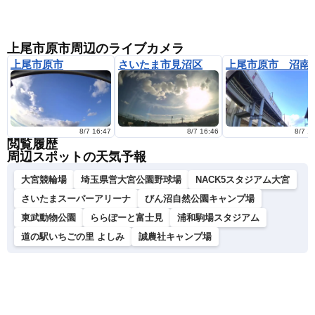
上尾市原市周辺のライブカメラ
上尾市原市
さいたま市見沼区
上尾市原市
8/7 16:47
8/7 16:46
8/7 1
閲覧履歴
周辺スポットの天気予報
大宮競輪場
埼玉県営大宮公園野球場
NACK5スタジアム大宮
さいたまスーパーアリーナ
びん沼自然公園キャンプ場
東武動物公園
ららぽーと富士見
浦和駒場スタジアム
道の駅いちごの里 よしみ
誠農社キャンプ場