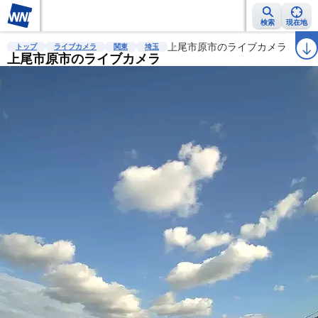
検索
現在地
雨雲レーダー
台風情報
地震情報
上尾市原市のライブカメラ
警報・注意報
2週間天気
ラ
トップ
ライブカメラ
関東
埼玉
上尾市原市のライブカメラ