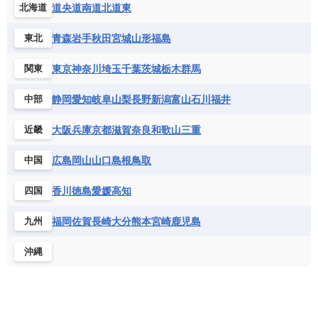
道央
道南
道北
道東
北海道
青森
岩手
秋田
宮城
山形
福島
東北
東京
神奈川
埼玉
千葉
茨城
栃木
群馬
関東
静岡
愛知
岐阜
山梨
長野
新潟
富山
石川
福井
中部
大阪
兵庫
京都
滋賀
奈良
和歌山
三重
近畿
広島
岡山
山口
島根
鳥取
中国
香川
徳島
愛媛
高知
四国
福岡
佐賀
長崎
大分
熊本
宮崎
鹿児島
九州
沖縄