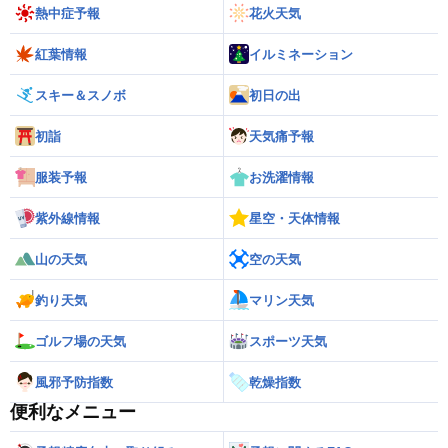
熱中症予報
花火天気
紅葉情報
イルミネーション
スキー＆スノボ
初日の出
初詣
天気痛予報
服装予報
お洗濯情報
紫外線情報
星空・天体情報
山の天気
空の天気
釣り天気
マリン天気
ゴルフ場の天気
スポーツ天気
風邪予防指数
乾燥指数
便利なメニュー